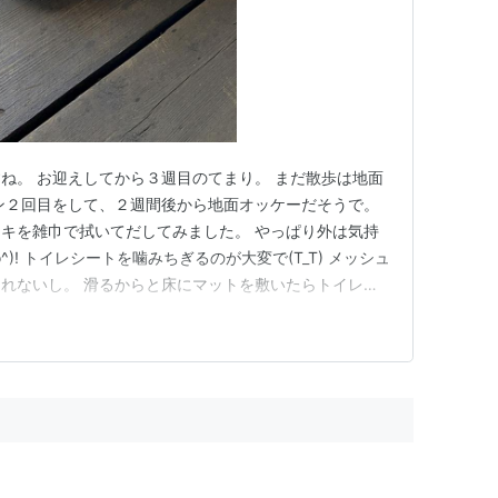
ね。 お迎えしてから３週目のてまり。 まだ散歩は地面
ン２回目をして、２週間後から地面オッケーだそうで。
キを雑巾で拭いてだしてみました。 やっぱり外は気持
^)! トイレシートを噛みちぎるのが大変で(T_T) メッシュ
れないし。 滑るからと床にマットを敷いたらトイレと
す(^_^;)