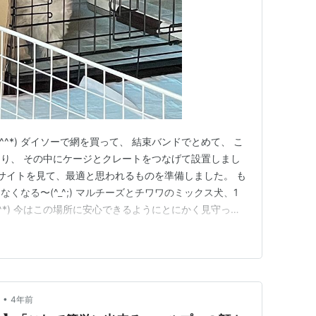
^^*) ダイソーで網を買って、 結束バンドでとめて、 こ
り、 その中にケージとクレートをつなげて設置しまし
なサイトを見て、最適と思われるものを準備しました。 も
くなる〜(^_^;) マルチーズとチワワのミックス犬、1
^^*) 今はこの場所に安心できるようにとにかく見守って
来てすぐ、子どもたちは少し離れたところからiPadのカ
まりじっと近くで見ていると嫌なはず、ということで
•
4年前