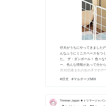
仔犬がうちにやってきました(*
んなふうにミニスペースをつく
た。 ザ・ダンボール！ 色々
ー、色んな情報があって分からな
月30日産まれの女の子です(*
るところです。 昨日我が家に
#
仔犬
#
マルチーズMIX
メラ機能で見ていました。 あ
(^_^;) そしてな…
Trimmer Japan ★トリマージャパン