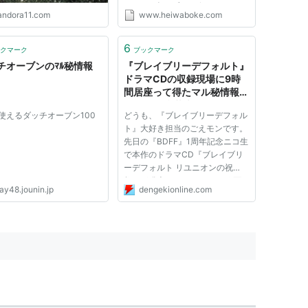
き。 1：春デブリφ ★
andora11.com
www.heiwaboke.com
2007/01/09(火) 13:35:00 ID:???
0 毎日新聞読者の個人情報約１０
０件や読者管理に関するマル秘情
6
クマーク
ブックマーク
報が、インターネット上のファイ
チオーブンのﾏﾙ秘情報
『ブレイブリーデフォルト』
ル共有ソフ...
ドラマCDの収録現場に9時
間居座って得たマル秘情報を
公開！ 超豪華声優陣のイン
で使えるダッチオーブン100
どうも、『ブレイブリーデフォル
タビューも - 電撃オンライン
ト』大好き担当のごえモンです。
先日の『BDFF』1周年記念ニコ生
で本作のドラマCD『ブレイブリ
ーデフォルト リユニオンの祝
祭』が発表されましたね！ ▲画
ay48.jounin.jp
dengekionline.com
像はニコ生で発表されたドラマ
CDのジャケットイラスト！（ラ
フ） ドラマCDのタイトルに“祝
祭”とあるように、各キャラがお
祭り（？）...