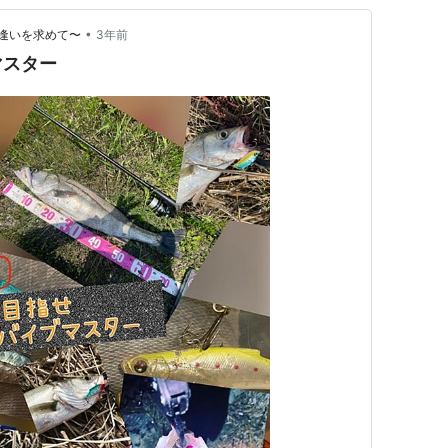
•
逢いを求めて〜
3年前
マスター