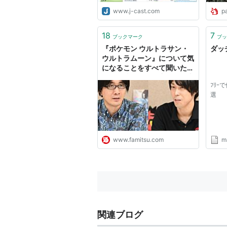
www.j-cast.com
p
18
7
ブックマーク
ブッ
『ポケモン ウルトラサン・
ダッ
ウルトラムーン』について気
になることをすべて聞いた！
マル秘情報も飛び出す開発者
ﾌﾘｰ
スペシャルインタビュー - フ
選
ァミ通.com
www.famitsu.com
m
関連ブログ