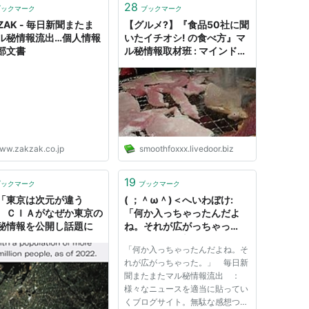
28
ブックマーク
ブックマーク
ZAK - 毎日新聞またま
【グルメ?】『食品50社に聞
ル秘情報流出…個人情報
いたイチオシ! の食べ方』マ
部文書
ル秘情報取材班 : マインドマ
ップ的読書感想文
ww.zakzak.co.jp
smoothfoxxx.livedoor.biz
19
ブックマーク
ブックマーク
「東京は次元が違う
( ；＾ω＾)＜へいわぼけ:
」 ＣＩＡがなぜか東京の
「何か入っちゃったんだよ
秘情報を公開し話題に
ね。それが広がっちゃっ
た。」 毎日新聞またまたマ
「何か入っちゃったんだよね。そ
ル秘情報流出
れが広がっちゃった。」 毎日新
聞またまたマル秘情報流出 ：
様々なニュースを適当に貼ってい
くブログサイト。無駄な感想つ