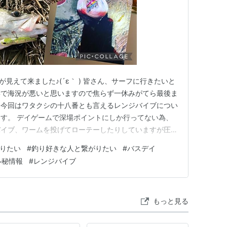
が見えて来ました♪(´ε｀ ) 皆さん、サーフに行きたいと
響で海況が悪いと思いますので焦らず一休みがてら最後ま
)ﾉ 今回はワタクシの十八番とも言えるレンジバイブについ
す。 デイゲームで深場ポイントにしか行ってない為、
バイブ、ワームを投げてローテーしたりしていますが圧倒
イブ ＊通ってるフィールドがカウント的に深いところ
りたい
#
釣り好きな人と繋がりたい
#
バスデイ
ります (上げ下げで深さは変動します) ブローウィンに
ル秘情報
#
レンジバイブ
の…
もっと見る