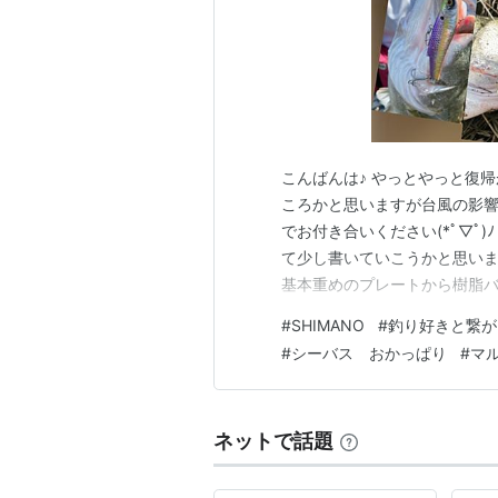
こんばんは♪ やっとやっと復帰
ころかと思いますが台風の影
でお付き合いください(*ﾟ▽ﾟ
て少し書いていこうかと思いま
基本重めのプレートから樹脂
的にバイトが多いのがレンジバ
#
SHIMANO
#
釣り好きと繋が
で5㍍前後の深さだと認識してお
#
シーバス おかっぱり
#
マ
も言えると思いますが 赤丸部
ネットで話題