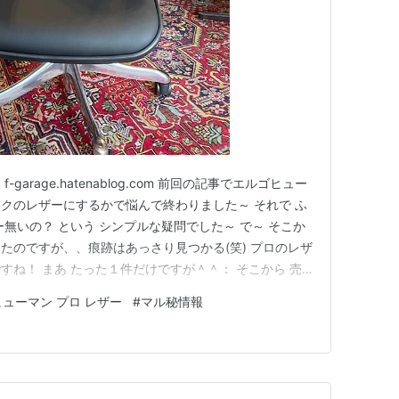
arage.hatenablog.com 前回の記事でエルゴヒュー
クのレザーにするかで悩んで終わりました～ それで ふ
無いの？ という シンプルな疑問でした～ で～ そこか
たのですが、、痕跡はあっさり見つかる(笑) プロのレザ
すね！ まあ たった１件だけですが＾＾： そこから 売
全然ない。。 全く無い もう完全に途方に暮れていたの
ューマン プロ レザー
#
マル秘情報
合わせました。 (笑) とりあえず、ネットで正規の販売