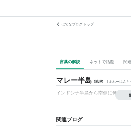
はてなブログ トップ
言葉の解説
ネットで話題
関
マレー半島
(
地理
)
【
まれーはんと
インドシナ半島から南側に伸びる陸
関連ブログ