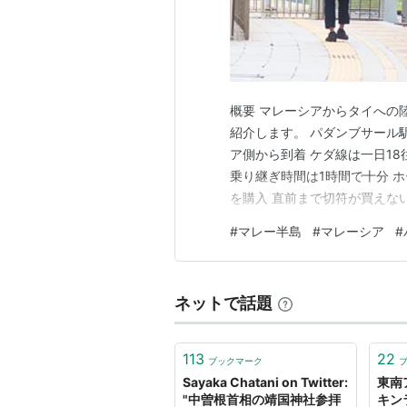
概要 マレーシアからタイへの
紹介します。 パダンブサール
ア側から到着 ケダ線は一日18
乗り継ぎ時間は1時間で十分 
を購入 直前まで切符が買えな
開放されない！ 電子申請は忘
#
マレー半島
#
マレーシア
#
イミグレーション Q＆A Q 
員のことを待つので前…
ネットで話題
113
22
ブックマーク
Sayaka Chatani on Twitter:
東南
"中曽根首相の靖国神社参拝
キン