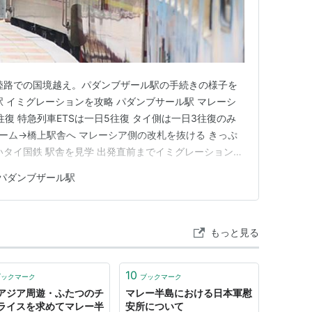
陸路での国境越え。パダンブザール駅の手続きの様子を
駅 イミグレーションを攻略 パダンブサール駅 マレーシ
往復 特急列車ETSは一日5往復 タイ側は一日3往復のみ
ホーム→橋上駅舎へ マレーシア側の改札を抜ける きっぷ
いタイ国鉄 駅舎を見学 出発直前までイミグレーションが
れずに マレーシアを出国→タイに入国 パダンブサール駅
パダンブザール駅
イミグレーションを通過するのに並ぶ必要はある？ 乗客全
もっと見る
10
ブックマーク
ブックマーク
アジア周遊・ふたつのチ
マレー半島における日本軍慰
ライスを求めてマレー半
安所について