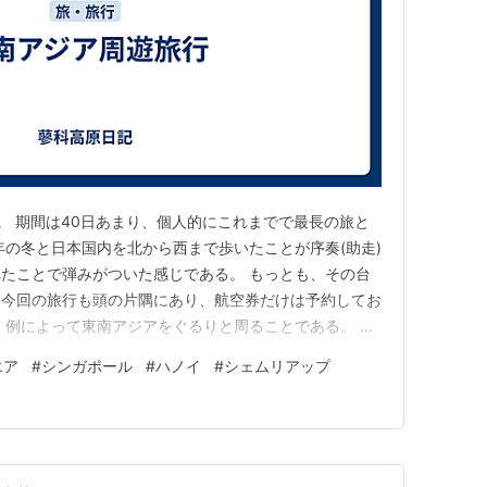
。 期間は40日あまり、個人的にこれまでで最長の旅と
年の冬と日本国内を北から西まで歩いたことが序奏(助走)
たことで弾みがついた感じである。 もっとも、その台
に今回の旅行も頭の片隅にあり、航空券だけは予約してお
、例によって東南アジアをぐるりと周ることである。 初
く、タイのバンコクを起終点にしようと考えたのだが、こ
エア
#
シンガポール
#
ハノイ
#
シェムリアップ
にマレー半島を往復することとなり、日程を筆頭にいろい
で、大まかなルート…