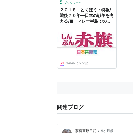
の問
5
ブックマーク
た。 
２０１５ とくほう・特報/
戦後７０年―日本の戦争を考
える/■ マレー半島での華
僑虐殺
www.jcp.or.jp
関連ブログ
•
蓼科高原日記
9ヶ月前