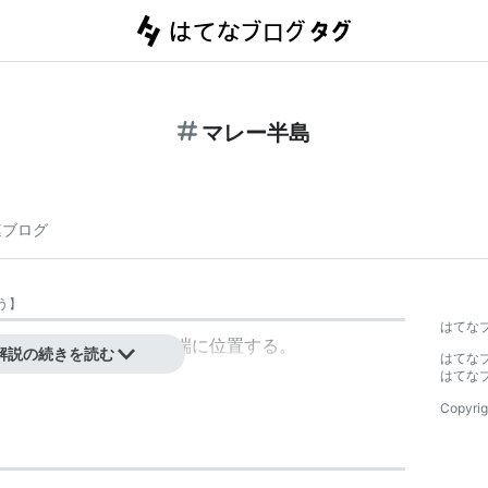
マレー半島
連ブログ
う
】
はてな
地。アジア大陸の東南端に位置する。
解説の続きを読む
はてな
はてな
Copyrig