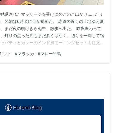
勧誘されたマッサージを受けにのこのこ出かけ……たり
、翌朝は6時頃に目が覚めた。 赤道の近くの土地ゆえ夏
、まだ夜の明けきらぬ中、散歩へ出た。 昨夜賑わって
眼、灯りの点った店もまだ多くはなく、辺りを一周して宿
チャパティとカレーのインド風モーニングセットを注文し
(KTM, Keretapi Tanah Melayu)でイポーを目
ギット
#
マラッカ
#
マレー半島
(Electric Train Service)、その名称が示す…