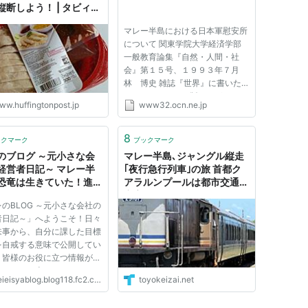
縦断しよう！ | タビィコ
マレー半島における日本軍慰安所
について 関東学院大学経済学部
一般教育論集『自然・人間・社
会』第１５号、１９９３年７月
林 博史 雑誌『世界』に書いた
ものはコンパクト版ですが、その
ww.huffingtonpost.jp
www32.ocn.ne.jp
後、わかっている限り詳細に資料
を紹介しながら書いたものがこれ
です。なおクアラピラの慰安所に
8
ックマーク
ブックマーク
ついては『世界』をご参照くださ
のブログ ～元小さな会
マレー半島､ジャングル縦走
い...
経営者日記～ マレー半
｢夜行急行列車｣の旅 首都ク
恐竜は生きていた！進化
アラルンプールは都市交通が
捨てられる日
充実
のBLOG ～元小さな会社の
者日記～」へようこそ！日々
来事から、自分に課した目標
を自戒する意味で公開してい
。皆様のお役に立つ情報が少
もあったら幸いなことです。
ieisyablog.blog118.fc2.com
toyokeizai.net
ールズ・ダーウィンが唱えた
論、このサイトでも何度かそ