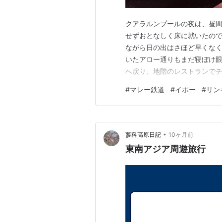
クアラルンプールの夜は、昼間
せずおとなしく床に就いたので
ながら日の出はさほど早くなく
いたアロー通りもまだ寝ぼけ
へ戻り、地階のレストランで
て朝食を済ませた。 この日はマレー鉄道
#
マレー鉄道
#
イポー
#
リン
指す。 乗る列車は都市間高速列車ETS
•
蓼科高原日記
10ヶ月前
東南アジア周遊旅行