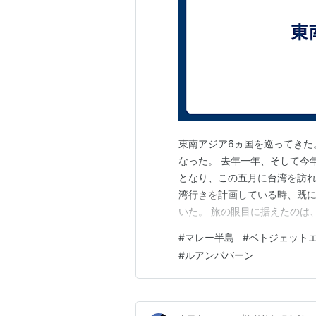
東南アジア6ヵ国を巡ってきた
なった。 去年一年、そして今
となり、この五月に台湾を訪れ
湾行きを計画している時、既
いた。 旅の眼目に据えたのは
めはこの方面のビギナーらし
#
マレー半島
#
ベトジェット
れだとマレーシアを訪れるの
#
ルアンパバーン
ろ負荷がかかり過ぎる。 そこ