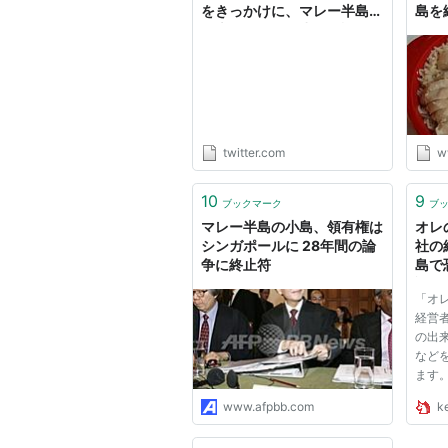
をきっかけに、マレー半島で
島を
日本軍が行った虐殺を語るシ
ム
ンポジウムが開かれ、それを
もとに1989年に出版された
この本。90年代初期は虐殺
被害者の声を聞く運動が強か
ったように私も記憶する。こ
のころ、虐殺の描写を巡…
twitter.com
w
https://t.co/OvRi59KTTa"
10
9
ブックマーク
ブ
マレー半島の小島、領有権は
オレ
シンガポールに 28年間の論
社の
争に終止符
島で
論の
「オレ
経営
の出
など
ます
しで
www.afpbb.com
ke
チャ
進化