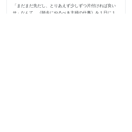
「まだまだ先だし、とりあえず少しずつ片付ければ良い
サ」なんて、《師走にやるべき主婦の仕事》を１日に１
つ、ちょっと出来たか？ぐらいで鷹揚に構えていたら…
いつの間にか１２月の３分の１は過ぎてる？😵 それでも
懲りてない と言うか。 １度、手に取ったらグイグイと引
き込まれて読んでいるのが…実はマンガだったりする。