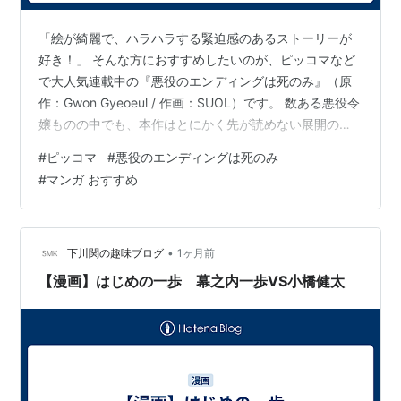
「絵が綺麗で、ハラハラする緊迫感のあるストーリーが
好き！」 そんな方におすすめしたいのが、ピッコマなど
で大人気連載中の『悪役のエンディングは死のみ』（原
作：Gwon Gyeoeul / 作画：SUOL）です。 数ある悪役令
嬢ものの中でも、本作はとにかく先が読めない展開の面
白さと、息をのむほど綺麗な絵でファンを魅了し続けて
#
ピッコマ
#
悪役のエンディングは死のみ
います。今回は、読者を虜にする本作のあらすじや、私
#
マンガ おすすめ
自身が感じたリアルな魅力を分かりやすくご紹介しま
す！ ◆『悪役のエンディングは死のみ』のあらすじ 主人
公の女性は、現実世界で理不尽な家族関係に苦しんでい
ました。ようやく家を出て自立し始めた矢先、流行りの
•
下川関の趣味ブログ
1ヶ月前
乙女ゲーム『公女様のラブロ…
【漫画】はじめの一歩 幕之内一歩VS小橋健太