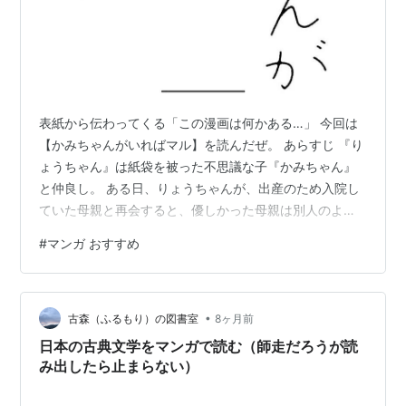
表紙から伝わってくる「この漫画は何かある…」 今回は
【かみちゃんがいればマル】を読んだぜ。 あらすじ 『り
ょうちゃん』は紙袋を被った不思議な子『かみちゃん』
と仲良し。 ある日、りょうちゃんが、出産のため入院し
ていた母親と再会すると、優しかった母親は別人のよう
になっていて… このマンガの辛いところ このお母さん、
#
マンガ おすすめ
赤ちゃんを出産してから、りょうちゃんのことを愛せな
くなる。調べてみると、実際にこういうことはあるみた
いだよ。 りょうちゃんから見た、豹変した母親の作画が
•
めちゃくちゃ怖い。肌は黒く目に感情ない。 まさしく
古森（ふるもり）の図書室
8ヶ月前
「おばけ」 母親はネグレイト、虐待と、日々過激になっ
日本の古典文学をマンガで読む（師走だろうが読
ていく。 りょうちゃんは、まだ幼い…
み出したら止まらない）