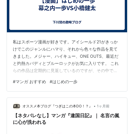
私はスポーツ漫画が好きです。アイシールド21がきっか
けでこのジャンルにハマり、それから色々な作品を見て
きました。メジャー、ハイキュー、ONE OUTS、最近だ
と灼熱カバディとブルーロックがお気に入りです。 これ
らの作品は定期的に見返しているのですが、その中で最
も感動したのがはじめの一歩の幕之内一歩VS小橋健太の
#
マンガ おすすめ
#
はじめの一歩
試合でした。アニメですけどね。今回はこの試合につい
て書いてみたいと思います。 はじめの一歩は、いじめら
れっ子だった一歩が自分を変える為にボクシングを始め
•
て、プロボクサーとして活躍する話です。1989年から連
オススメ本ブログ『つぎはこの本DO！？』
1ヶ月前
載が開始され、現在145巻というスポーツ漫画史上最長の
【ネタバレなし】マンガ『違国日記』｜ 名言の嵐
歴史ある作品で、ザ・スポ根な…
に心が洗われる