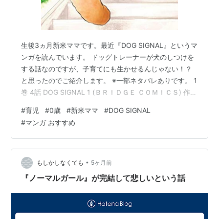
生後3ヵ月新米ママです。最近『DOG SIGNAL』というマ
ンガを読んでいます。 ドッグトレーナーが犬のしつけを
する話なのですが、子育てにも生かせるんじゃない！？
と思ったのでご紹介します。 ※一部ネタバレありです。 1
巻 4話 DOG SIGNAL 1 (ＢＲＩＤＧＥ ＣＯＭＩＣＳ) 作
者:みやうち 沙矢 KADOKAWA Amazon 3人家族に飼われ
#
育児
#
0歳
#
新米ママ
#
DOG SIGNAL
ているボーダーコリーのエピソード。お母さん、お父さ
#
マンガ おすすめ
ん、高校生の娘がいますが、散歩や餌をあげるなどのお
世話はお母さんしかしない。吠えるのを注意するお母さ
んに対して、犬はやんちゃなくらいがいいと言ってダメ
な行動も褒めるお父さん。人によって犬に対する…
•
もしかしなくても
5ヶ月前
『ノーマルガール』が完結して悲しいという話