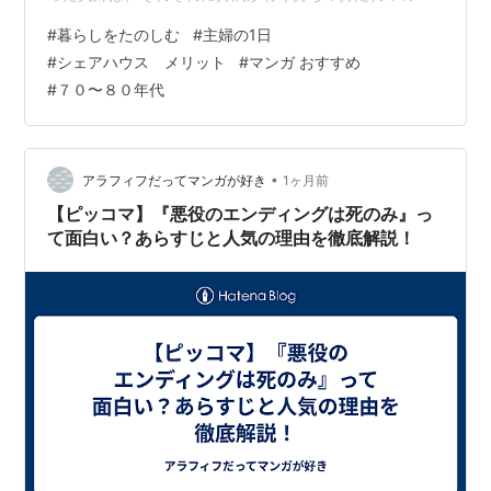
け合いで毎日の暮らしが成り立っている…時に、片方が
#
暮らしをたのしむ
#
主婦の1日
相手をサポートし、アシスト的役割を補い、それぞれの
#
シェアハウス メリット
#
マンガ おすすめ
得意分野（苦手では無い，と言う程度のも😅）を、と担
#
７０〜８０年代
当を分けることが出来れば、お互いを必要とする気持ち
で仲良く（？）続けられそうな共同生活。 もう、夫婦と
か親子とか言う関係だけでなく、そこには 『大人同士の
シェアハウス』的な感覚で暮らす毎日…かも…
•
アラフィフだってマンガが好き
1ヶ月前
【ピッコマ】『悪役のエンディングは死のみ』っ
て面白い？あらすじと人気の理由を徹底解説！