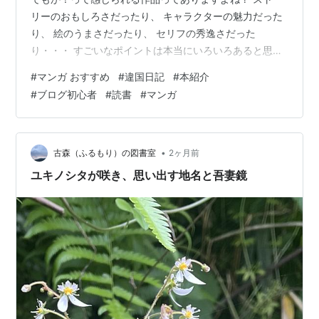
リーのおもしろさだったり、 キャラクターの魅力だった
り、 絵のうまさだったり、 セリフの秀逸さだった
り・・・ すごいなポイントは本当にいろいろあると思い
ます。 みなさんは何か「この作品だ！」的なものは思い
#
マンガ おすすめ
#
違国日記
#
本紹介
浮かびますか？ 本日ご紹介する作品もその類いなので
#
ブログ初心者
#
読書
#
マンガ
す！！ この作者さん、すごいっす！！ ずばりタイトルは
『違国日記』！ この作品の「作者すごいな！」ポイント
は？ それはずばり、 「人の感情の機微」をこれでもかっ
て捉えているところっすねーー。 最近読んだマンガの中
•
古森（ふるもり）の図書室
2ヶ月前
ではレベチでした～～ というわ…
ユキノシタが咲き、思い出す地名と吾妻鏡