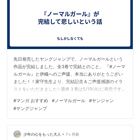
先日発売したヤングジャンプで、ノーマルガールという
作品が完結しました。全3巻で完結とのこと。 『#ノーマ
ルガール』と伊織へのご声援、本当にありがとうござい
ました！！家守先生より、完結記念＆ご声援感謝のイラ
ストをいただきました✨最終３巻は5/19(火)に発売です。
ぜひ、よろしくお願いいたします！
#
マンガ おすすめ
#
ノーマルガール
#
ヤンジャン
pic.twitter.com/g7SAbfoxif— ノーマルガール［公式］
#
ヤングジャンプ
(@normalgirl_jp) 2026年3月19日 この作品ですが、連載
開始は2023年6月ごろ、同年10月に作者体調不良により
連載休止していました。それ以降は情報がほぼなかった
んですが、2年後の2025年10月に連載再…
•
少年の心をもった大人
7ヶ月前