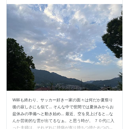
W杯も終わり、サッカー好き一家の面々は何だか夏祭り
後の寂しさにも似て… そんな中で世間では夏休みからお
盆休みの準備へと動き始め… 最近、空を見上げると…な
んか芸術的な雲が出てるなぁ。と思う時が。 ７０代に入
った夫婦は、それぞれに持病が有り持ちつ持たれつの助