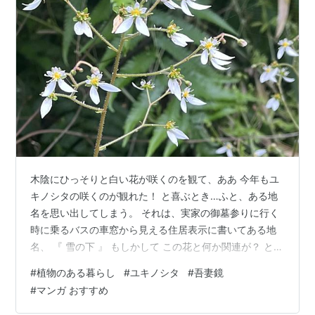
木陰にひっそりと白い花が咲くのを観て、ああ 今年もユ
キノシタの咲くのが観れた！ と喜ぶとき…ふと、ある地
名を思い出してしまう。 それは、実家の御墓参りに行く
時に乗るバスの車窓から見える住居表示に書いてある地
名、 『 雪の下 』 もしかして この花と何か関連が？ と思
って調べてみたら、どうも違うらしい。↓
#
植物のある暮らし
#
ユキノシタ
#
吾妻鏡
ja.wikipedia.org ＞もともとは鶴岡八幡宮背後の地域を指
#
マンガ おすすめ
していたが、次第に拡大し境内とその周辺を指すように
なった。 歴史・由来 吾妻鏡によると、建久2年（1191