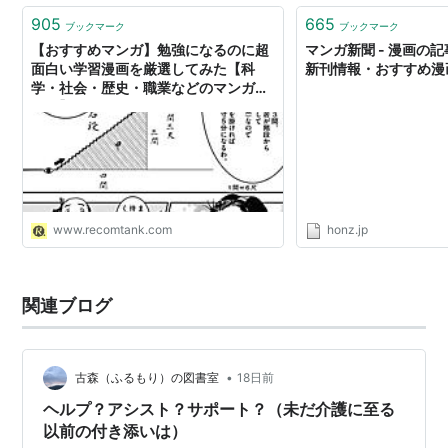
905
665
ブックマーク
ブックマーク
【おすすめマンガ】勉強になるのに超
マンガ新聞 - 漫画の
面白い学習漫画を厳選してみた【科
新刊情報・おすすめ漫
学・社会・歴史・職業などのマンガま
とめ】
www.recomtank.com
honz.jp
関連ブログ
•
古森（ふるもり）の図書室
18日前
ヘルプ？アシスト？サポート？（未だ介護に至る
以前の付き添いは）