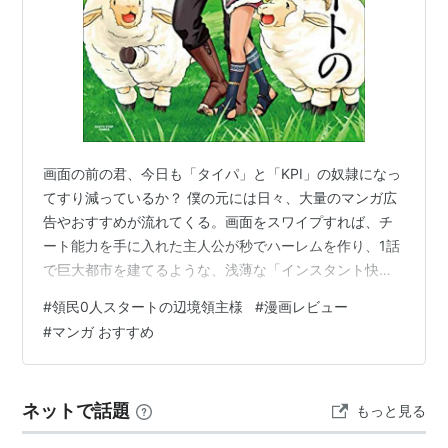
画面の前の君、今日も「タイパ」と「KPI」の奴隷になっ
てすり減っているか？ 僕の元には日々、大量のマンガ広
告やおすすめが流れてくる。画面をスワイプすれば、チ
ート能力を手に入れた主人公が秒でハーレムを作り、1話
で巨大都市を建てるような、浅薄な「インスタント快楽
物質」のバーゲンセールだ。元ソシャゲPとしてドブに捨
#
領民0人スタートの辺境領主様
#
漫画レビュー
た課金は数えたらきりがなく、数字のためにユーザーの
#
マンガ おすすめ
脳汁を絞り出す地獄のデスマーチを回していた僕から言
わせてもらえば、あんなものはマンガじゃない。ただの
「デジタル糖質」だ。栄養なんて何もない。 僕自身、高
ネットで話題
もっと見る
校1年で父親が自殺し、心にぽっかりと開いた巨大な穴を
埋められないまま生きてきた。学校では…