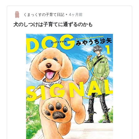
年）2月17日に降雪が5寸になった雪見のため、鶴岡八幡
宮を訪れた源頼朝が佐々木盛綱らに山辺の雪を長櫃に入
•
くまっくすの子育て日記
4ヶ月前
れて夏に備えて…
犬のしつけは子育てに通ずるのかも