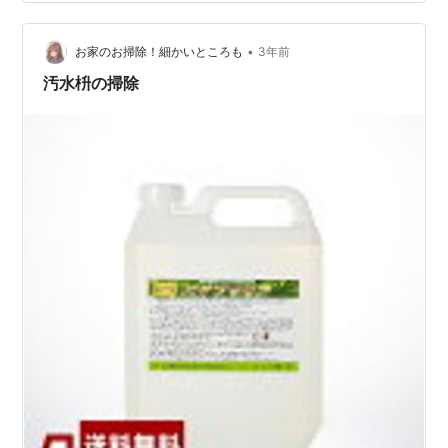
ンホールのふたを吹き飛ばすこともありうるそうです。
塩分を含んだ水がマンホールに入り込むのは容易に想像
•
できます。 その後中で何が起きているのか？ このプロセ
お家のお掃除！細かいところも
3年前
スは外からではわかりませんね。 特に寒くて濡れている
汚水枡の掃除
時は、マンホールや電柱…