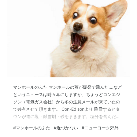
マンホールのふた マンホールの蓋が爆発で飛んだ....など
というニュースは時々耳にしますが、ちょうどコンエジ
ソン（電気ガス会社）から冬の注意メールが来ていたの
で共有させて頂きます。 Con-Edisonより 降雪するとタ
ウンが道に塩・融雪剤・砂をまきます。塩分を含んだ水
がマンホールから入り込み、中にあった電気ケーブルに
#
マンホールのふた
#
近づかない
#
ニューヨーク郊外
付着し条件によっては発火・発煙し、発生したガスがマ