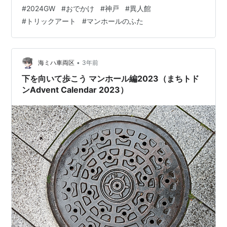
ンドを眺めながら出発 夫がハーバーランドから電車を使
#
2024GW
#
おでかけ
#
神戸
#
異人館
って異人館に行った場合と、徒歩で行った場合の時間を
#
トリックアート
#
マンホールのふた
調べてくれたら、電車の場合は約35分、徒歩の場合は約
45分とそんなに大きく変わらなかったため、せっかくな
のでお散歩を兼ねて歩いていくことにした 南京町や、三
宮センター街を抜けて歩く途中に撮ったご当地マンホー
•
海ミハ車両区
3年前
ルたち どこも人は多かったが…
下を向いて歩こう マンホール編2023（まちトド
ンAdvent Calendar 2023）