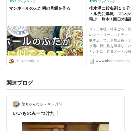
157
156
ブックマーク
ブックマーク
マンホールのふた柄の月餅を作る
排水溝に殺虫剤１０分
トル先に爆風 マンホ
飛ぶ 熊本 / 西日本新
２２日午後３時半ごろ、
のファミリーレストラン
熊本店」で、男性店長（
水溝に殺虫剤を噴霧して
とともに、約６メートル
鉄製のふた３枚が高さ数
dailyportalz.jp
www.nishinippon.co.j
んだ。店内には従業員２
が、けがはなかった...
関連ブログ
•
婆ちゃんねる
10ヶ月前
いいものみーつけた！