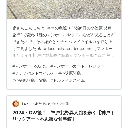
皆さんこんにちは❗ 今年の島巡り ”5泊6日の小笠原 父島
旅行” で変わり種のマンホールやタイルなどが見ることが
できたので、その紹介とミナミハンドウイルカを取り上
げて見ました 🐬 tadasumi.hatenablog.com 【マンホー
ルとタイル】 島の動植物の写真がマンホールの蓋に 🌺
歩道に動植物のタイルが 🌴 小笠原にもありました、ポケ
#
マンホールのふた
#
マンホールカードコレクター
モンマンホールの蓋 😱【ミナミバンドウイルカについ
#
ミナミバンドウイルカ
#
小笠原諸島
て】 ❋ ミナミハンドウイルカについて インド洋と西太平
#
小笠原諸島・父島
#
ドルフィンスイム
洋の温帯から熱帯域の沿岸部に生息するマイルカ科の鯨
類。 日本では奄美大島、鹿児島湾、天草、御蔵島、小笠
原、能登島などに分布することが知られています。…
•
わたしのあたまのなか
2年前
2024・GW後半 神戸北野異人館を歩く【神戸ト
リックアート不思議な領事館】