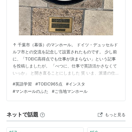
↑ 千葉市（幕張）のマンホール。 ドイツ・デュッセルド
ルフ市との交流を記念して設置されたものです。 少し前
に、「TOEIC高得点でも仕事が決まらない」という記事
を投稿しましたが。 「べつに、仕事で英語活かさなくて
いっか」 と開き直ることにしました 笑 いま、派遣の仕
事ひとつ、選考がすすんでいて、来週中には結果出る予
#
英語学習
#
TOEIC965点
#
インスタ
定ですが。 それも、期間限定の英語なしのポジションで
#
マンホールのふた
#
ご当地マンホール
す。 で、代わりに、英語でなにか発信しようと思いた
ち、ひさしぶりにインスタを始めました。 アカウントの
テーマとか、ユーザ名とか、今後の状況みながら変えて
ネットで話題
もっと見る
いくかもしれませんが。 今のところ、「首都圏のご当地
マンホールのデザインを英語で…