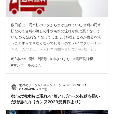
数日前に、汚水枡のフタから水が溢れていた 台所の汚水
枡なので台所の流しの排水も水の流れが急に悪くなって
いた 水が流れなくなってしまうと料理どころか食器を洗
うことすらできなくなってしまうので パイプクリーナー
を流しの排水口から入れて時間を置いてから洗い流しま
した パイプクリア（4L×1本）排水溝 つまり 掃除 排水管
#
汚水桝の掃除
#
掃除
#
排水つまり
#
高圧洗浄機
クリーナー 排水管洗浄剤 排水管 洗浄液 洗浄剤 パイプ洗
#
マンホールのふた
剤 パイプクリーナー パイプ掃除 お風呂洗浄 業務用 家庭
用 排水 パイプ用 詰まり 洗浄 パイプ洗浄 ぬめり ヌメリ
風呂 浴室 送料無料 さらにパイプを掃除するワイヤーを
世界のソーシャルキャンペーン WORLD’S SOCIAL
排水口から入れて掃除し 応急措置をしたら流しの排水
•
CAMPAIGN
3年前
口…
都市の洪水時に現れる”落とし穴”への転落を防い
だ物理の力【カンヌ2023受賞作より】