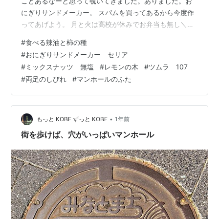
ことあるなーと思って覗いてきました。ありました。お
にぎりサンドメーカー。 スパムを買ってあるから今度作
ってあげよう。 月と火は高校が休みでお弁当も無し＼
(^o^)／ 晩御飯 総菜のアジフライとゴーヤの佃煮、焼き
#
食べる辣油と柿の種
うどんです。 姪っ子が送ってくれた『柿の種の食べる辣
#
おにぎりサンドメーカー セリア
油』とってもおいしい。爆発的な売れ行きですって、こ
#
ミックスナッツ 無塩
#
レモンの木
#
ツムラ 107
れ。 柿の種のカリカリ感そのまま！ 以上昨日のことでし
#
両足のしびれ
#
マンホールのふた
た。 今朝は24度と蒸します。最高気温も31度となってい
ます💦⛅ 今日はうーちゃんと双葉の会です^^ 先月の内科
でいただいて…
•
もっと KOBE ずっと KOBE
1年前
街を歩けば、穴がいっぱいマンホール