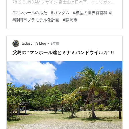
78-2 GUNDAM デザイン 富士山と日本平、そしてガンダ
ム。静岡市らしいデザインですね。日本平から眺める
#
マンホールのふた
#
ガンダム
#
模型の世界首都静岡
と、清水の街、駿河湾、そして富士山が見えます。日本
#
静岡市プラモデル化計画
#
静岡市
平にガンダムは立っていませんが、素晴らしい景色にそ
ガンダムが立つ構図、僕はとても好きです。 マンホール
設置場所は東静岡の北口側にあります。ポストと駐輪場
へ向かう横断歩道を目印にしていただければ、簡単に見
•
tadasumi’s blog
2年前
つけることができます。地…
父島の ”マンホール達とミナミバンドウイルカ” ‼