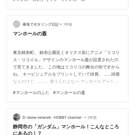
ちがいつも遊んでいる空き地にある土管のような大きな
もの。この穴には点検・調査・清掃・修繕など維持管理
するための役割があるから相応の大きさがなくてはなら
ない。しかし穴に人が落ちてはいけないし、簡単に開け
•
幕張でポタリング日記
1年前
られても困るので、頑丈な鉄製のふたが使われている。
マンホールの蓋
…
東京錦糸町。 錦糸公園近くオリナス前にアニメ「リコリ
ス・リコイル」デザインのマンホール蓋が設置されたの
で見てきました。 この地はリコリコの舞台の街ですから
ね。 キービジュアルをプリントしていて綺麗。 ……綺麗
なんだけど………… 違うんだよなー マンホールアートは
こうじゃないんだよなー 鋳造で土手があって塗料を流し
#
マンホールのふた
#
マンホールの蓋
込んだような色付け。 当然複雑な絵は出来ないからどう
やって簡略化して尚且つ魅力的な絵に仕上げるかが腕の
見せどころなんだよ。 と、ほぼ同時期に大阪高槻市は
•
(高槻市観光協会公式サイトより引用) これだよ！ これこ
D-stone network -HOBBY channel-
2年前
そマンホールアートだよ。 この高槻やよいちゃんマンホ
静岡市の「ガンダム」マンホール！こんなところ
ール(蓋)と比べたらリコ…
にあるの！？