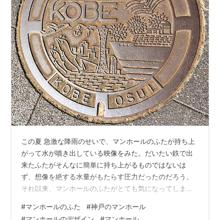
この夏 急激な降雨のせいで、マンホールのふたが持ち上
がって水が噴き出している映像をみた。だいたい鉄で出
来たふたがそんなに簡単に持ち上がるものではないは
ず、想像を絶する水量がもたらす圧力だったのだろう。
それ以来、マンホールのふたがとても気になってしま
う。 そもそも「マンホール」を直訳すると「人の穴」、
#
マンホールのふた
#
神戸のマンホール
穴というより「管」。それも『ドラえもん』でのび太た
#
マンホールのデザイン
#
マンホール