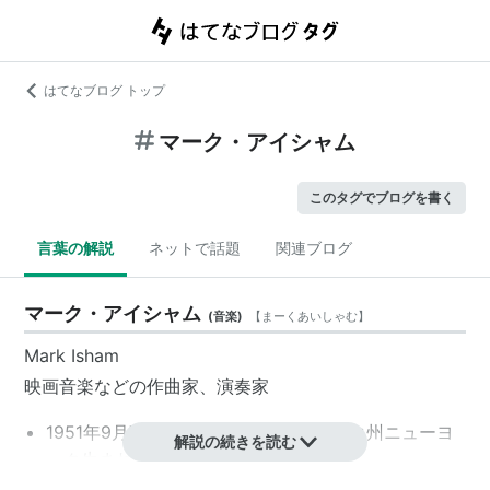
はてなブログ トップ
マーク・アイシャム
このタグでブログを書く
言葉の解説
ネットで話題
関連ブログ
マーク・アイシャム
(
音楽
)
【
まーくあいしゃむ
】
Mark Isham
映画音楽などの作曲家、演奏家
1951年9月7日、アメリカ／ニューヨーク州ニューヨ
解説の続きを読む
ーク生まれ