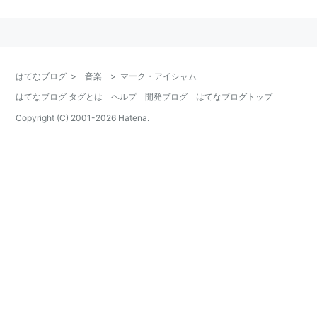
略歴
父は音楽と歴史の教師、母親はバイオリニストという音
楽一家に生まれ、幼い時からクラシック・ピアノ、バイ
はてなブログ
>
音楽
>
マーク・アイシャム
オリン、トランペットを習う。やがてジャズやロックの
トランペッターからシンセサイザー・プログラマーなど
はてなブログ タグとは
ヘルプ
開発ブログ
はてなブログトップ
を経て、ローリング・ストーンズ、ヴァン・モリソン、
Copyright (C) 2001-
2026
Hatena.
ジョニ・ミッチェルなどのアルバムに参加。映画音楽デ
ビューは1983年の『
ネバー・クライ・ウルフ
』。
主な映画音楽作品
ザ・コンサルタント
（2016） 音楽
メカニック：ワールドミッション
（2016） 音楽
バトルフロント
（2013） 音楽
42 〜世界を変えた男〜
（2013） 音楽
コレクター
（2012） 音楽