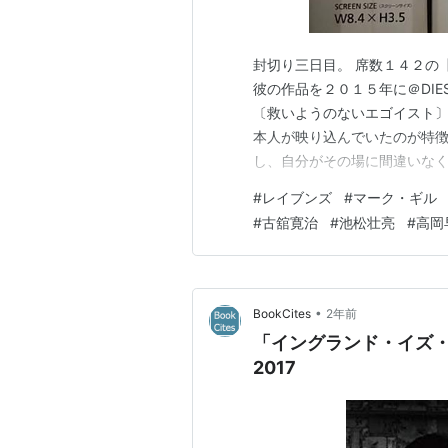
封切り三日目。 席数１４２の【
彼の作品を２０１５年に＠DIES
〔救いようのないエゴイスト〕
本人が映り込んでいたのが特徴
し、自分がその場に間違いな
に。 １９３４年に北海道で生
#
レイブンズ
#
マーク・ギル
うに形作られ、どのように生き
#
古舘寛治
#
池松壮亮
#
高岡
画でも描かれた事情により）死
•
BookCites
2年前
「イングランド・イズ・
2017