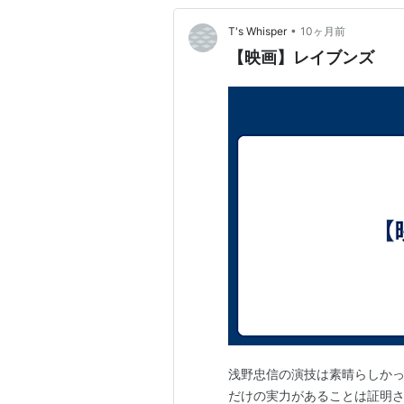
•
T's Whisper
10ヶ月前
【映画】レイブンズ
浅野忠信の演技は素晴らしか
だけの実力があることは証明