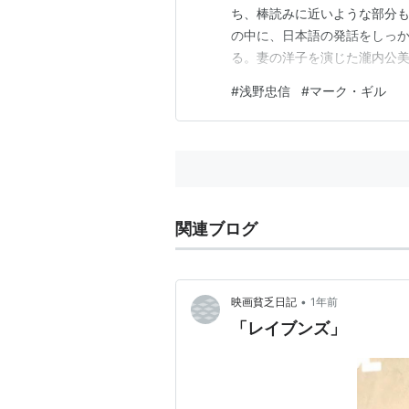
ち、棒読みに近いような部分
の中に、日本語の発話をしっ
る。妻の洋子を演じた瀧内公
不自然な部分もあった。 マー
#
浅野忠信
#
マーク・ギル
か。「外国人が撮った日本に
を崇拝する外国人が、日本映
関連ブログ
•
映画貧乏日記
1年前
「レイブンズ」