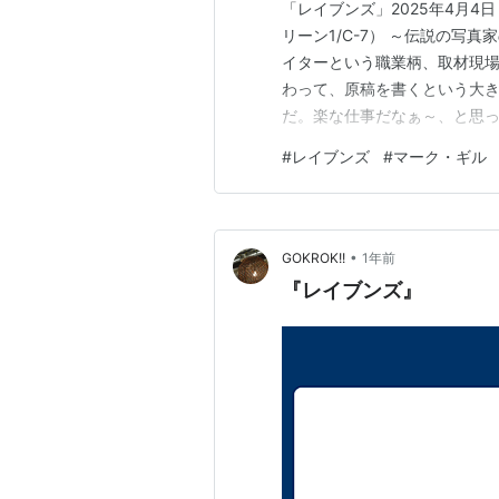
「レイブンズ」2025年4月4
リーン1/C-7） ～伝説の写
イターという職業柄、取材現
わって、原稿を書くという大
だ。楽な仕事だなぁ～、と思
にデジタルの時代になって、
#
レイブンズ
#
マーク・ギル
は、仕事が激減したと聞く。 
真家・深瀬昌久の伝記映画であ
•
GOKROK!!
1年前
『レイブンズ』