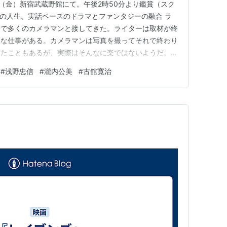
日（金）新宿武蔵野館にて。午後2時50分より鑑賞（スク
真家の人生。実話ベースのドラマとファンタジーの融合 ラ
場で多くのカメラマンと接してきた。ライターは取材が終
きな仕事がある。カメラマンは写真を撮ってそれで終わり
ったこともあるが、実際はそんなに楽ではないようだ。特
誰もが簡単にプロはだしの写真を撮れるようになってから
#
浅野忠信
#
瀧内公美
#
古舘寛治
「レイブンズ」は、1970年代を中心に活躍した伝説の写
る。日本や…