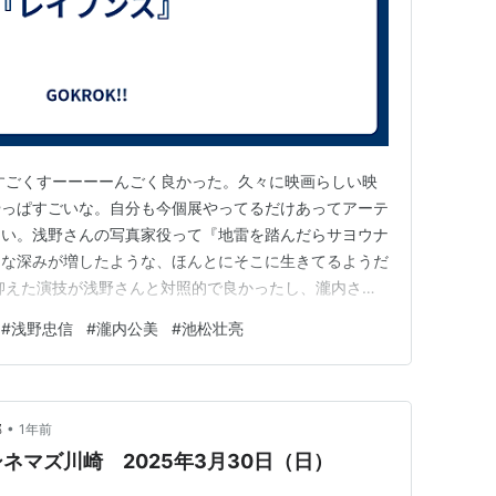
すごくすーーーーんごく良かった。久々に映画らしい映
やっぱすごいな。自分も今個展やってるだけあってアーテ
ない。浅野さんの写真家役って『地雷を踏んだらサヨウナ
うな深みが増したような、ほんとにそこに生きてるようだ
抑えた演技が浅野さんと対照的で良かったし、瀧内さん
素敵に演じていたし、古舘さんも頑固な父役がはまってい
#
浅野忠信
#
瀧内公美
#
池松壮亮
が素晴らしかった。とはいえ浅野さんと古舘さんはどうし
しまう…。 後とにかく時代…
•
部
1年前
ネマズ川崎 2025年3月30日（日）