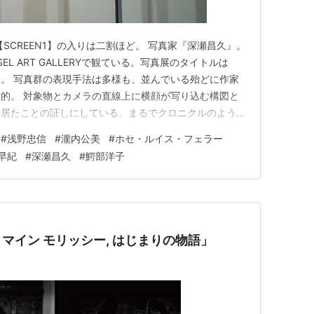
SCREEN1】の入りは二割ほど。 写真家『深瀬昌久』。
EL ART GALLERYで観ている。写真展のタイトルは
。 写真群の表現手法は多様も、並んでいる殆どに作家
的。 対象物とカメラの直線上に横顔が写り込む構図と
く居たことの証しにしている。まるでクロニクルのよう
を受け７８歳で亡くなるまで、「エゴイスト」がどのよ
#
浅野忠信
#
瀧内公美
#
ホセ・ルイス・フェラー
たのかを本作では詳らかにする。 もっとも彼は、（映
早紀
#
深瀬昌久
#
鰐部洋子
の二十年…
マイン モリッシー, はじまりの物語」