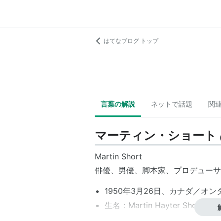
はてなブログ トップ
言葉の解説
ネットで話題
関
マーティン・ショート
Martin Short
俳優、男優、脚本家、プロデューサ
1950年3月26日、カナダ／オ
生名：Martin Hayter Short
身長：171 cm