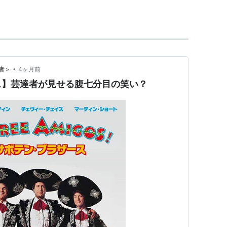
14） 出演
（2013） 声の出演
•
者＞
4ヶ月前
声の出演
ス】芸達者が見せる腹七分目の笑い？
演
8） 声の出演
クローズ3／クリスマス大決戦！
（2006） 出演
（シーズン6）（2004-2005）＜TV＞ ゲスト出演
ン2）（2004-2005）＜TV＞ ゲスト出演
グリック！
（2004）＜未＞ キャラクター創造/脚本/
）＜OV＞ 声の出演
じめての冒険
（2002）＜OV＞ 声の出演