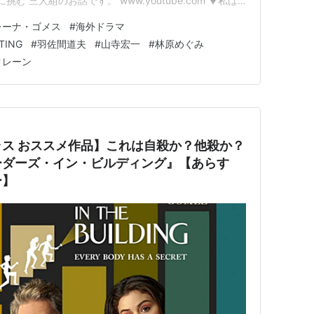
む 三人組のお話です。 www.youtube.com ▼私は
youtube.com かつて刑事ドラマで 人気を博した俳優 チ
レーナ・ゴメス
#
海外ドラマ
ードウェ…
TING
#
羽佐間道夫
#
山寺宏一
#
林原めぐみ
クレーン
ス おススメ作品】これは自殺か？他殺か？
ーダーズ・イン・ビルディング』【あらす
ー】