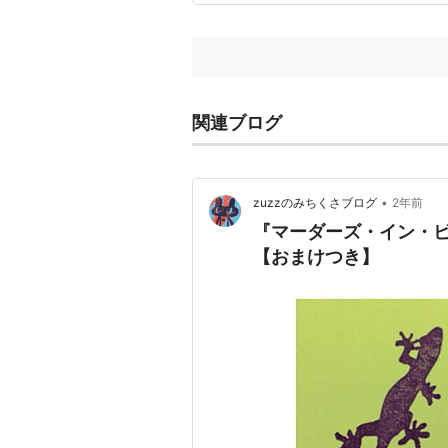
ピュア・ラック
（1991）＜未＞
花嫁のパパ
（1991） 出演
ケビン・ベーコンの ハリウッド
3人の逃亡者
（1988） 出演
関連ブログ
ハート泥棒
（1987）＜未＞ 出演
インナースペース
（1987） 出演
サボテン・ブラザース
（1986）
•
zuzzのみちくさブログ
2年前
ロスト・アンド・ファウンド
（1
『マーダーズ・イン・
【おまけつき】