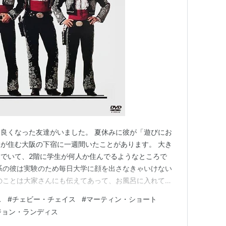
シス
（シーズン3）（2002）＜TV＞ ゲスト出演
2） 声の出演
子さま
（2001）＜未＞ 出演
（2001）＜未＞ 声の出演
方
（2001）＜未＞ 出演
／不思議の国のアリス
（1999）＜TVM＞ 出演
＞ 出演
8）＜TVM＞ 出演
98） 声の出演
良くなった友達がいました。 夏休みに彼が「遊びにお
）＜未＞ 出演
が住む大阪の下宿に一週間いたことがあります。 大き
） 出演
でいて、2階に学生が何人か住んでるようなところで
出演
系の彼は実験のため毎日大学に顔を出さなきゃいけない
のことは大家さんにも伝えてあって、お風呂に入れても
い、僕は難波や堺を満喫しました。 で、友達も映画好
）（1994）＜未＞ 出演
ス
#
チェビー・チェイス
#
マーティン・ショート
した。ヒッチコックが好きでほとんど見てたんじゃないか
ジョン・ランディス
ー・スリー・アミーゴス」って…
＞ 出演