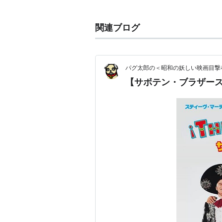
主な作品
関連ブログ
インヒアレント・ヴァイス
（20
オズ めざせ！エメラルドの国へ
パグ太郎の＜昭和の妖しい映画目撃
フランケンウィニー
（2012） 
【サボテン・ブラザー
マダガスカル3
（2012） 声の出
ダメージ3
（2010）＜TV＞ 出演
スパイダーウィックの謎
（200
ウォルト・ディズニーのサンタ
LAW & ORDER： 性犯罪特捜班
ブル〜ス一家は大暴走！
（シーズ
突撃芸能レポーター ジミニー・
出演/製作
バービーの王女と村娘
（2003
101匹わんちゃんII パッチのは