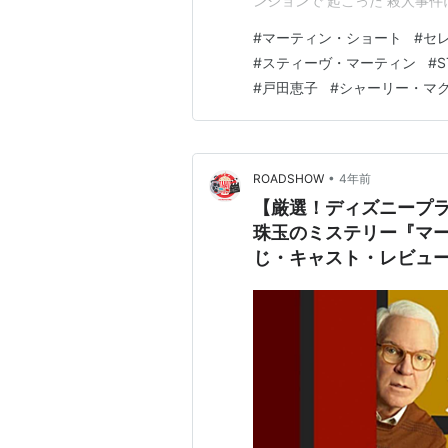
ンションで 起こった 殺人事件に挑
日本語Ver.で観ました！ www.
#
マーティン・ショート
#
セ
ャールズ、 生活に困った ブロ
#
スティーヴ・マーティン
#
S
#
戸田恵子
#
シャーリー・マ
•
ROADSHOW
4年前
【厳選！ディズニープラ
珠玉のミステリー『マ
じ・キャスト・レビュ