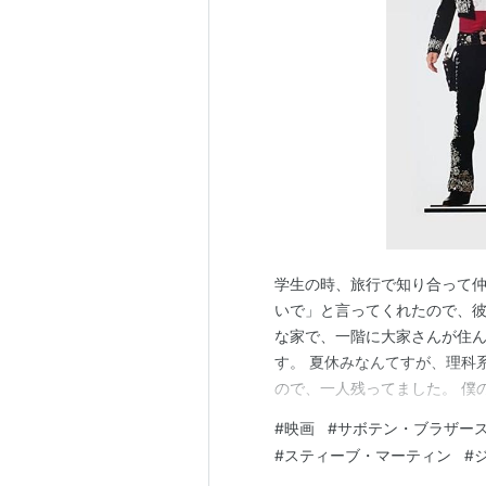
ラリーのミッドライフ★クライ
トレジャー・プラネット
（200
フロッグ・プリンス カエルの王
天才少年ジミー・ニュートロン
恋人にしてはいけない男の愛し
アリス・イン・ワンダーランド
マムフォード先生
（1999）＜未
エクスカリバー 聖剣伝説
（199
プリンス・オブ・エジプト
（19
学生の時、旅行で知り合って仲
シンプル・ウィッシュ
（1997
いで」と言ってくれたので、彼
ジャングル2ジャングル
（1997
な家で、一階に大家さんが住ん
マーズ・アタック！
（1996） 
す。 夏休みなんてすが、理科
ので、一人残ってました。 僕
花嫁のパパ2
（1995） 出演
らったり、かなりよくしてもら
恐竜小僧
（ジュラシック・ボーイ
#
映画
#
サボテン・ブラザー
きで、いろんな映画を見てま
恐竜大行進
（1994） 声の出演
#
スティーブ・マーティン
#
なぁ。 その彼が「ウィー・ア
キャプテン・ロン
（1992）＜未