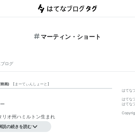
マーティン・ショート
連ブログ
(
映画
)
【
まーてぃんしょーと
】
はてな
はてな
ー
はてな
Copyrig
ンタリオ州ハミルトン生まれ
解説の続きを読む