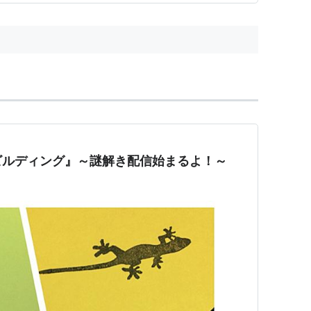
 出演
に挑戦！！
（1988）＜未＞ 出演
 出演
979）＜未＞ 出演
ビルディング』～謎解き配信始まるよ！～