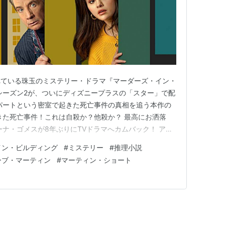
れている珠玉のミステリー・ドラマ『マーダーズ・イン・
シーズン2が、ついにディズニープラスの「スター」で配
パートという密室で起きた死亡事件の真相を追う本作の
きた死亡事件！これは自殺か？他殺か？ 最高にお洒落
ーナ・ゴメスが8年ぶりにTVドラマへカムバック！ アパ
か？他殺か？ www.youtube.com 『マーダーズ・
イン・ビルディング
#
ミステリー
#
推理小説
リウッドを代表するコメディアンのスティーブ・マーティ
ーブ・マーティン
#
マーティン・ショート
TVド…