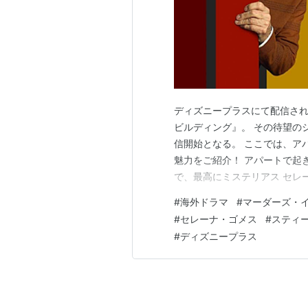
ディズニープラスにて配信さ
ビルディング』。 その待望の
信開始となる。 ここでは、ア
魅力をご紹介！ アパートで起
で、最高にミステリアス セレ
ートで起きた死亡事件！これは自殺
#
海外ドラマ
#
マーダーズ・
イン・ビルディング』は、ハ
#
セレーナ・ゴメス
#
スティ
ンが製作・脚本・主演を務める
#
ディズニープラス