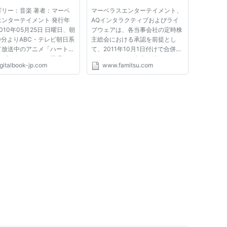
通.com
万円で株式会社マーベラスエンターテイメント設立。
ゴリー：音楽 著者：マーベ
マーベラスエンターテイメント、
ス音楽出版を設立。
エンターテイメント 発行年
AQインタラクティブおよびライ
010年05月25日 日曜日、朝
ブウェアは、各当事会社の定時株
に上場。
0分よりABC・テレビ朝日系
主総会における承認を前提とし
ーインタラクティブソフトウエアを子会社化し、社名を
て放送中のアニメ「ハートキ
て、2011年10月1日付けで合併す
チプリキュア！」。同番組の
ることについて合意に達したこと
ィブ」に変更。
igitalbook-jp.com
www.famitsu.com
プニング曲を唄う池田彩さん
を発表した。 ●マーベラスエンタ
ラスインタラクティブを完全子会社化。
エンディングテーマを唄う工
ーテイメントを存続会社とし、マ
由さん。2人の対談をお届け
ーベラスAQLに商号変更 マーベ
スライブウェアを設立。
す！
ラスエンターテイメント、AQイ
場第二部に上場。
ンタラ...
ス音楽出版を吸収合併。
スインタラクティブを吸収合併。
ムを吸収合併。
ターテイメントを存続会社として、AQインタラクティ
「株式会社マーベラスAQL」として発足。
マーベラス」に変更。