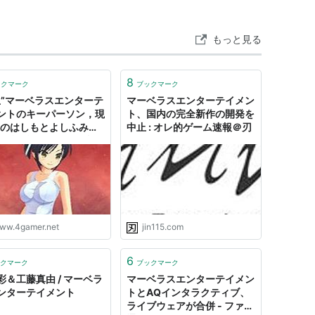
せた新しいエンターテイメントの創造」を経営
、CD等の音楽商品、ビデオ・DVD等の映像商
もっと見る
デジタルコンテンツ商品の企画・制作・発売を
ワーク配信ビジネス等のデジタルワークス、劇
8
ックマーク
ブックマーク
ント施設の設立・運営等、多岐にわたるエンタ
生”マーベラスエンターテ
マーベラスエンターテイメン
つ複合的に展開。
ントのキーパーソン，現
ト、国内の完全新作の開発を
Oのはしもとよしふみ氏
中止 : オレ的ゲーム速報＠刃
今後の戦略と開発体制に
て聞く
inment Inc.
ww.4gamer.net
jin115.com
8日
6
クマーク
ブックマーク
彩＆工藤真由 / マーベラ
マーベラスエンターテイメン
ンターテイメント
トとAQインタラクティブ、
ライブウェアが合併 - ファミ