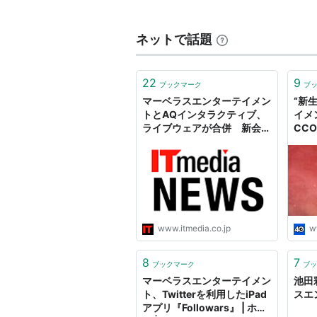
「音とゲームと映像を融合さ
理念に、1997年の設立以来
ネットで話題
品、コンピュータゲーム等の
積極的に展開。また、ネット
22
9
ブックマーク
ブ
場演芸の興行、アミューズメ
マーベラスエンターテイメン
“新
ーテイメント事業を総合的か
トとAQインタラクティブ、
イメ
ライブウェアが合併 新会社
CC
「マーベラスAQL」に
に，
つい
【英文表記】Marvelous Enterta
【業種分類】情報・通信
【市場名】東証2部
【決算】3月 末日
www.itmedia.co.jp
w
【上場年月日】2002年11月1
証券コード:7844
8
7
ブックマーク
ブッ
マーベラスエンターテイメン
池田
ト、Twitterを利用したiPad
スエ
沿革
アプリ『Followars』 | ホビ