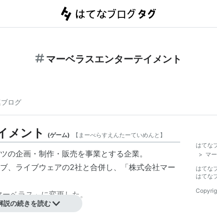
マーベラスエンターテイメント
連ブログ
イメント
(
ゲーム
)
【
まーべらすえんたーていめんと
】
はてな
ツの企画・制作・販売を事業とする企業。
>
マー
クティブ、ライブウェアの2社と合併し、「株式会社
マー
はてな
はてな
Copyrig
マーベラス
」に変更した。
解説の続きを読む