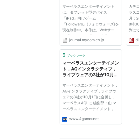
ー | マイコミジャーナル
1997年6月 - 資本金5,000
マーベラスエンターテイメント
カテ
2001年7月 - 株式会社マーベラ
は、タブレット型デバイス
ラス
「iPad」向けゲーム
月：2
2002年11月 - ジャスダック市場
『Followars』(フォロウォーズ)を
8時3
2003年3月 - 株式会社ビクタ
現在制作中。本作は、Webサービ
列に
ス「Twitter」を使い、自分と、
ャッ
「株式会社マーベラスインタラクテ
journal.mycom.co.jp
d
自分がフォローしている人を最大
オー
2003年9月 - 株式会社マーベ
2人までゲーム中に登場させて戦
と、
うRPG風バトルゲームとなってい
藤真
6
2004年6月 - 株式会社マーベラ
ブックマーク
る。 1台のiPadを囲み2人対戦を
しま
マーベラスエンターテイメン
2005年3月 - 東京証券取引所市
楽しむことが可能で、...
ト，AQインタラクティブ，
2007年4月 - 株式会社マーベラ
ライブウェアの3社が10月1
日に合併し，マーベラス
2007年6月 - 株式会社マーベラ
マーベラスエンターテイメント，
AQLに
2008年4月 - 株式会社ランタイ
AQインタラクティブ，ライブウ
ェアの3社が10月1日に合併し，
2011年10月 - マーベラスエン
マーベラスAQLに 編集部：山 マ
ブ、ライブウェアの3社が合併し、
ーベラスエンターテイメント，
AQインタラクティブ，ライブウ
2014年7月 - 社名を「株式会社
www.4gamer.net
ェアの3社は本日（2011年5月10
日），10月1日を効力発生日とし
て合併することについて合意に達
し，合併契約を締結したと発表し