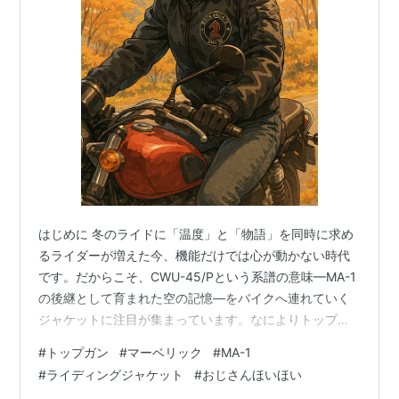
はじめに 冬のライドに「温度」と「物語」を同時に求め
るライダーが増えた今、機能だけでは心が動かない時代
です。だからこそ、CWU-45/Pという系譜の意味—MA-1
の後継として育まれた空の記憶—をバイクへ連れていく
ジャケットに注目が集まっています。なによりトップ・
ガンのマーヴェリックが着用していた「CWU-45/P」ベ
#
トップガン
#
マーベリック
#
MA-1
ース。今日はその流れの中で、HOUSTON HTVA-2546W
#
ライディングジャケット
#
おじさんほいほい
CWU-45/P BLACK KNIGHTS M/C NYLON JACKETを、