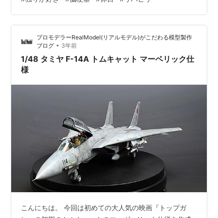
たが、脳梗塞に倒れ、5年の任期を前に3年目で退職。人
生は思い通りにいかない。退院後も後遺症の痛みやふら
つき、再就職出来たが、安い給料に耐える日々。でも、
プロモデラーRealModel(リアルモデル)がこだわる模型製作
年に一度の誕生日、ケーキを奮発。嫁さんのため。 2022
•
ブログ
3年前
年大晦日に脳梗塞（ワレンベルグ）で…
1/48 タミヤ F-14A トムキャット マーベリック仕
様
こんにちは。 今回は初めての大人気の映画『トップガ