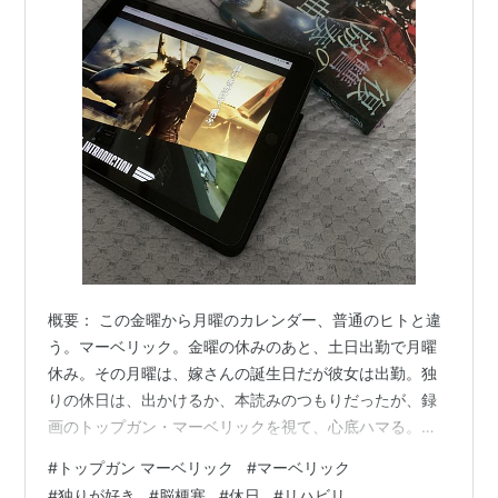
概要： この金曜から月曜のカレンダー、普通のヒトと違
う。マーベリック。金曜の休みのあと、土日出勤で月曜
休み。その月曜は、嫁さんの誕生日だが彼女は出勤。独
りの休日は、出かけるか、本読みのつもりだったが、録
画のトップガン・マーベリックを視て、心底ハマる。出
かける足が止まってしまう。2022年に大ヒットした時、
#
トップガン マーベリック
#
マーベリック
自分は前職の3年目だった、いい仕事、いい上司に恵まれ
#
独りが好き
#
脳梗塞
#
休日
#
リハビリ