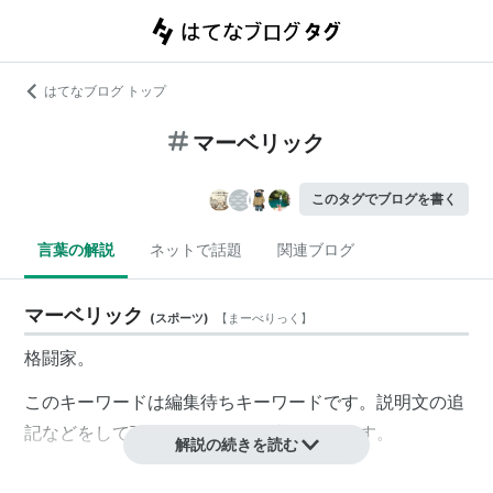
はてなブログ トップ
マーベリック
このタグでブログを書く
言葉の解説
ネットで話題
関連ブログ
マーベリック
(
スポーツ
)
【
まーべりっく
】
格闘家。
このキーワードは
編集待ちキーワード
です。説明文の追
記などをして下さるユーザーを求めています。
解説の続きを読む