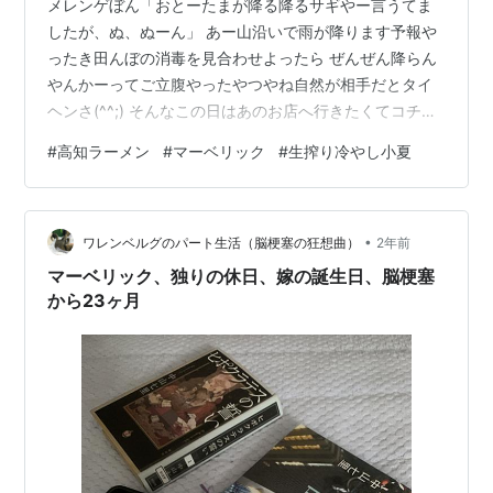
メレンゲぼん「おとーたまが降る降るサギやー言うてま
したが、ぬ、ぬーん」 あー山沿いで雨が降ります予報や
ったき田んぼの消毒を見合わせよったら ぜんぜん降らん
やんかーってご立腹やったやつやね自然が相手だとタイ
ヘンさ(^^;) そんなこの日はあのお店へ行きたくてコチ
ラ！ 麺Maverick(マーベリック) 住所 高知市本町2丁目1‐
#
高知ラーメン
#
マーベリック
#
生搾り冷やし小夏
15 安藤ビル1F TEL 088-802-6555 営業時間 AM11:00～
PM14:30LO PM17:00～22:30LO 定休日 月曜と火曜 地
図はコチラ 駐車場 なし はいっ大橋通です前回漆黒のじ
•
こじこをいただいたとき冷じこもあったようで 冷たいの
ワレンベルグのパート生活（脳梗塞の狂想曲）
2年前
狙いでやって…
マーベリック、独りの休日、嫁の誕生日、脳梗塞
から23ヶ月