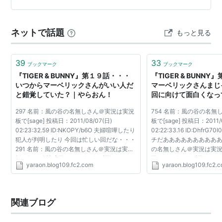
て流れ込んでくる。 （………
ネットで話題
もっと見る
39
33
ブックマーク
ブックマーク
『TIGER & BUNNY』第１９話・・・
『TIGER & BUNN
いつからマーベリックさんがいい人だ
マーベリックさんまじ
と錯覚していた？｜やらおん！
回に向けて面白くなっ
あ｜やらおん！
297 名前：風の谷の名無しさん＠実況は実況
754 名前：風の谷の名無
板で[sage] 投稿日：2011/08/07(日)
板で[sage] 投稿日：2011/0
02:23:32.59 ID:NKOPY/b6O 夫婦喧嘩したり
02:22:33.16 ID:Dhfr
犯人が判明したり 今回は忙しい回だな・・・
チだああああああああああ 
291 名前：風の谷の名無しさん＠実況は実況
の名無しさん＠実況は実況板で
板で[sage] 投稿日：2011/08/07(日)
日：2011/08/14(日) 02:22
yaraon.blog109.fc2.com
yaraon.blog109.fc2.
02:23:15.77 ID:W6UJIEd+0 タイガーの乗り
ID:sUF7p/nJ0 これ
物に乗ってシリアス展開にワロ...
でぇ… 753 名前：風の谷の
関連ブログ