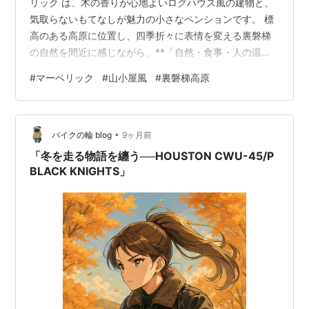
リック は、木の香りが心地よいログハウス風の建物と、
気取らないもてなしが魅力の小さなペンションです。 標
高のある高原に位置し、四季折々に表情を変える裏磐梯
の自然を間近に感じながら、**「自然・食事・人の温か
さ」**を大切にした滞在が叶います。 1. 裏磐梯の自然を
#
マーベリック
#
山小屋風
#
裏磐梯高原
満喫できる立地 ペンション マーベリックは、五色沼や桧
原湖をはじめとする裏磐梯の自然スポットに近く、散策
やドライブ、アウトドアを楽しむ拠点として使いやすい
•
場所にあります。 春〜秋は高原散策や湖畔歩き 夏は涼し
バイクの輪 blog
9ヶ月前
い気候でのんびり滞在 冬は雪景色とウィンタースポーツ
「冬を走る物語を纏う──HOUSTON CWU-45/P
季節ごとに違った裏磐梯…
BLACK KNIGHTS」