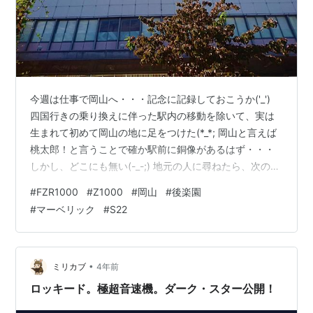
今週は仕事で岡山へ・・・記念に記録しておこうか('_')
四国行きの乗り換えに伴った駅内の移動を除いて、実は
生まれて初めて岡山の地に足をつけた(*_*; 岡山と言えば
桃太郎！と言うことで確か駅前に銅像があるはず・・・
しかし、どこにも無い(-_-;) 地元の人に尋ねたら、次の戦
いに備えて・・・イヤ、道路拡張のため移動されたそう
#
FZR1000
#
Z1000
#
岡山
#
後楽園
だ( ;∀;) でもさずが地元のヒーローだ・・・どこにでも居
#
マーベリック
#
S22
たりした(^'^) 市内はなかなかの街でありながら、いたる
ところに風情を感じる。 もちろん夜は郷土料理をいただ
きましょう(*^^*) 黄色いニラに・・・ ・・・名前は忘れ
しまったけれど、何とかと言う魚(*_*; 小…
•
ミリカブ
4年前
ロッキード。極超音速機。ダーク・スター公開！