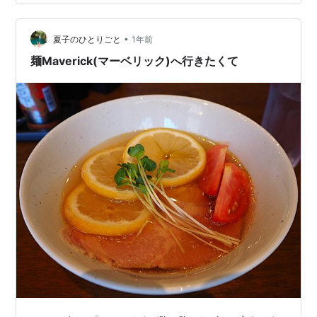
実際的な装備から文化的ニュアンスまで含めて紹介しま
す。カラーはブラックとカーキ、価格は税込25,300円。
中綿入りの保温設計、CE規格…
•
夏子のひとりごと
1年前
麺Maverick(マーベリック)へ行きたくて