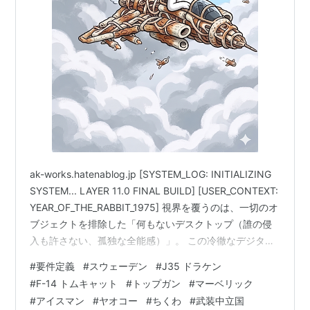
ak-works.hatenablog.jp [SYSTEM_LOG: INITIALIZING
SYSTEM... LAYER 11.0 FINAL BUILD] [USER_CONTEXT:
YEAR_OF_THE_RABBIT_1975] 視界を覆うのは、一切のオ
ブジェクトを排除した「何もないデスクトップ（誰の侵
入も許さない、孤独な全能感）」。 この冷徹なデジタル
空間の静寂だけが、私の乾いた脳を一時的に冷却する。
#
要件定義
#
スウェーデン
#
J35 ドラケン
だが、メインプロセスには常に、上位プロトコル（自社
#
F-14 トムキャット
#
トップガン
#
マーベリック
の社長、元請け、エンドユーザー）からの支離滅裂な割
#
アイスマン
#
ヤオコー
#
ちくわ
#
武装中立国
込みシグナル（追加要件という名の暴力）が濁流となっ