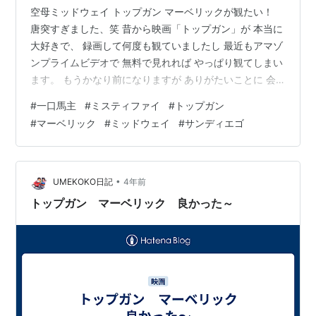
空母ミッドウェイ トップガン マーベリックが観たい！
唐突すぎました、笑 昔から映画「トップガン」が 本当に
大好きで、 録画して何度も観ていましたし 最近もアマゾ
ンプライムビデオで 無料で見れれば やっぱり観てしまい
ます。 もうかなり前になりますが ありがたいことに 会
社の海外出張で 「サンディエゴ」に行かせて もらいまし
#
一口馬主
#
ミスティファイ
#
トップガン
た。 私、英語が大の苦手、 任命された時は嫌で嫌で 仕
#
マーベリック
#
ミッドウェイ
#
サンディエゴ
方がなかったのですが、 いざ現地に着いてしまえば 折角
来たのだしと欲がでるもので 空き時間に行ける観光スポ
ットは無いかと ガイドをみていたところ、 「空母 ミッ
ドウェイ（博物館）」が あるのね！？ これは確実に行き
•
UMEKOKO日記
4年前
たい！！…
トップガン マーベリック 良かった～