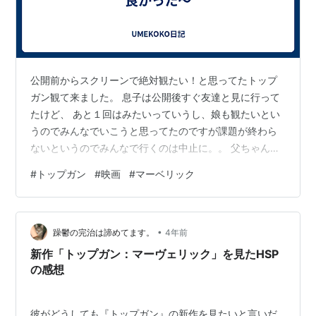
公開前からスクリーンで絶対観たい！と思ってたトップ
ガン観て来ました。 息子は公開後すぐ友達と見に行って
たけど、 あと１回はみたいっていうし、娘も観たいとい
うのでみんなでいこうと思ってたのですが課題が終わら
ないというのでみんなで行くのは中止に。。 父ちゃんと
2人でいってきました。 平日やのに結構席もうまってま
#
トップガン
#
映画
#
マーベリック
した。 トップ・ガンは実はちゃんと観た記憶がなかった
ので、トップ・ガン マーベリック見る前にアマプラでち
ゃんと予習して😄 一作目も良かった映画🎬 やっぱりスク
•
リーンで観て良かったー😆 息子が言うようにあと一回く
躁鬱の完治は諦めてます。
4年前
らいまた映画館でみたいなー👍
新作「トップガン：マーヴェリック」を見たHSP
の感想
彼がどうしても『トップガン』の新作を見たいと言いだ