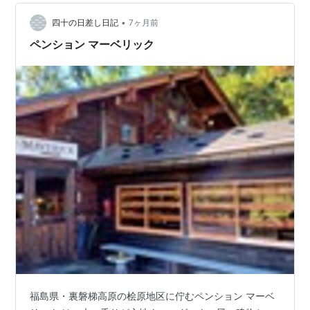
•
四十の日差し日記
7ヶ月前
ペンション マーベリック
福島県・裏磐梯高原の桧原地区に佇むペンション マーベ