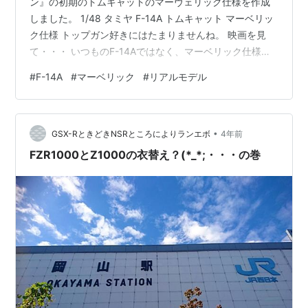
ン』の初期のトムキャットのマーヴェリック仕様を作成
しました。 1/48 タミヤ F-14A トムキャット マーベリッ
ク仕様 トップガン好きにはたまりませんね。 映画を見
て・・・ いつものF-14Aではなく、マーベリック仕様を
作ってみたい！！！！ と、思ってすぐに制作を開始しま
#
F-14A
#
マーベリック
#
リアルモデル
した。 機体の雰囲気はリアルモデルといった感じでしょ
うか。 キットはタミヤ製ですので、素晴らしく文句のつ
けようがありません。 海外メーカーのデカールセットを
•
使っております。 セットには『機体番号』『部隊マー
GSX-RときどきNSRところによりランエボ
4年前
ク』『キャノピーの横に書いてあるパイロットの名前部
FZR1000とZ1000の衣替え？(*_*;・・・の巻
分』の３種類を使用…