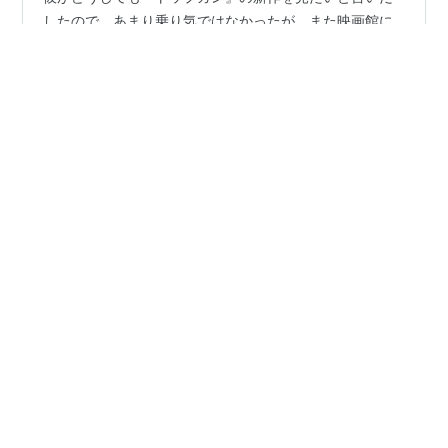
したので、あまり乗り気ではなかったが、また映画館に
行くことになった。 『トップガン』というタイトルは聞
いたことはあったが、見たことはなく、あらすじさえも
知らない。 映画を見る前に、彼にざっくりと内容を教え
てもらう。 戦闘機を運転するパイロットたちの話
#
トップガン
#
マーベリック
#
新作
#
HSP
#
感想
か・・・。 車でさえ興味のない私に、戦闘機の話をされ
てもチンプンカンプン。 彼は映画を見れることにワクワ
クしていたが、私は期待ゼロ。 今回は少し田舎にある映
•
画館に行ってみた。 前回行った映画館より広々としてい
東京生まれHOUSE MUSIC育ち
4年前
て、それほど混んでいない。 人がぎゅうぎゅうに集まっ
映画「トップガン マーベリック」を観たぜ！
ていると、何だか息苦しいしソワソワしてし…