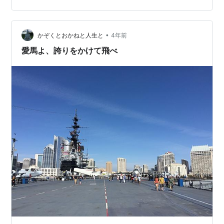
ります。 youtu.be さてさて、私もやっと映画館で鑑賞す
ることができました。ダークスターの機体には「スカン
クワークス」のロゴが入っており、ロッキード・マーチ
•
かぞくとおかねと人生と
4年前
ンの株主として…
愛馬よ、誇りをかけて飛べ