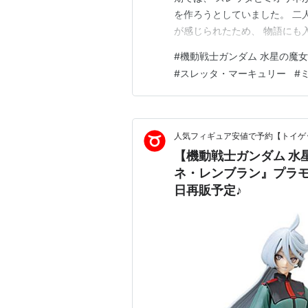
を作ろうとしていました。 二
が感じられたため、 物語にも
宙の対立、 シャディクの計画
#
機動戦士ガンダム 水星の魔女
ット・ゼロなど、 多くの問題
#
スレッタ・マーキュリー
#
広がりましたが、 主人公の目
人気フィギュア安値で予約【トイゲッ
【機動戦士ガンダム 水星の魔
ネ・レンブラン』プラモ
日再販予定♪