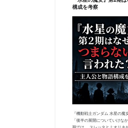
構成を考察
『機動戦士ガンダム 水星の魔
「後半の展開についていけなか
期では、 スレッタとミオリネ