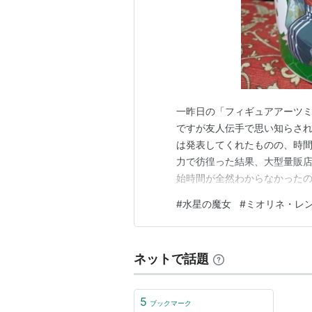
一昨日の「フィギュアアーツ
ですが友人伝手で思い知らされま
は発表してくれたものの、時
力で彷徨った結果、大型量販
始時間が全然わからなかった
したけど、開始直後の3分くら
#
水星の魔女
#
ミオリネ・レ
れるかまでは安心できませんで
ですが、こちらも争奪戦だった
ネットで話題
5
ブックマーク