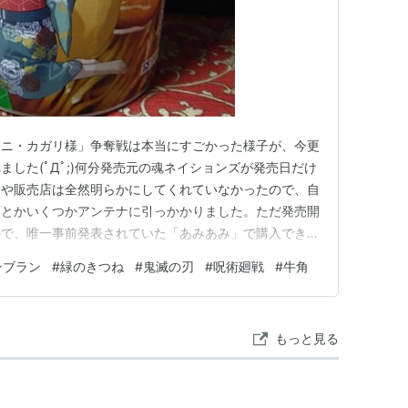
ミニ・カガリ様」争奪戦は本当にすごかった様子が、今更
した(ﾟДﾟ;)何分発売元の魂ネイションズが発売日だけ
間や販売店は全然明らかにしてくれていなかったので、自
店とかいくつかアンテナに引っかかりました。ただ発売開
ので、唯一事前発表されていた「あみあみ」で購入できま
いでもう「完売」になっていて、本当にレジを無事に通
ンブラン
#
緑のきつね
#
鬼滅の刃
#
呪術廻戦
#
牛角
した💦大型家電量販店も夕方からスタートだったみたい
ようで、涙をのんだ方…
もっと見る