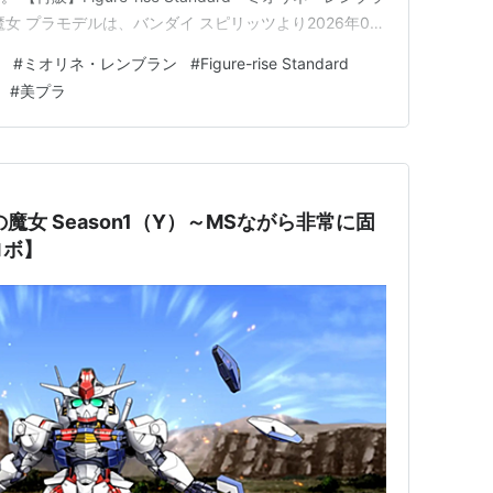
女 プラモデルは、バンダイ スピリッツより2026年07
Figure-rise Standard『スレッタ・マーキュリー』プ
#
ミオリネ・レンブラン
#
Figure-rise Standard
#
美プラ
魔女 Season1（Y）～MSながら非常に固
ロボ】