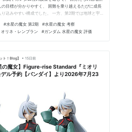
人の目標が分かりやすく、 困難を乗り越えるたびに成長
入り込みやすい構成でした。 一方、第2期では地球と宇
、ベネリットグループの総裁選、 プロスペラのクワイエ
#
水星の魔女 第2期
#
水星の魔女 考察
が同時に進みます。 扱うテーマが増えたことで 世界観は
ミオリネ・レンブラン
#
ガンダム 水星の魔女 評価
的や物…
•
ト！Blog】
15日前
女】Figure-rise Standard『ミオリ
デル予約【バンダイ】より2026年7月23