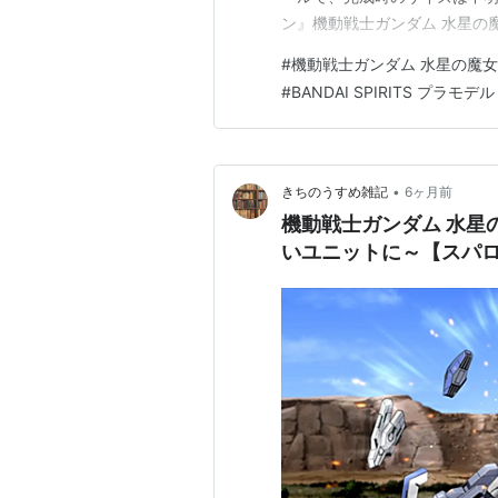
ン』機動戦士ガンダム 水星の魔
月発売の予定です♪ 【Amazon】
#
機動戦士ガンダム 水星の魔女
ラモデル【バンダイ】 …
#
BANDAI SPIRITS プラモデル
•
きちのうすめ雑記
6ヶ月前
機動戦士ガンダム 水星の
いユニットに～【スパ