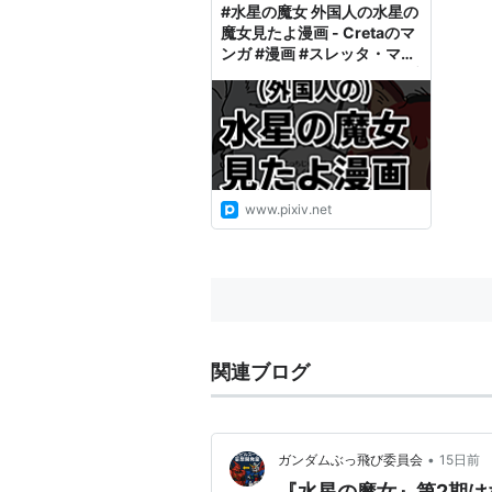
#水星の魔女 外国人の水星の
魔女見たよ漫画 - Cretaのマ
ンガ #漫画 #スレッタ・マー
キュリー #ミオリネ・レンブ
ラン - pixiv
www.pixiv.net
関連ブログ
•
ガンダムぶっ飛び委員会
15日前
『水星の魔女』第2期