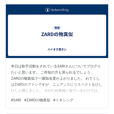
本日は歌手活動をされているSARIさんについてブログり
たいと思います。 ご存知の方も居られるでしょう、
ZARDの物真似で一躍知名度が上がりました。 わてくし
はZARDのファンですが、ニュアンスにリスペクトをひし
ひしと感じました。 そのため単純に似ているだけでは済
ませられない奥深さがあるのです。 YouTube動画の
#
SARI
#
ZARDの物真似
#
ミキシング
「Good-bye My Loneliness」はその代表格かと思いま
す。 特にサビの“そばにいて欲しいの”でひっくり返ると