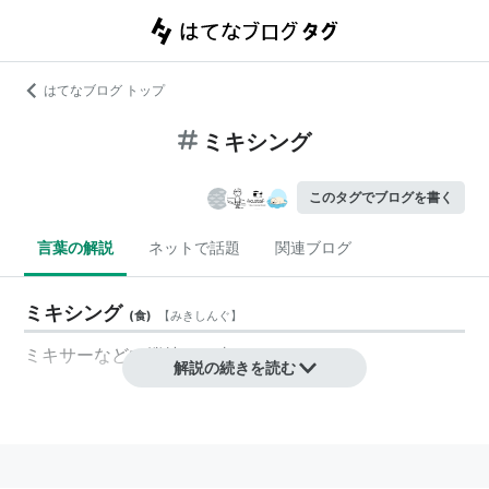
はてなブログ トップ
ミキシング
このタグでブログを書く
言葉の解説
ネットで話題
関連ブログ
ミキシング
(
食
)
【
みきしんぐ
】
ミキサーなどで撹拌する事
解説の続きを読む