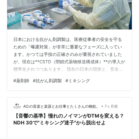
日本における抗がん剤調製は、医療従事者の安全を守る
ための「曝露対策」が非常に重要なフェーズに入ってい
ます。かつては手技の正確さのみが重視されていました
が、現在は**CSTD（閉鎖式薬物移送構成体）**の導入が
標準化されつつあります。 現在の日本の現状と、安全装
置の重要性についてまとめました。 1. なぜ「安全装置
#
薬剤師
#
抗がん剤調製
#
ミキシング
（CSTD）」が必要なのか 抗がん剤、特に細胞毒性抗が
ん薬は、がん細胞だけでなく正常な細胞にも影響を及ぼ
します。調製を行う薬剤師や看護師が、微量の薬液や揮
•
発したガスを吸入・接触し続けると、不妊、流産、発が
AO.の音楽と楽器とお仕事とたくさんの物欲。
7ヶ月前
ん性、臓器障害などの健康被害（職業性曝露）を引き起
【音響の基準】憧れのノイマンがDTMを変える？
こすリスクがあります。 従来の調…
NDH 30で"ミキシング迷子"から脱出せよ