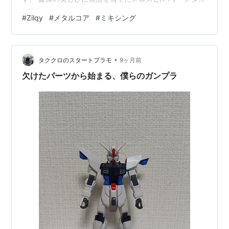
とは異なるジャンルです。 わてくしはTr.5「Realize」が
#
Zilqy
#
メタルコア
#
ミキシング
気に入りました。 Vo.のメロディーラインがキャッチーで
あり疾走感もそれなりにあるからです。 実のところ、曲
に関してこれ以上の印象があまりないのが本音です(^^;
•
実際、LOVEBITESファンのごく一部ではありますが、微
タククロのスタートプラモ
9ヶ月前
妙との声も聞こえ…
欠けたパーツから始まる、僕らのガンプラ