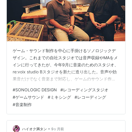
ゲーム・サウンド制作を中心に手掛けるソノロジックデ
ザイン。これまでの自社スタジオでは音声収録やMAをメ
インに行ってきたが、今年9月に音楽のためのスタジオ、
re:voix studio Bスタジオを新たに造り出した。音声や効
果音だけでなく音楽まで対応し、ゲームのサウンド作り
をワンストップで対応できるようになったソノロジック
#
SONOLOGIC DESIGN
#
レコーディングスタジオ
デザインについて、代表の牛島正人（写真左）と、スタ
#
ゲームサウンド
#
ミキシング
#
レコーディング
ジオ設計に協力したオンズ井上聡（同右）に話を聞く。
#
音楽制作
Photo：Tetsuya Yamakawa 慣習にとらわれない収録 ソ
ノロジックデザインは2021年に設立されたサウンド・デ
ザイン会社だ。ゲームをはじめ、映像作品やイベント、
…
•
ハイオク満タン
9ヶ月前