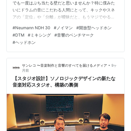
でも一度はぶち当たる壁だと思いませんか？特に僕みた
いにドラムの音にこだわる人間にとって、キックやスネ
アの「定位」や「分離」が曖昧だと、もうマジでやる気
が削がれます。 この「理想と現実のギャップ」。これ、
#
Neumann NDH 30
#
ノイマン
#
開放型ヘッドホン
マジで悩ましいですよね。僕だけじゃないはずだ。 そん
#
DTM
#
ミキシング
#
音響のベンチマーク
な中で、僕らが長年「音の基準」として憧れてきたブラ
#
ヘッドホン
ンドが、本気でそのギャップを埋めに来たのが、
Neumann（ノイマン）の開放型ヘッドホン NDH 30かも
しれません。 憧れのノイマンが「ヘッドホン」を出す、
•
サンレコ 〜音楽制作と音響のすべてを届けるメディア
9ヶ
その意味 Neumannといえば、…
月前
【スタジオ設計】ソノロジックデザインの新たな
音楽対応スタジオ、構築の裏側