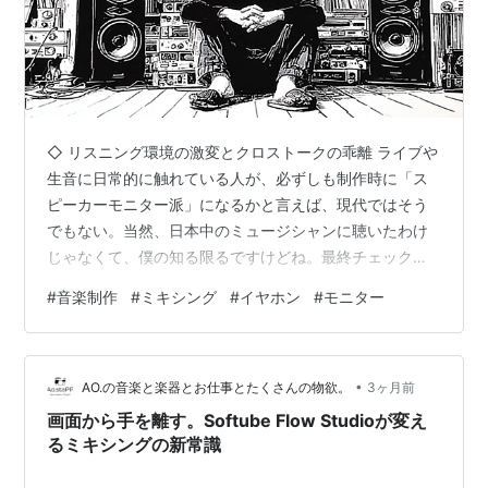
◇ リスニング環境の激変とクロストークの乖離 ライブや
生音に日常的に触れている人が、必ずしも制作時に「ス
ピーカーモニター派」になるかと言えば、現代ではそう
でもない。当然、日本中のミュージシャンに聴いたわけ
じゃなくて、僕の知る限るですけどね。最終チェックは
もちろん、普段の音楽視聴でさえ、大半の知人や友人が
#
音楽制作
#
ミキシング
#
イヤホン
#
モニター
イヤホンやヘッドホンを選択してる。 もちろん、ベース
の量感やキックの沈み込みを正確に把握するために、物
理的なモニタースピーカーが必要だし、僕も使ってま
•
す。だけど、スピーカーの「クロストーク」を前提とし
AO.の音楽と楽器とお仕事とたくさんの物欲。
3ヶ月前
たミックスバランスは、現代の密閉された耳元の再生環
画面から手を離す。Softube Flow Studioが変え
境にはマッチしなくなってますよね。 スピーカー…
るミキシングの新常識