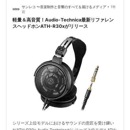
ころ辺りは絶妙です。 オリジナルは坂井さんの声質がか
•
サンレコ 〜音楽制作と音響のすべてを届けるメディア
1年
なりハスキーにミキシングされていますが、SARIさんの
前
音源は中期ZARDを思わせるワーミーに仕上げられてる
軽量＆高音質！Audio-Technica最新リファレン
の…
スヘッドホンATH-R30xがリリース
シリーズ上位モデルにおけるサウンドの意匠を受け継い
だATH-R30x Audio-Technicaがシリーズ上位モデルATH-