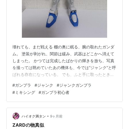
壊れても、まだ戦える 棚の奥に眠る、腕の取れたガンダ
ム。 塗装が剥がれ、関節は緩み、武器はどこかへ消えて
しまった。 かつては完成したばかりの輝きを放ち、写真
を撮っては眺めていたあの機体も、今では“ジャンク”と呼
ばれる存在になっている。 でも、ふと手に取ったとき、
思い出すんだ。 組み立てた日のワクワク。 塗装に失敗し
#
ガンプラ
#
ジャンク
#
ジャンクガンプラ
て、何度もやり直した夜。 完成した瞬間の、あの小さな
#
ミキシング
#
ガンプラ初心者
達成感。 壊れたガンプラには、確かに“傷”がある。 でも
その傷は、過去の自分が残した軌跡でもある。 そして
今、その軌跡をもう一度なぞりながら、 新しい命を吹き
込むことができる。 今回のブログでは、ジャンク品や破
•
ハイオク満タン
9ヶ月前
損したガンプラを修復す…
ZARDの物真似