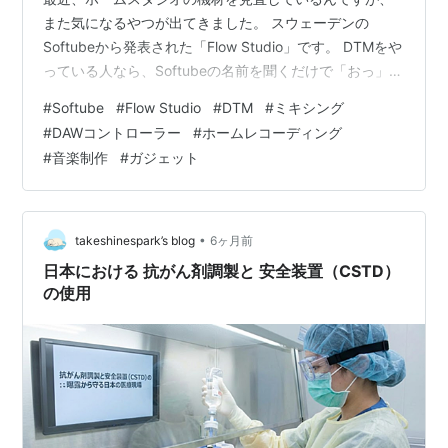
また気になるやつが出てきました。 スウェーデンの
Softubeから発表された「Flow Studio」です。 DTMをや
っている人なら、Softubeの名前を聞くだけで「おっ」と
なるはず。 Marshallのアンプシミュレーターや、SSL公
#
Softube
#
Flow Studio
#
DTM
#
ミキシング
式のプラグインを手掛ける、あの変態的（褒め言葉）な
#
DAWコントローラー
#
ホームレコーディング
こだわりを持つメーカーですね。 今回のFlow Studioは、
#
音楽制作
#
ガジェット
単なるMIDIコントローラーじゃないんです。 ハードウェ
アとソフトウェアが、これまでにない次元で「合体」し
ている。 そんな予感を感じさせる…
•
takeshinespark’s blog
6ヶ月前
日本における 抗がん剤調製と 安全装置（CSTD）
の使用