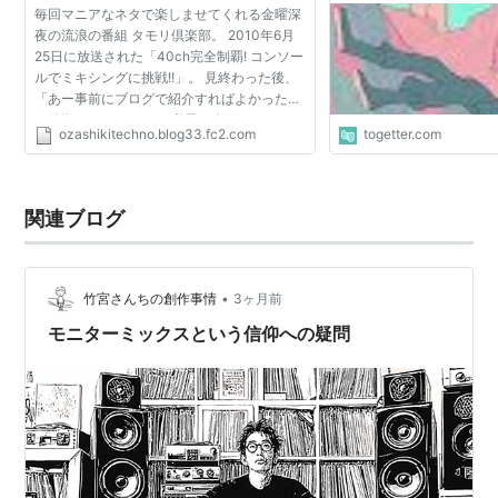
毎回マニアなネタで楽しませてくれる金曜深
夜の流浪の番組 タモリ倶楽部。 2010年6月
25日に放送された「40ch完全制覇! コンソー
ルでミキシングに挑戦!!」。 見終わった後、
「あー事前にブログで紹介すればよかった」
と後悔するほどDTMer必見の企画ネタだった
ozashikitechno.blog33.fc2.com
togetter.com
わけですが、タモリ倶楽部を事前にチェック
しているわけでもな...
関連ブログ
•
竹宮さんちの創作事情
3ヶ月前
モニターミックスという信仰への疑問