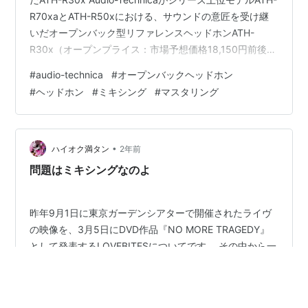
R70xaとATH-R50xにおける、サウンドの意匠を受け継
いだオープンバック型リファレンスヘッドホンATH-
R30x（オープンプライス：市場予想価格18,150円前後）
を3月28日（金）にリリースする。 クリアな音場を実現
#
audio-technica
#
オープンバックヘッドホン
するオープンバック設計とドライバー ATH-R30xは、15
#
ヘッドホン
#
ミキシング
#
マスタリング
～25,000Hzまでの周波数帯域をカバーする、ミキシング
／マスタリングや制作に適したリファレンスヘッドホ
ン。オープンバック設計により、ドライバーの再生音を
直接耳に届けることができ、共振がほ…
•
ハイオク満タン
2年前
問題はミキシングなのよ