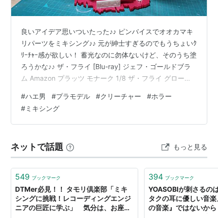
良いアイデア思いついたった♪♪ ピンバイスでオオカマキ
リパーツをミキシング♪♪ 元が紳士すぎるのでもうちょいｸ
ﾘｰﾁｬｰ感が欲しい！ 蓄光なのに勿体ないけど、そのうち塗
ろうかな♪♪ ザ・フライ [Blu-ray] ジェフ・ゴールドブラ
ム Amazon プラッツ モナーク 1/8 ザ・フライ グロー・
イン・ザ・ダーク仕様 プラモデル MON451 プラッツ
#
ハエ男
#
プラモデル
#
クリーチャー
#
ホラー
(PLATZ) Amazon フジミ模型 自由研究シリーズNo.23
#
ミキシング
EX-2 いきもの編 オオカマキリ （クリアーグリーン） 自
由研究-23 EX-2 フジミ模型(FUJIMI) Amazon
ネットで話題
もっと見る
549
394
ブックマーク
ブックマーク
DTMer必見！！ タモリ倶楽部「ミキ
YOASOBIが刺さるの
シングに挑戦！レコーディングエンジ
タクの耳に優しい音楽
ニアの巨匠に学ぶ」 気分は、お座敷
の音楽』ではないから
テクノ日和
のミキシング」「懐か