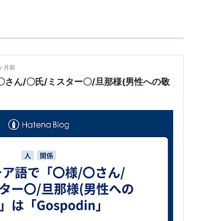
ヶ月前
〇さん/〇氏/ミスター〇/旦那様(男性への敬
いたが4で全国区に
たがミスターはファラン使いの希望として活躍
全国にミスターカーで遠征
0キロオーバーどころか160キロ以上で駆け抜けた
んねるではコテハンで常連だったりする