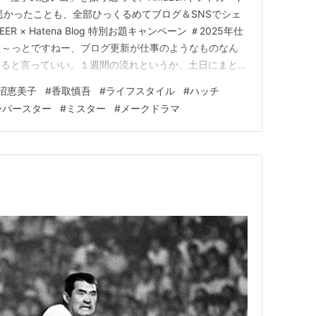
悪かったことも、全部ひっくるめてブログ＆SNSでシェ
ER × Hatena Blog 特別お題キャンペーン ＃2025年仕
 え～っとですねー、ブログ更新が仕事のようなものなん
てると言っていい。１週間の流れというか、土日にまとめ
約投稿、そして、だいたい、週の早いうち、月曜とか火曜
沼恵美子
#
香取慎吾
#
ライフスタイル
#
ハッチ
これ書いてみたい！」と思いつく。１回で仕上げられなく
ーパースター
#
ミスター
#
メークドラマ