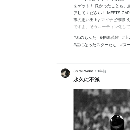
をゲット！ 良かったことも、
アしてください！ MEETS CARE
事の思い出 by マイナビ転職
ですよ、そうルーティン化し
て５～６記事を打ち込んで予
#
みのもんた
#
長嶋茂雄
#
上
とかの朝の時間帯に「あっ、
#
星になったスターたち
#
ス
て、２～３…
•
Spiral-World
1年前
永久に不滅