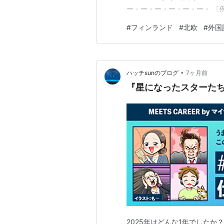
ー・ー・ー・ー・ー・ー・ 〔例
ー・ー・ー・ー・ー・ー・ー・
#
フィンランド
#
北欧
#
外国
ー・ー・ー・ー・ー・ー・ー・
ある方は、前後の記事や…
•
ハッチsunのブログ
7ヶ月前
『星になったスターたち
2025年はどんな1年でしたか