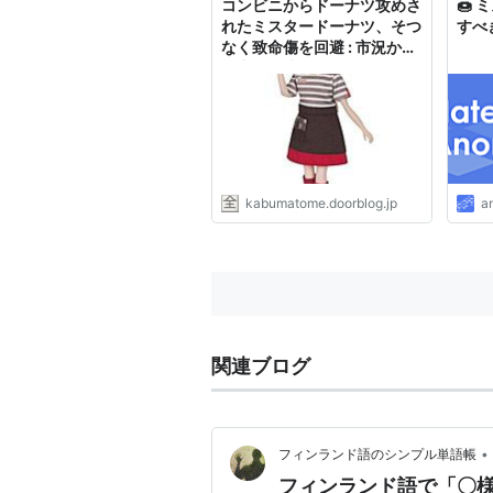
コンビニからドーナツ攻めさ
🍩
れたミスタードーナツ、そつ
すべ
なく致命傷を回避 : 市況かぶ
全力２階建
kabumatome.doorblog.jp
a
関連ブログ
•
フィンランド語のシンプル単語帳
フィンランド語で「〇様