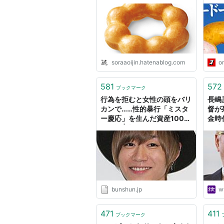
soraaoijin.hatenablog.com
o
581
572
ブックマーク
行為を拒むと女性の頭をバリ
長嶋
カンで……性的暴行「ミスタ
督が
ー慶応」を生んだ資産100億
金時
円一族 | 文春オンライン
野球
bunshun.jp
w
471
411
ブックマーク