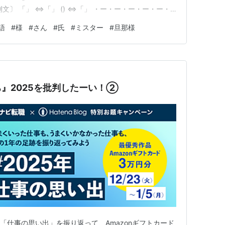
文〕 「」 ⇔「」 () ⇔「」 ・ー・ー・ー・ー・ー・
ー・ー・ー・ 〔関連単語〕 ・ー・ー・ー・ー・ー・
語
#
様
#
さん
#
氏
#
ミスター
#
旦那様
ー・ー・ー・ まだまだフィンランド語を覚える余裕の
』2025を批判したーい！②
？「仕事の思い出」を振り返って、Amazonギフトカード