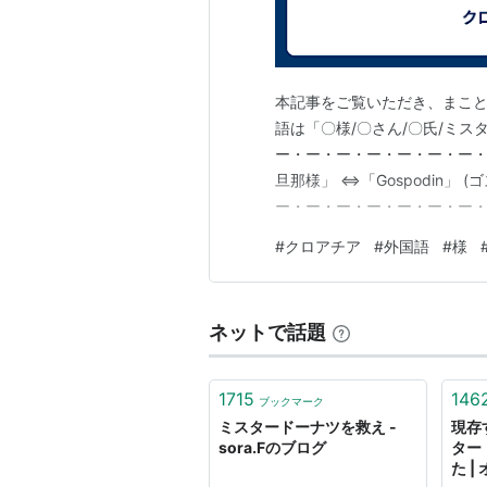
本記事をご覧いただき、まこと
語は「〇様/〇さん/〇氏/ミス
ー・ー・ー・ー・ー・ー・ー・ー
旦那様」 ⇔「Gospodin」 (
ー・ー・ー・ー・ー・ー・ー・
です。」 ⇔「To je gospodin
#
クロアチア
#
外国語
#
様
モ.) ⇔「That's Mr. Akeuraji 
ネットで話題
1715
146
ブックマーク
ミスタードーナツを救え -
現存
sora.Fのブログ
ター
た |