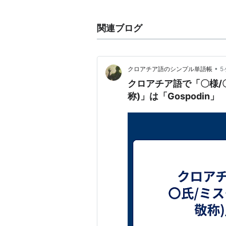
リスト::曲タイトル
関連ブログ
ミスター
(
ゲーム
)
【
みすたー
】
鉄拳５有名プレイヤー
•
クロアチア語のシンプル単語帳
5
「ミスター」（ファラン）
クロアチア語で「〇様/
3やTAGでも小平を中心に活躍して
称)」は「Gospodin」
次々と減っていくファラン使いだっ
鉄拳大好きなミスターは闘劇予選で
見かけによらずスピード狂なのか10
現在も現役であり巨大掲示板2ちゃ