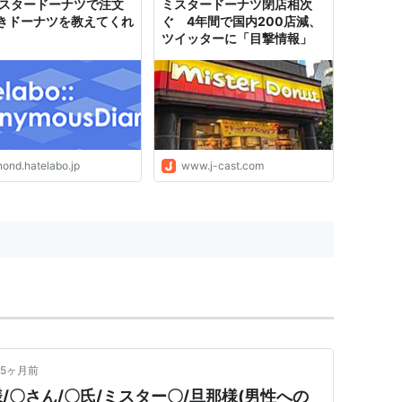
 ミスタードーナツで注文
ミスタードーナツ閉店相次
きドーナツを教えてくれ
ぐ 4年間で国内200店減、
ツイッターに「目撃情報」
nond.hatelabo.jp
www.j-cast.com
5ヶ月前
/〇さん/〇氏/ミスター〇/旦那様(男性への