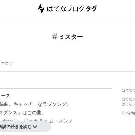
ミスター
連ブログ
はてな
リリース
はてな
n」収録曲。キャッチーなラブソング。
はてな
ップダンス」はこの曲。
Copyrig
music:ハン・ジェホ & キム・スンス
解説の続きを読む