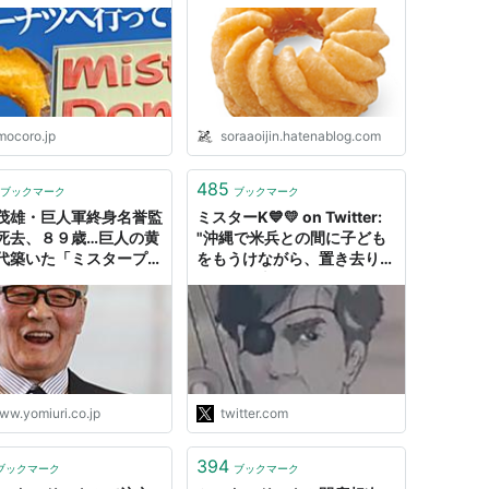
mocoro.jp
soraaoijin.hatenablog.com
485
ブックマーク
ブックマーク
茂雄・巨人軍終身名誉監
ミスターK💙💛 on Twitter:
死去、８９歳…巨人の黄
"沖縄で米兵との間に子ども
代築いた「ミスタープロ
をもうけながら、置き去りに
」
された日本人女性たちの為
に、養育費を請求する活動を
していた米国人弁護士がいた
ことにまず驚いた。そしてそ
れが28年間で800件。男ら
は本国に帰って安心してただ
ろうが、弁護士は養育費を強
ww.yomiuri.co.jp
twitter.com
制的に徴収する米国の制度を
使って養育費を勝ち取った。
394
https://t.co/SvuDf67aYT"
ブックマーク
ブックマーク