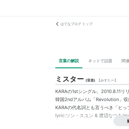
はてなブログ トップ
言葉の解説
ネットで話題
関
ミスター
(
音楽
)
【
みすたー
】
KARAの1stシングル。2010.8.11
韓国2ndアルバム「Revolutio
KARAの代名詞とも言うべき「ヒ
lyric:ソン・スユン & 渡辺なつみ/
2010-08-11