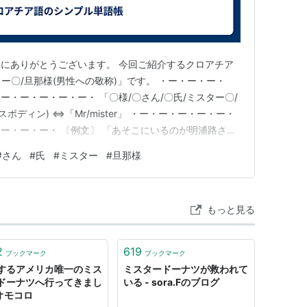
にありがとうございます。 今回ご紹介するクロアチア
ター〇/旦那様(男性への敬称)」です。 ・ー・ー・ー・
・ー・ー・ー・ー・ 「〇様/〇さん/〇氏/ミスター〇/
ゴスポディン) ⇔「Mr/mister」 ・ー・ー・ー・ー・ー・
ー・ー・ー・ 〔例文〕 「あそこにいるのが明浦路さん
 Akeuraji tamo.」 (ト ィエ ゴスポディン あけうらじ タ
#
さん
#
氏
#
ミスター
#
旦那様
ove…
もっと見る
2
619
ブックマーク
ブックマーク
するアメリカ唯一のミス
ミスタードーナツが救われて
ドーナツへ行ってきまし
いる - sora.Fのブログ
 オモコロ