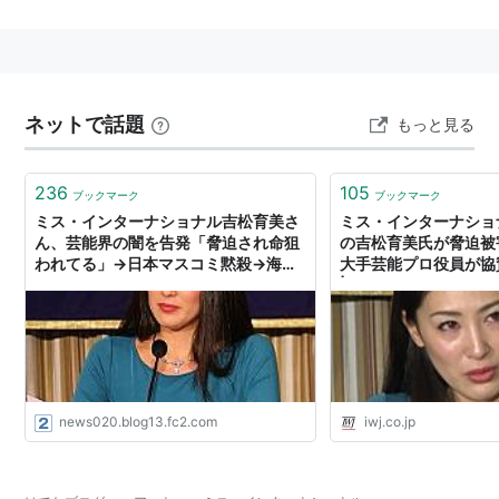
表選出大会
日本代表
ネットで話題
もっと見る
1位：白田久子
2位：中村果生莉
3位：田所麻里
236
105
ブックマーク
ブックマーク
ミス・インターナショナル吉松育美さ
ミス・インターナショナ
4位：長友なつみ
ん、芸能界の闇を告発「脅迫され命狙
の吉松育美氏が脅迫被
5位：小川祐里奈
われてる」→日本マスコミ黙殺→海外
大手芸能プロ役員が協
では続々報道される
| IWJ Independent W
主な審査員
つんく♂（シャ乱Q）
パンツェッタ・ジローラモ
news020.blog13.fc2.com
iwj.co.jp
2010 ミス・インターナショナル／ミス・WEBジェニッ
ク 投票サイト