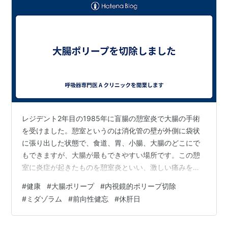
レジデント2年目の1985年に盲腸の憩室炎で大腸の手術
を受けました。憩室というのは消化管の壁が外側に袋状
に張り出した状態で、食道、胃、小腸、大腸のどこにで
もできますが、大腸が最もできやすい場所です。この憩
室に炎症が起きたものを憩室炎といい、激しい痛みを伴
います。1個だけでなく、複数できることが多く、2006
#
健康
#
大腸ポリープ
#
内視鏡的ポリープ切除
年にも日帰り旅行先で憩室炎を起こして、1泊入院旅行に
#
ミダゾラム
#
前向性健忘
#
休肝日
なってしまったことがありました。 憩室とは逆に腸の中
に飛び出す隆起性の病変がポリープです。以前からK総合