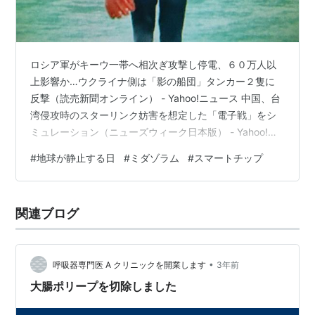
ロシア軍がキーウ一帯へ相次ぎ攻撃し停電、６０万人以
上影響か…ウクライナ側は「影の船団」タンカー２隻に
反撃（読売新聞オンライン） - Yahoo!ニュース 中国、台
湾侵攻時のスターリンク妨害を想定した「電子戦」をシ
ミュレーション（ニューズウィーク日本版） - Yahoo!ニ
ュース 【独自】防空ミサイル輸出検討へ 政府、フィリピ
#
地球が静止する日
#
ミダゾラム
#
スマートチップ
ンと非公式協議（共同通信） - Yahoo!ニュース
https://x.com/wakenminds/status/199481637353787
0053 真実の発見、、古代? 岸田 武雄➡岸田 文雄の弟 株
関連ブログ
式会社フィールジャパン with K インドネシア人 外国人労
働…
•
呼吸器専門医 A クリニックを開業します
3年前
大腸ポリープを切除しました