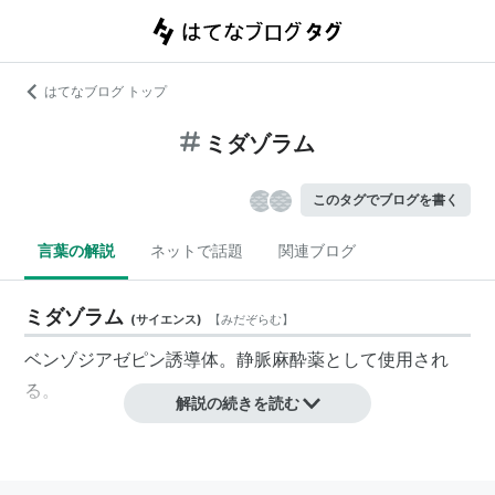
はてなブログ トップ
ミダゾラム
このタグでブログを書く
言葉の解説
ネットで話題
関連ブログ
ミダゾラム
(
サイエンス
)
【
みだぞらむ
】
ベンゾジアゼピン誘導体。静脈麻酔薬として使用され
る。
解説の続きを読む