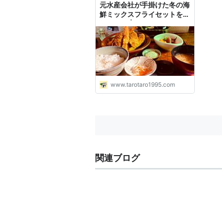
元水産会社が手掛けた冬の海
鮮ミックスフライセットを堪
能 - Taro | 投資・グルメ・子
育て・旅行・ブログ収益化
www.tarotaro1995.com
関連ブログ