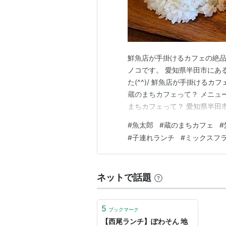
鮮魚店が手掛けるカフェの絶品
ノコです。 愛知県半田市にあ
た(^^)/ 鮮魚店が手掛ける
蔵のまちカフェって？ メニュー
まちカフェって？ 愛知県半田
で人気の魚太郎がプロデュー
#
魚太郎
#
蔵のまちカフェ
#
海鮮を使ったランチが楽しめま
#
子連れランチ
#
ミックスフ
ていますが、カフェ的なメニュ
ネットで話題
5
ブックマーク
【西尾ランチ】ぽわそん 地