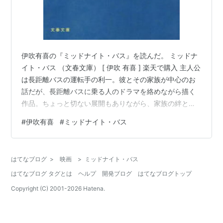
伊吹有喜の『ミッドナイト・バス』を読んだ。 ミッドナ
イト・バス （文春文庫） [ 伊吹 有喜 ] 楽天で購入 主人公
は長距離バスの運転手の利一。彼とその家族が中心のお
話だが、長距離バスに乗る人のドラマを絡めながら描く
作品。ちょっと切ない展開もありながら、家族の絆と新
たな出発を描く作品で、読後感はとってもあったかい。
#
伊吹有喜
#
ミッドナイト・バス
読んでよかったなぁと思える作品だ。
はてなブログ
>
映画
>
ミッドナイト・バス
はてなブログ タグとは
ヘルプ
開発ブログ
はてなブログトップ
Copyright (C) 2001-
2026
Hatena.