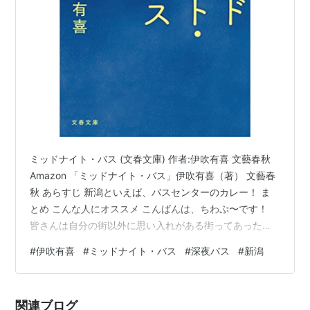
ミッドナイト・バス (文春文庫) 作者:伊吹有喜 文藝春秋
Amazon 「ミッドナイト・バス」伊吹有喜（著） 文藝春
秋 あらすじ 新潟といえば、バスセンターのカレー！ ま
とめ こんな人にオススメ こんばんは、ちわぷ〜です！
皆さんは自分の街以外に思い入れがある街ってあったり
しますか？ 本日は私が度々仕事で訪れ、思い入れがある
#
伊吹有喜
#
ミッドナイト・バス
#
深夜バス
#
新潟
新潟の街を舞台にした感動作をご紹介いたします☆ 「ミ
ッドナイト・バス」伊吹有喜（著） 文藝春秋 あらすじ
新潟ー東京間を結ぶ深夜バスの運転士、利一。 バツイチ
関連ブログ
の利一は、離婚後に故郷の新潟に戻り運転士に転職し