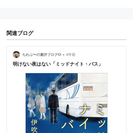
リスト::日本の映画::題名::ま行
関連ブログ
•
ちわぷ〜の書評ブログ🐶
4年前
明けない夜はない「ミッドナイト・バス」