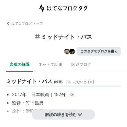
はてなブログ トップ
ミッドナイト・バス
このタグでブログを書く
言葉の解説
ネットで話題
関連ブログ
ミッドナイト・バス
(
映画
)
【
みっどないとばす
】
2017年｜
日本映画
｜157分｜G
監督：
竹下昌男
原作：
伊吹有喜
解説の続きを読む
脚本：
加藤正人