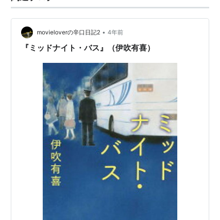
た。 子供たちも成人し、東京には若い恋人がいる。 ある
晩、バスに乗…
•
movieloverの辛口日記2
4年前
『ミッドナイト・バス』（伊吹有喜）