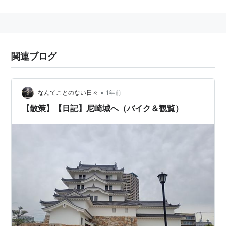
デオ
”と“
ミドリ電化
”が合併し、それぞれの店舗名は存続
するが、会社の新社名は〝
エディオンWEST
〟へ変更し
た。
2010年10月1日、「
エディオン
」・「
エディオン
関連ブログ
EAST
」・「
エディオンWEST
」が合併により統合され
たが〝
ミドリ電化
〟は店舗ブランドとして残った。
〝
ミドリ電化
〟から〝
ミドリ
〟に店舗ブランドが変更さ
•
なんてことのない日々
1年前
れた。
【散策】【日記】尼崎城へ（バイク＆観覧）
関連キーワード
デオデオ
エディオンEAST
エディオンWEST