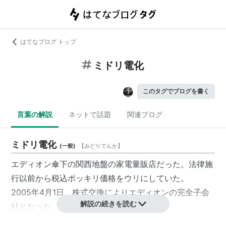
はてなブログ トップ
ミドリ電化
このタグでブログを書く
言葉の解説
ネットで話題
関連ブログ
ミドリ電化
(
一般
)
【
みどりでんか
】
エディオン
傘下の関西地盤の家電量販店だった。法律施
行以前から税込ポッキリ価格をウリにしていた。
2005年4月1日、株式交換により
エディオン
の
完全子会
解説の続きを読む
社
となった。
2009年10月1日、
エディオン
傘下の会社としての“
デオ