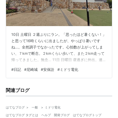
10日 土曜日 ２週ぶりにラン。「思ったほど暑くない！」
と思って16時くらいに出ましたが、やっぱり暑いです
ね…。全然調子でなかったです。心拍数が上がってしま
い、７kmで断念。２kmくらい歩いて、また２km走って
帰ってきました。無念… 11日 日曜日 昼過ぎに外出。連休
にやろうと思ってた、自転車で尼崎城へ行き、観覧しよ
#
日記
#
尼崎城
#
安保詮
#
ミドリ電化
うと。自宅から尼崎城までGoogle先生調べで14km程
度。途中まで、ランで使うこともある河川敷。ふうふ
う…。向かい風がすごかったですね。51分予測→45分。
関連ブログ
14時過ぎに到着。 北側の一画より。阪神電車に乗ってる
と尼崎駅から見えるんですよね。車中から見るより新し
い。 とりあえず近所…
はてなブログ
>
一般
>
ミドリ電化
はてなブログ タグとは
ヘルプ
開発ブログ
はてなブログトップ