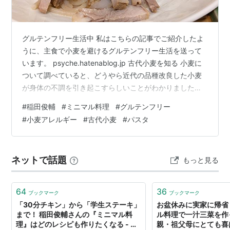
グルテンフリー生活中 私はこちらの記事でご紹介したよ
うに、主食で小麦を避けるグルテンフリー生活を送って
います。 psyche.hatenablog.jp 古代小麦を知る 小麦に
ついて調べていると、どうやら近代の品種改良した小麦
が身体の不調を引き起こすらしいことがわかりました。
↓ （vol.169 グルテンアレルギーになりにくい！？古代
#
稲田俊輔
#
ミニマル料理
#
グルテンフリー
小麦の良さを知ろう | Villa Lodola(ヴィラロドラ) | 株式
#
小麦アレルギー
#
古代小麦
#
パスタ
会社ミルボン） こちらの記事を読んで、品種改良される
前の古代小麦なら食べても体調が悪くならないかもしれ
ない！ということで夫が古代小麦のパスタを買ってきて
ネットで話題
もっと見る
くれました👏 ALCE NERO(ア…
64
36
ブックマーク
ブックマーク
「30分チキン」から「学生ステーキ」
お盆休みに実家に帰省
まで！ 稲田俊輔さんの『ミニマル料
ル料理で一汁三菜を作
理』はどのレシピも作りたくなる - 週
親・祖父母にとても喜