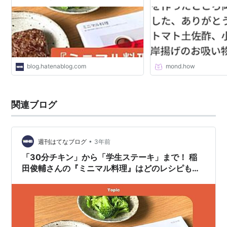
刊はてなブログ
りがとうございます。
ト土佐酢、小松菜ご飯
魚河岸揚げのお吸い物
いう私の中の定番メニ
いものを選びました。
ト土佐酢を非常に喜ん
的でした。祖母は醤油
blog.hatenablog.com
mond.how
したメニューが好きな
さんのレシピのナスの
きを初めて作って食べ
理そのものだと感じま
関連ブログ
く生の玉ねぎに酢をか
•
週刊はてなブログ
3年前
「30分チキン」から「学生ステーキ」まで！ 稲
田俊輔さんの『ミニマル料理』はどのレシピも作
りたくなる