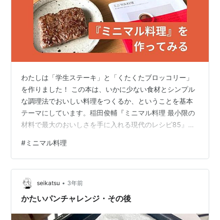
わたしは「学生ステーキ」と「くたくたブロッコリー」
を作りました！ この本は、いかに少ない食材とシンプル
な調理法でおいしい料理をつくるか、ということを基本
テーマにしています。稲田俊輔『ミニマル料理 最小限の
材料で最大のおいしさを手に入れる現代のレシピ85』
（柴田書店） 2023年2月に発売された、料理人・飲食店
#
ミニマル料理
プロデューサーの稲田俊輔さんによる料理書『ミニマル
料理』。「最小限の要素で最大のおいしさを手に入れ
る」ための「ミニマル料理」のレシピだけでなく、稲田
•
俊輔さんによる読みごたえのある前書きや、ユーモラス
seikatsu
3年前
な語り口の説明文も魅力的な料理本です。はてなブログ
かたいパンチャレンジ・その後
には、そんな本書のレシピを使って料理したと…