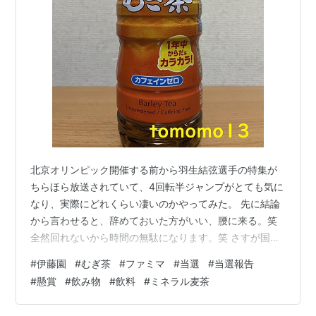
北京オリンピック開催する前から羽生結弦選手の特集が
ちらほら放送されていて、4回転半ジャンプがとても気に
なり、実際にどれくらい凄いのかやってみた。 先に結論
から言わせると、辞めておいた方がいい、腰に来る。笑
全然回れないから時間の無駄になります。笑 さすが国民
栄誉賞を受賞しただけあるなと感心しました。 当選品 伊
#
伊藤園
#
むぎ茶
#
ファミマ
#
当選
#
当選報告
藤園『健康ミネラルむぎ茶』です。 また当選したので報
#
懸賞
#
飲み物
#
飲料
#
ミネラル麦茶
告。 むぎ茶って冬も普通に置いてあって不思議な感覚。
夏の飲み物だと勝手に思っていた。 夏しかCMやってな