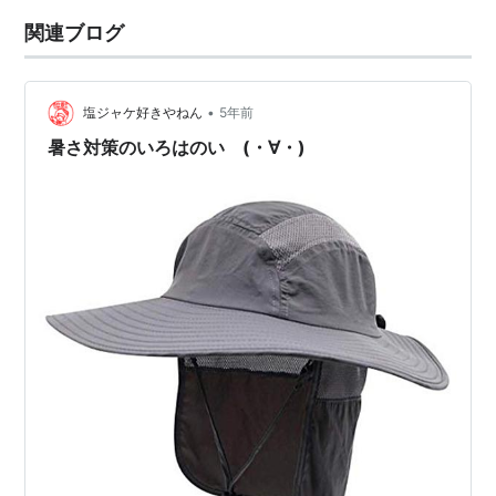
いし。 コンビニ限定ボトルで670ml入っていて、実は重
関連ブログ
い。笑 リンク 『健康ミネラルむぎ茶』は無香料・無着
色、カフェインゼロの飲…
•
塩ジャケ好きやねん
5年前
暑さ対策のいろはのい (・∀・)