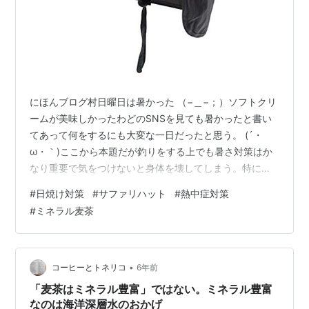
にほんブログ村日曜日は暑かった （−＿−；）ソフトクリ
ームが美味しかったわどのSNSを見ても暑かったと書い
てあって何をするにも大変な一日だったと思う。 (´・
ω・｀)ここから本題だが釣りをする上でも暑さ対策はか
なり重要で気をつけないと身体を壊してしまう。特にコ
ロナ禍で新しい趣味として釣りを始める人が増えたので
#
日焼け対策
#
サファリハット
#
熱中症対策
そういう人は暑さ対策に気をつけて欲しい。そうでない
#
ミネラル麦茶
と熱中症になり最悪命を落とすことになりかねない。塩
ジャケの人は水分補給と日焼け対策に気をつけている。
水分補給にはミネラル麦茶 (・∀・)伊藤園 健康ミネラル
むぎ茶 650ml×24本健康ミネラルむぎ茶Amazonスポー
•
コーヒーとトネリコ
6年前
ツドリンクでもいいのだ…
「麦茶はミネラル豊富」ではない。ミネラル豊富
なのは海洋深層水のおかげ