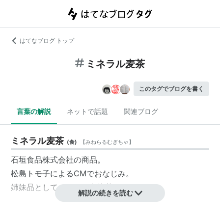
はてなブログ トップ
ミネラル麦茶
このタグでブログを書く
言葉の解説
ネットで話題
関連ブログ
ミネラル麦茶
(
食
)
【
みねらるむぎちゃ
】
石垣食品株式会社
の商品。
松島トモ子によるCMでおなじみ。
姉妹品としてミネラル烏龍茶もあり。
解説の続きを読む