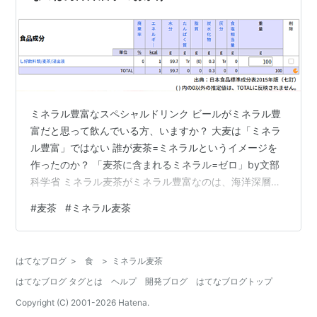
ミネラル豊富なスペシャルドリンク ビールがミネラル豊
富だと思って飲んでいる方、いますか？ 大麦は「ミネラ
ル豊富」ではない 誰が麦茶=ミネラルというイメージを
作ったのか？ 「麦茶に含まれるミネラル=ゼロ」by文部
科学省 ミネラル麦茶がミネラル豊富なのは、海洋深層水
を使っているから ミネラル豊富なスペシャルドリンク 発
#
麦茶
#
ミネラル麦茶
端は、陸上部に所属している長男だった。 長男の陸上部
では、夏季にスペシャルドリンクを作って部員が飲んで
いる。 スペシャルドリンクとは、以下を混ぜたもの。 水
はてなブログ
>
食
>
ミネラル麦茶
青汁 麦茶 クエン酸 あとなにか忘れた ちなみに全然おい
はてなブログ タグとは
ヘルプ
開発ブログ
はてなブログトップ
しくないらしい。おいしくないのに飲んでいる理由は、
指導の先生が怖いから…
Copyright (C) 2001-
2026
Hatena.