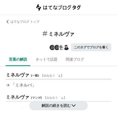
はてなブログ トップ
ミネルヴァ
このタグでブログを書く
言葉の解説
ネットで話題
関連ブログ
ミネルヴァ
(
一般
)
【
みねるう゛ぁ
】
→ 「
ミネルバ
」
ミネルヴァ
(
マンガ
)
【
みねるう゛ぁ
】
解説の続きを読む
マンガ『
神のみぞ知るセカイ
The World God Only
』のキャラクター