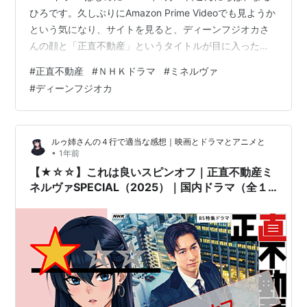
ひろです。久しぶりにAmazon Prime Videoでも見ようか
という気になり、サイトを見ると、ディーンフジオカさ
んの顔と「正直不動産」というタイトルが目に入った。
サイトの上から下まで全部見ていると、どれを見ようか
#
正直不動産
#
ＮＨＫドラマ
#
ミネルヴァ
なと選択するだけで時間を浪費してしまうので、目につ
#
ディーンフジオカ
いたこのドラマをサッと見ることにした。 感想 予想で
は、やり手不動産屋のディーンフジオカさんが、がっぽ
り儲けるコミカルな話だろうと気軽に再生ボタンを押し
ルゥ姉さんの４行で適当な感想｜映画とドラマとアニメと
た。ところが、武田鉄矢さんが演じる認知症老人が一人
•
1年前
暮ら…
【★☆☆】これは良いスピンオフ｜正直不動産ミ
ネルヴァSPECIAL（2025）｜国内ドラマ（全１
話） -ネタバレなし感想-