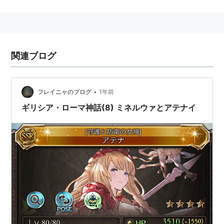
Knows
（
小学館
週刊少年サンデー
連載）
汐宮栞
の中の女神。
関連ブログ
•
フレイニャのブログ
1年前
ギリシア・ローマ神話(8) ミネルウァとアテナイ