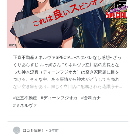
正直不動産ミネルヴァSPECIAL -ネタバレなし感想- ざっ
くりあらすじ ルゥ姉さん "ミネルヴァ立川店の店長とな
った神木涼真（ディーンフジオカ）は空き家問題に目を
つける。そんな中、ある事情から神木がどうしても売れ
ない空き家があり…同じく立川店に配属された花澤涼子
（倉科カナ）や雪野遥香（三上愛）ともに街の人々との
#
正直不動産
#
ディーンフジオカ
#
倉科カナ
交流が描かれる。"主人公である永瀬財地は登場しない
#
ミネルヴァ
が、ミネルヴァ絡みのいつものメンバーは登場するぞ。
ドラマシーズン２の続きの話だが、必ずしも観ている必
要はない構成になっている。 ４行で感想 ルゥ姉さん 本
編から良い感じに味変されたグッドなスピンオフだ。永
•
口コミ情報！
2年前