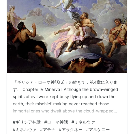
「ギリシア・ローマ神話(6)」の続きで，第4章に入りま
す。 Chapter IV Minerva I Although the brown-winged
spirits of evil were kept busy flying up and down the
earth, their mischief-making never reached those
immortal ones who dwelt above the cloud-wrapped
summit of Olympus. It was, therefore, a most unheard-
#
ギリシア神話
#
ローマ神話
#
ミネルウァ
of happening when t…
#
ミネルヴァ
#
アテナ
#
アラクネー
#
アルケニー