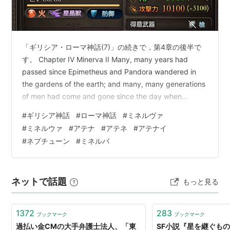
「ギリシア・ローマ神話(7)」の続きで，第4章の後半で
す。 Chapter IV Minerva II Many, many years had
passed since Epimetheus and Pandora wandered in
the gardens of the earth; and many, many generations
of men had come and gone since the day when
Deucalion and Pyrrha looked down from Mount
#
ギリシア神話
#
ローマ神話
#
ミネルヴァ
Parnassus upon an unpeopled land. Citi…
#
ミネルウァ
#
アテナ
#
アテネ
#
アテナイ
#
ネプチューン
#
ミネルバ
ネットで話題
もっと見る
1372
283
ブックマーク
ブックマーク
過払い金CMの大手弁護士法人、「東
SF小説『星を継ぐも