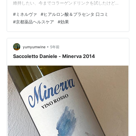
維持したい、今までコラーゲンドリンクを試したけど合
わずに諦めたあなたへ。 ⇒ ワンランク上の美容ドリンク
#
ミネルヴァ
#
ヒアルロン酸＆プラセンタ 口コミ
【ミネルヴァヒアルロン酸＆プラセンタ】 ミネルヴァ ヒ
#
京都薬品ヘルスケア
#
効果
アルロン酸＆プラセンタ口コミと評判 実際に使用した
方々の口コミ、効果などについて調べてみました。購入
を考えている方の参考になると良いですが・・・ 悪い口
コミ ・1ヶ月使用しましたが、期待していたほどの効果は
•
yumyumwine
5年前
感じられませんでした。 ・確かに…
Saccoletto Daniele - Minerva 2014