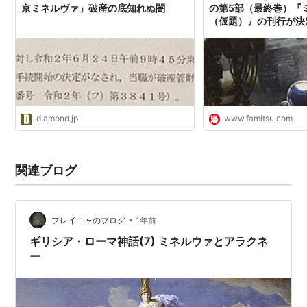
京ミネルヴァ」破産の底知れぬ闇
の第5部（最終巻）『
（仮題）』の刊行が決
がマルチバースの謎に挑
エンタメ最新情報のファ
diamond.jp
www.famitsu.com
関連ブログ
•
フレイニャのブログ
1年前
ギリシア・ローマ神話(7) ミネルウァとアラクネ
ー