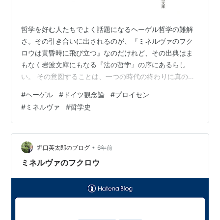
哲学を好む人たちでよく話題になるヘーゲル哲学の難解
さ。その引き合いに出されるのが、『ミネルヴァのフク
ロウは黄昏時に飛び立つ』なのだけれど、その出典はま
もなく岩波文庫にもなる『法の哲学』の序にあるらし
い。 その意図することは、一つの時代の終わりに真の哲
学（者）が到来する、ほどの意味と説明される。 ヘーゲ
#
ヘーゲル
#
ドイツ観念論
#
プロイセン
ルは『歴史哲学』や『哲学史』など大きな影響を与えた
#
ミネルヴァ
#
哲学史
講義を残している。とくに哲学史はその弁証法史観を自
在に生かした内容である。 つまり、ミネルヴァのフクロ
ウの主張は、綿密な事実に裏打ちされていると考えてい
いだろう。もちろん、ヘーゲルはそれを明確に主張した
•
堀口英太郎のブログ
6年前
わけでなく、一つの比喩として、こころに刻印を残…
ミネルヴァのフクロウ