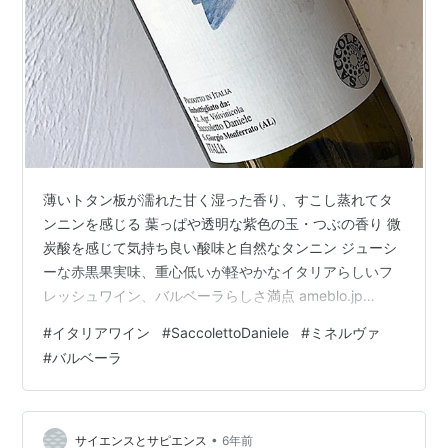
薄いトタン板が濡れた甘く湿った香り、すこし蒸れてタ
ンニンを感じる 葉っぱや透明な紫色の玉・つぶの香り 微
炭酸を感じて気持ち良い酸味と自然なタンニン ジューシ
ーな赤黒果実味、重心低いが軽やかなイタリアらしいフ
レッシュワイン、バルベーラらしさ満点 ameblo.jp
Saccoletto Daniele - Minerva 2014 サッコレット・ダニ
#
イタリアワイン
#
SaccolettoDaniele
#
ミネルヴァ
エーレ - ミネルヴァ 赤ワイン 2014年 ぶどう品種
#
バルベーラ
Barbera(バルベーラ) Italy > Piemonte インポーター エ
ヴィーノ
•
サイエンスとサピエンス
6年前