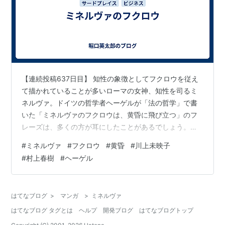
【連続投稿637日目】 知性の象徴としてフクロウを従え
て描かれていることが多いローマの女神、知性を司るミ
ネルヴァ。ドイツの哲学者ヘーゲルが「法の哲学」で書
いた「ミネルヴァのフクロウは、黄昏に飛び立つ」のフ
レーズは、多くの方が耳にしたことがあるでしょう。
ja.wikipedia.org この意味は、哲学は未来を予想すること
#
ミネルヴァ
#
フクロウ
#
黄昏
#
川上未映子
はできない。現在から過去の事象を概念化することだそ
#
村上春樹
#
ヘーゲル
うです。 転じて、人は未来を予測することなどできませ
ん。未来予測が当たる唯一の方法は、その未来を実現さ
せることだと様々な偉人が発言していますが、VUCA時代
はてなブログ
>
マンガ
>
ミネルヴァ
において、未来予測が困難であることは論を待ちませ
はてなブログ タグとは
ヘルプ
開発ブログ
はてなブログトップ
ん。 フクロウが朝では…