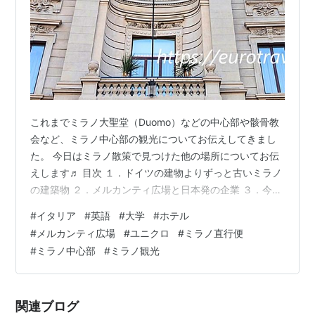
これまでミラノ大聖堂（Duomo）などの中心部や骸骨教
会など、ミラノ中心部の観光についてお伝えしてきまし
た。 今日はミラノ散策で見つけた他の場所についてお伝
えします♬ 目次 １．ドイツの建物よりずっと古いミラノ
の建築物 ２．メルカンティ広場と日本発の企業 ３．今日
のひとこと英語～メルカンティ広場と"bankrupt"という
#
イタリア
#
英語
#
大学
#
ホテル
英語の由来 １．ドイツの建物よりずっと古いミラノの建
#
メルカンティ広場
#
ユニクロ
#
ミラノ直行便
築物 ミラノを歩いていて気づいたのは、ドイツの都市と
#
ミラノ中心部
#
ミラノ観光
の違いです。 ドイツの都市はほとんど第二次世界大戦で
破壊されてしまいました。 ですから、建物の多くはイタ
リアほどの歴史をあまり感じさせないモダンなものが多
関連ブログ
いです（特に、旧東…