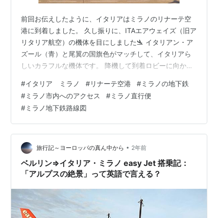
前回お伝えしたように、イタリアはミラノのリナーテ空
港に到着しました。 久し振りに、ITAエアウェイズ（旧ア
リタリア航空）の機体を目にしました🛬 イタリアン・ア
ズール（青）と尾翼の国旗色がマッチして、イタリアら
しいカラフルな機体です。 降機して到着ロビーに向かう
とすぐに、アルマーニの看板が目に入ってきました。 空
#
イタリア ミラノ
#
リナーテ空港
#
ミラノの地下鉄
港には、その国や地域の主要産業が大きく宣伝されてい
#
ミラノ市内へのアクセス
#
ミラノ直行便
ますが、さすがミラノはファッションの都ですね。 リン
#
ミラノ地下鉄路線図
ク というわけで、今回はミラノ・リナーテ空港から市内
へのアクセス方法について、お伝えします。 目次 １．ミ
ラノ・リナーテ空港（LIN）概要 ２．地下鉄駅（メトロ
M4）へ ３．今日のひと…
•
旅行記～ヨーロッパの真ん中から
2年前
ベルリン⇒イタリア・ミラノ easy Jet 搭乗記：
「アルプスの絶景」って英語で言える？