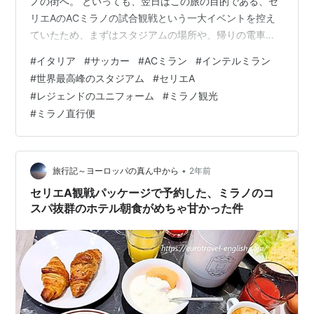
ノの街へ。 といっても、翌日はこの旅の目的である、セ
リエAのACミラノの試合観戦という一大イベントを控え
ていたため、まずはスタジアムの場所や、帰りの電車は
終電に間に合うかなど、電車の運行状況もチェックする
#
イタリア
#
サッカー
#
ACミラン
#
インテルミラン
ことに。 というわけで、今日はイタリア最大のスタジア
#
世界最高峰のスタジアム
#
セリエA
ムでもあり、ミラノのサッカーチームの本拠地、サンシ
#
レジェンドのユニフォーム
#
ミラノ観光
ーロ・スタジアムについて、参加したスタジアムツアー
#
ミラノ直行便
の情報や様子も交えて、お伝えします。 目次 １. サンシ
ーロ・スタジアムについて ２． サンシーロ・スタジアム
ツアーとミュージアム ２－１ 何か…
•
旅行記～ヨーロッパの真ん中から
2年前
セリエA観戦パッケージで予約した、ミラノのコ
スパ抜群のホテル朝食がめちゃ甘かった件