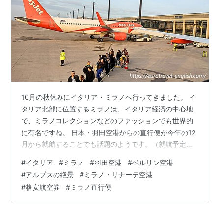
10月の秋休みにイタリア・ミラノへ行ってきました。 イ
タリア北部に位置するミラノは、イタリア経済の中心地
で、ミラノコレクションなどのファッションでも世界的
に有名ですね。 日本・羽田空港からの直行便が今年の12
月から就航することでも話題のようです。（就航予定の
ANAの詳細情報はこちらから） そんなミラノへの弾丸旅
#
イタリア
#
ミラノ
#
羽田空港
#
ベルリン空港
行レポートを綴っていきますので、お付き合いいただけ
#
アルプスの絶景
#
ミラノ・リナーテ空港
るとうれしいです。 目次 １．ベルリンからミラノへの便
#
格安航空券
#
ミラノ直行便
と飛行時間 ２．格安航空会社 easy Jet 機内の様子と絶
景アルプス ３．ベルリンとミラノの空港 ４．今日のひと
こと英語 １．ベルリンからミラノへの便と飛行時間 ベル