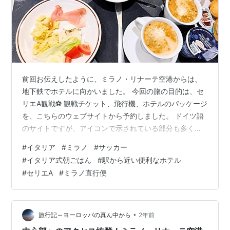
前回お伝えしたように、ミラノ・リナーテ空港からは、
地下鉄でホテルに向かいました。 今回の旅の目的は、セ
リエA観戦⚽ 観戦チケット、飛行機、ホテルのパッケージ
を、こちらのウェブサイトから予約しました。 ドイツ語
のサイトですが、アイコンで示されている部分も多く、
欧州のサッカー試合観戦のお得なパッケージを選ぶこと
#
イタリア
#
ミラノ
#
サッカー
ができますよ。 チケットが取りにくい試合でも、ここで
#
イタリア式朝ごはん
#
駅から近い便利なホテル
なら見つかるかも？！ 飛行機なしで、観戦チケットとホ
#
セリエA
#
ミラノ直行便
テルのみのパッケージも選択できるので、欧州内を電車
で巡る方にも便利です👍 ホテルや飛行機は、ウェブサイ
トで示された中から、選んでいきます。 今回、私たちが
泊まったのは、"Plus Welc…
•
旅行記～ヨーロッパの真ん中から
2年前