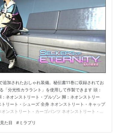
2で追加されたおしゃれ装備。秘伝書11巻に収録されてお
きる「分光性カララント」を使用して作製できます 頭：
胴：ネオンストリート・ブルゾン 脚：ネオンストリー
ストリート・シューズ 全身 ネオンストリート・キャップ
ネオンストリート・カーゴパンツ ネオンストリート・シ
ミニは定番。 ウィンタータイド・タイトスカート（裁縫秘
見た目
#
ミラプリ
くいタイプ サザンシースカート（裁縫秘伝書8巻）。パン
エ…