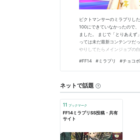
ピクトマンサーのミラプリした
100にできていなかったので
ました。 まじで「とりあえず」
っては未だ最新コンテンツだったり
やりしてたらメインジョブの白
ョブに天道まわせないよ～Nライ
#
FF14
#
ミラプリ
#
チョコボ
貯めてない！んぴ～～～！ って
ン：数理が追加され…
ネットで話題
11
ブックマーク
FF14ミラプリSS投稿・共有
サイト