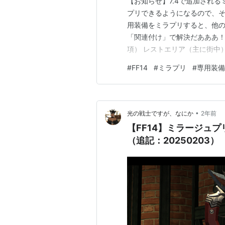
【お知らせ】7.4で追加され
プリできるようになるので、そ
用装備をミラプリすると、他の
「関連付け」で解決だあああ！ 
項） レストエリア（主に街中
最も相性が良い ギャザラーや
#
FF14
#
ミラプリ
#
専用装備
を使っていない場合は、関連付
ラフター2種の専用装備（AF
•
光の戦士ですが、なにか
2年前
【FF14】ミラージュ
（追記：20250203）