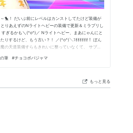
～🐤！ だいぶ前にレベルはカンストしてたけど装備が
、 とりあえずのNライトヘビーの装備で更新＆ミラプリし
すぎるかも＼(^o^)／ Nライトヘビー、まあにゃんにと
するけど、もう古い？！ ／(^o^)＼ﾌｵｵｵｵｵｵ！ ぼん
魔の天道装備すらもきれいに整っていなくて、 サブジ
トヘビーでギリだよ～ まわすどころか週450/450も
の筆
#
チョコボパジャマ
思いよったら、 パッチ7.2がきて新たなトームストー
もっと見る