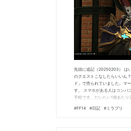
先頭に追記（20250203）
のクエストこなしたらいいん
ド」で売られていました。マ
す。 スマホがある人はコンパ
手軽です。だいたい1個あたり
ルほどである程度充分な量を確
#
FF14
#
日記
#
ミラプリ
た。 ~~~~~~~~~~~~~追記
リのストックが無く…