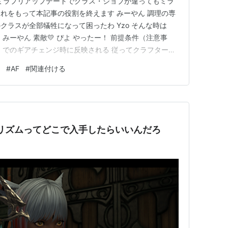
るミラプリアップデートでクラス・ジョブが違ってもミラ
れをもって本記事の役割を終えます みーやん 調理の専
クラスが全部犠牲になって困ったわ Yzo そんな時は
みーやん 素敵💛 ぴよ やったー！ 前提条件（注意事
）でのギアチェンジ時に反映される 従ってクラフターが
戦闘ジョブも街中で着替えておけば反映される 専用装備
#
AF
#
関連付ける
ける必要はない 準備と手順 ステップ① とりあえずク
）をミラー…
プリズムってどこで入手したらいいんだろ