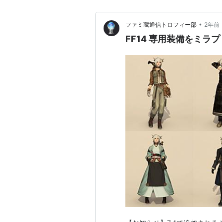
•
ファミ蔵通信トロフィー部
2年前
FF14 専用装備をミラ