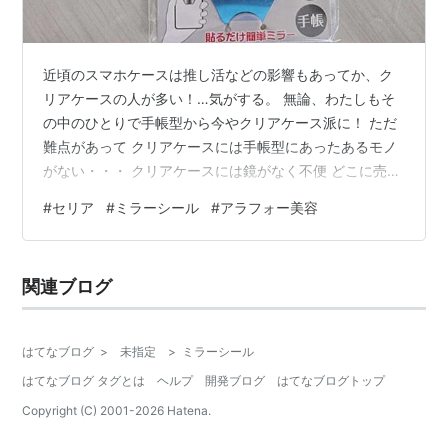
近頃のスマホケースは推し活などの影響もあってか、ク
リアケースの人が多い！…気がする。 無論、わたしもそ
の中のひとりで手帳型から今やクリアケース派に！ ただ
難点があって クリアケースには手帳型にあったあるモノ
がない・・・ クリアケースには鏡がなく不便 どこに売っ
てる？セリア｢こっそりミラーシール｣の売り場と4つのお
#
セリア
#
ミラーシール
#
アラフォー美容
すすめポイント ケースに挟むだけもOK 【検証】ミラー
シールの歪みと映る範囲を調べて見た 丸型(直径15mm)
正方形(直径18×18) 長方形(15×35mm )オススメ 六角形
関連ブログ
(23×26mm)オススメ ​推し活現場でも活躍？手軽に「こっ
そり」身だしなみチェック まとめ・110円で…
はてなブログ
>
未指定
>
ミラーシール
はてなブログ タグとは
ヘルプ
開発ブログ
はてなブログトップ
Copyright (C) 2001-
2026
Hatena.