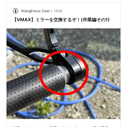
ット： デメリット： 私見：このミラー、もはや“走る美
術品”だった まとめ：視界にこだわるなら、選ぶ価値あり
•
RisingForce-Zwei
1年前
リンク
【VMAX】ミラーを交換するぞ！(作業編その1)