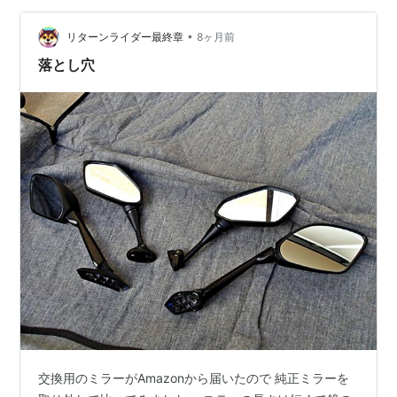
ました。 この時１２月１３日、午後１２時４８分。 走行
•
距離は１１４１７km。 右斜め下から見ると ミラーはハ
リターンライダー最終章
8ヶ月前
ンドル幅に収まっています。 何故、悪戦苦闘したのか？
落とし穴
この画像で分かる方…
交換用のミラーがAmazonから届いたので 純正ミラーを