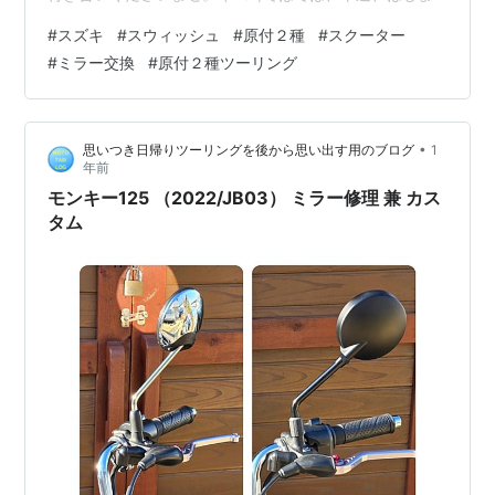
りはじまりー にほんブログ村 さてさて、前回のお話で、
#
スズキ
#
スウィッシュ
#
原付２種
#
スクーター
外装の塗装無しの部分のマットな黒さを取り戻した、私
#
ミラー交換
#
原付２種ツーリング
の相棒スウィッシュなのですが... (*'▽')ふぁいやー
harutika.hatenablog.com ついでにミラーも新調しちゃ
いました。 (*'▽')ついで、ってゆーか、ついに！ 実を言
•
思いつき日帰りツーリングを後から思い出す用のブログ
1
うと、そのうち、ミラーも…
年前
モンキー125 （2022/JB03） ミラー修理 兼 カス
タム