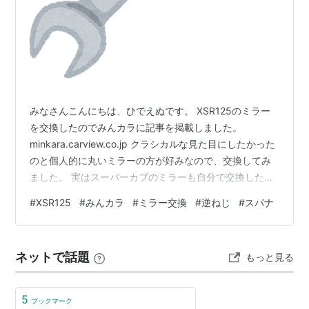
みなさんこんにちは、ひでえぬです。 XSR125のミラー
を交換したのでみんカラに記事を掲載しました。
minkara.carview.co.jp クラシカルな見た目にしたかった
のと個人的に丸いミラーの方が好みなので、交換してみ
ました。 実はスーパーカブのミラーも自分で交換した
（こちらは色が気に入らなかった）のですが、スパナ1本
#
XSR125
#
みんカラ
#
ミラー交換
#
逆ねじ
#
スパナ
で作業したらうまく締められなくて、交換後に1カ月点検
に持っていったところお店の人に ひでえぬさん、 ミラー
のねじがゆるゆるです。 と注意されました。 実際はもっ
ネットで話題
もっと見る
とやんわり教えてくれたんですけどね。 なので、今回は
同じサイズのスパナをあらかじめ2本用意して、 きっち
り締めま…
5
ブックマーク