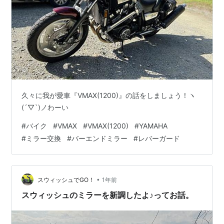
久々に我が愛車『VMAX(1200)』の話をしましょう！ヽ
(´▽`)ノわーい
#
バイク
#
VMAX
#
VMAX(1200)
#
YAMAHA
#
ミラー交換
#
バーエンドミラー
#
レバーガード
•
スウィッシュでGO！
1年前
スウィッシュのミラーを新調したよ♪ってお話。