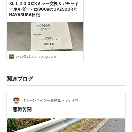
XL１２００CXミラー交換＆ガチャキ
ーホルダー - zx900aのGPZ900Rと
HAYABUSA日記
zx900a.hatenablog.com
関連ブログ
•
リターンライダー最終章
8ヶ月前
悪戦苦闘