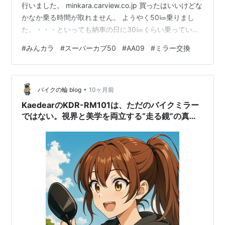
行いました。 minkara.carview.co.jp 買ったはいいけどな
かなか乗る時間が取れません。 ようやく50㎞乗りまし
た。・・・といっても納車の日に30㎞くらい乗っている
ので、あまり乗れませんが、来週になったら乗る時間を
#
みんカラ
#
スーパーカブ50
#
AA09
#
ミラー交換
取れそうです。 今日は帰宅したら福井に行く準備（荷づ
くり）を始めたいと思います。 では、また。
•
バイクの輪 blog
10ヶ月前
KaedearのKDR-RM101は、ただのバイクミラー
ではない。視界と美学を両立する“走る鏡”の真価
を探ってみた。