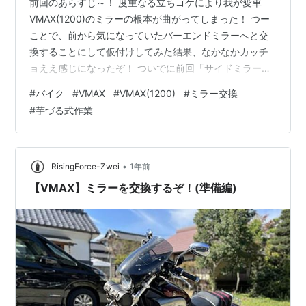
前回のあらすじ～！ 度重なる立ちゴケにより我が愛車
VMAX(1200)のミラーの根本が曲がってしまった！ つー
ことで、前から気になっていたバーエンドミラーへと交
換することにして仮付けしてみた結果、なかなかカッチ
ョええ感じになったぞ！ ついでに前回「サイドミラー」
って書いてたけど、それって車の呼び方だよね？って気
#
バイク
#
VMAX
#
VMAX(1200)
#
ミラー交換
が付いたので、サラっと「ミラー」に修正しました！(テ
#
芋づる式作業
ヘ☆ペロ) そんじゃまぁ、サクッと取り付け作業をしてい
きまっしょい！
•
RisingForce-Zwei
1年前
【VMAX】ミラーを交換するぞ！(準備編)