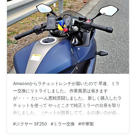
Amazonからラチェットレンチが届いたので 早速、ミラ
ー交換にリトライしました。 作業風景は省きます
が・・・ たいへん悪戦苦闘しました。 新しく購入したラ
チェットを使って やっとこさで純正ミラーの台座を取り
外しました。 （ナットが固着してて、もの凄い力が必要
でした） 結論から言うと・・・ 不本意ながらも何とか取
#
ジクサー SF250
#
ミラー交換
#
中華製
り付けられたので とりあえずこれで良しとします。 で、
ミラーの視認性を確かめるために いつもの場所まで走り