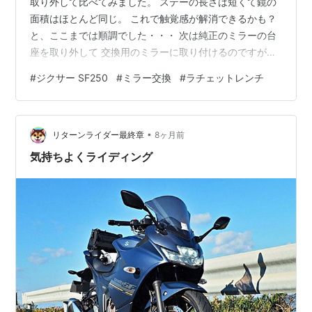
取り外して比べてみました。 ステーの長さは短くて鏡の
面積はほとんど同じ。 これで触覚感が解消できるかも？
と、ここまでは順調でした・・・ 次は純正のミラーの台
座を取り外して 交換用のミラーに取り付けるのですが。
上の画像を見ても分かるように ラチェットレンチの一番
#
ジクサー SF250
#
ミラー交換
#
ラチェットレンチ
大きいソケットより ステーを台座に固定しているナット
の方が大きい・・・ と言う事は～ 台座が取り外せないの
で、作業はここまでで終了。 何も変わらないのでは収ま
•
りがつかないので ロングスクリーンを外してメーターバ
リターンライダー最終章
8ヶ月前
イザーに戻しました。 思わぬところに”落とし穴”ってあ
気持ちよくライディング
るんですねえ・・…