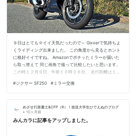
９日はとても🌞イイ天気だったので～ Gixxerで気持ちよ
くライディング出来ました。 この角度から見るとホント
に格好イイですね。 Amazonでポチッたミラーが届いた
ら取っ替えて 同じ画角で撮って比較したいと思います。
この時１２月９日、午前１０時２６分。 走行距離は１１
３９６km。 海も穏やかでいつも通り綺麗でした。 ラン
#
ジクサー SF250
#
ミラー交換
キング参加中【公式】2023年開設ブログ
めざせ行政書士&CFP（R）！放送大学生ひでえぬのブログ
•
10ヶ月前
みんカラに記事をアップしました。