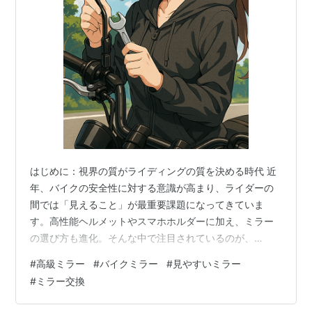
はじめに：視界の質がライディングの質を決める時代 近
年、バイクの安全性に対する意識が高まり、ライダーの
間では「見えること」が最重要課題になってきていま
す。高性能ヘルメットやスマホホルダーに加え、ミラー
の選び方も進化。そんな中で注目されているのが、
Kaedearの「KDR-RM101」。ただの後方確認ツールでは
#
高級ミラー
#
バイクミラー
#
見やすいミラー
なく、機能美を追求した“視界の芸術品”とも言える存在で
#
ミラー交換
す。 はじめに：視界の質がライディングの質を決める時
代 メリットとデメリット：冷静に見つめるその性能 メリ