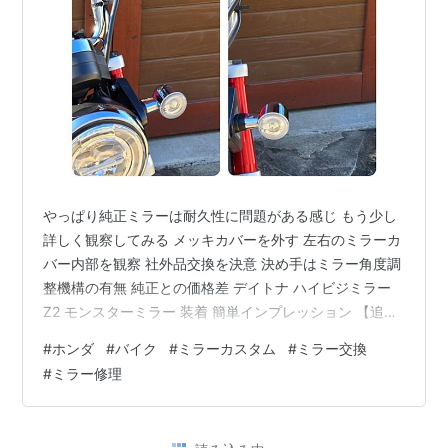
やっぱり純正ミラーは耐久性に問題がある感じ もう少し
詳しく観察してみる メッキカバーを外す 左右のミラーカ
バー内部を観察 社外品交換を決意 決め手はミラー角度調
整機構の有無 純正との価格差 デイトナ ハイビジミラー
Z2 モンスターミラー 装着 簡単インプレッション 【追記
2025/8/15】傷つきやすいようです ミラーの樹脂ケース
#
ホンダ
#
バイク
#
ミラーカスタム
#
ミラー交換
のひび割れの続き やっぱり純正ミラーは耐久性に問題が
#
ミラー修理
ある感じ 前回記事はこちら。その後、バイク屋さんに聞
いてみたところGB350でも同じ不具合の報告を受けてい
るとのこと。実車を見たところ全く同じ形状のミラーで