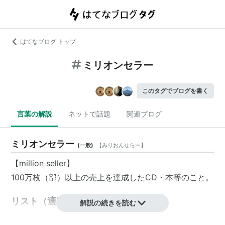
はてなブログ トップ
ミリオンセラー
このタグでブログを書く
言葉の解説
ネットで話題
関連ブログ
ミリオンセラー
(
一般
)
【
みりおんせらー
】
【million seller】
100万枚（部）以上の売上を達成したCD・本等のこと。
リスト（適宜追加をお願いします）
解説の続きを読む
アルバム