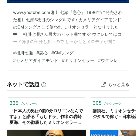
「SAY YES」
www.youtube.com 相川七瀬『恋心』 1996年に発売され
「Tomorrow never knows」
た相川七瀬5枚目のシングルです♪ カメリアダイアモンド
「Oh! Yeah!／ラブ・ストーリーは突然に」
のCMソングとして使われ ミリオンセラーとなりました
「世界に一つだけの花（シングル・ヴァージョ
👑 」相川七瀬さん最大のヒット曲です♡ ウクレレではコ
ード弾きの部分も多いので しっかりとメロディが聞こえ
ン）」
てくるように 力強く弾けるとこの曲の雰囲気が出てくる
「LOVE LOVE LOVE／嵐が来る」
#
相川七瀬
#
恋心
#
CMソング
と思います🎶
「Automatic」
#
カメリアダイアモンド
#
ミリオンセラー
#
ウクレレ
「LOVEマシーン」
「さくら（独唱）」
ネットで話題
もっと見る
「涙のキッス」
「夜空ノムコウ」
335
305
「CAN YOU CELEBRATE？」
ブックマーク
ブックマーク
「日本人の男は9割9分ロリコンなんで
講談社、ミリオンセラ
「ゆずれない願い」
すよ」と語る「もしドラ」作者の岩崎
ジタルで稼ぐ - 日本
「White Love」
夏海、その徹底したミリオンセラーを
狙うための秘訣とは？
「桜坂」