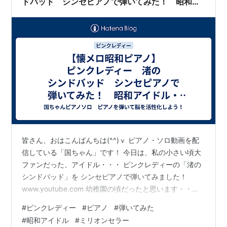
ドバッド シンセピアノで弾いてみた！ 昭和ア
イドル・人気アイドル・1977年ヒット曲・ミリオ
ンヒットシングル曲・ミリオンセラー・ベストテ
ン
皆さん、おはこんばんちは(^^)ｖ ピアノ・ソロ動画を配
信している「国ちゃん」です！ 今日は、私の小さい頃大
ファンだった、アイドル・・・ ピンクレディーの「渚の
シンドバッド」を シンセピアノで弾いてみました！
www.youtube.com 幼稚園の頃だったと思います・・・
😅 アッア・アッアッ・・・で始まる色気・・・ そして歌
#
ピンクレディー
#
ピアノ
#
弾いてみた
もさることながら、半音階で駆け抜ける間奏部分が 何と
#
昭和アイドル
#
ミリオンセラー
も言えない良い雰囲気を醸し出している曲ですね～♪ セク