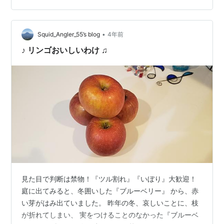
シー・・・あなたはセクシー・・・たまりませんね😅😅
😅 ぜひチャンネル登録お願いします！🙏
•
Squid_Angler_55’s blog
4年前
♪ リンゴおいしいわけ ♫
見た目で判断は禁物！『ツル割れ』『いぼり』大歓迎！
庭に出てみると、冬囲いした『ブルーベリー』 から、赤
い芽がはみ出ていました。 昨年の冬、哀しいことに、枝
が折れてしまい、 実をつけることのなかった『ブルーベ