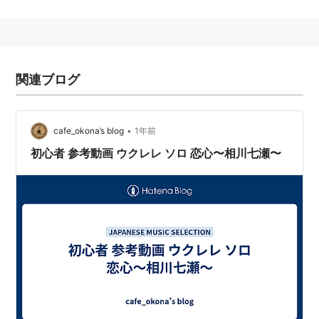
「氷の世界」井上陽水(日本初のミリオン)
「First Love」宇多田ヒカル
「The Best "Pleasure"」B’z
関連ブログ
「REVIEW〜BEST OF GLAY」GLAY
「Distance」宇多田ヒカル
「The Best "Treasure"」B’z
•
cafe_okona’s blog
1年前
「globe」globe
初心者 参考動画 ウクレレ ソロ 恋心〜相川七瀬〜
「ケツノポリス４」ケツメイシ
シングル
「およげ！たいやきくん」
「女のみち」
「だんご3兄弟」
「TSUNAMI」
「君がいるだけで」