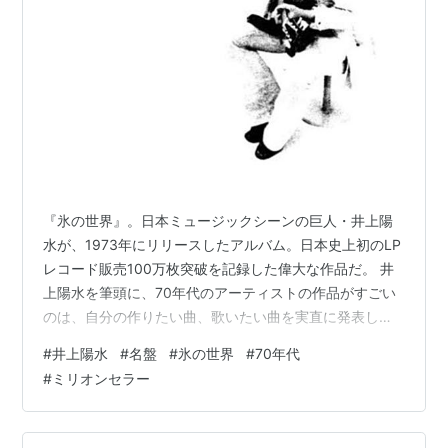
『氷の世界』。日本ミュージックシーンの巨人・井上陽
水が、1973年にリリースしたアルバム。日本史上初のLP
レコード販売100万枚突破を記録した偉大な作品だ。 井
上陽水を筆頭に、70年代のアーティストの作品がすごい
のは、自分の作りたい曲、歌いたい曲を実直に発表して
いることである。ミュージックシーンが成熟した現在
#
井上陽水
#
名盤
#
氷の世界
#
70年代
は、セールスやマーケティングなどが絡み、アーティス
#
ミリオンセラー
トがまったく自由に作品を発表できる環境は少なくなっ
たと思う。だからこそ、自由なYouTubeなどから秀作が
生まれたりするのだ。 陽水も自由に創作活動を続け、そ