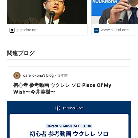
「青春アミーゴ」
「Real Face」
「ハイスクールララバイ」
gigazine.net
www.nikkei.com
単行本
バトル・ロワイアル
関連ブログ
世界の中心で、愛をさけぶ
白夜行
いま、会いにゆきます
•
cafe_okona’s blog
2年前
バカの壁
初心者 参考動画 ウクレレ ソロ Piece Of My
Wish〜今井美樹〜
蹴りたい背中
十三歳のハローワーク
電車男
１リットルの涙
さおだけ屋はなぜ潰れないのか？