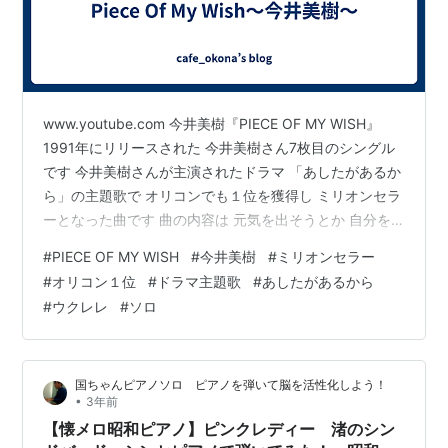
コミック
-
DVD/ビデオ
www.youtube.com 今井美樹『PIECE OF MY WISH』
-
1991年にリリースされた 今井美樹さん7枚目のシングル
です 今井美樹さんが主演されたドラマ 「あしたがあるか
ゲーム
ら」の主題歌で オリコンでも１位を獲得し ミリオンセラ
-
ーとなった曲です 曲の内容は 元気を出そうとか 自分を
信じようとかいうような 悩みながらも前向きになれる曲
その他
#
PIECE OF MY WISH
#
今井美樹
#
ミリオンセラー
です 1分動画なので イントロが半分くらいありますが こ
#
オリコン１位
#
ドラマ主題歌
#
あしたがあるから
-
の曲の中では イントロの部分が 1番難しいかもしれませ
#
ウクレレ
#
ソロ
ん😅 サビまで入ってませんが サビも素敵です♡
参考URL
音楽
国ちゃんピアノソロ ピアノを弾いて脳を活性化しよう！
•
3年前
年度別ミリオンセラー一覧
（日本レコード協会）
【懐メロ昭和ピアノ】ピンクレディー 渚のシン
ミリオンセラー作品数の推移
（日本レコード協会）