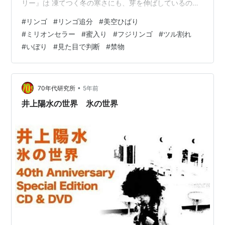
リー』は 凍てつく冬の寒さにも、芽を伸ばしているのを
観て、嬉しくなりました。 来年こそは、無事冬を越して
#
リンゴ
#
リンゴ追分
#
美空ひばり
実を結んでほしい ものです。さて、一昨日のブログでは
#
ミリオンセラー
#
蜜入り
#
フジリンゴ
#
ツル割れ
『姉の七光り』と、 称して、姉が『エレクトーン』の講
#
いぼり
#
見た目で判断
#
禁物
師になった ことに触れました。 squid-angler-
55.hateblo.jp 私の実家では、いつも音楽が流れていまし
た。 映画音楽などの『オーケストラ』から『演歌』 に至
るま…
•
70年代研究所
5年前
井上陽水の世界 氷の世界