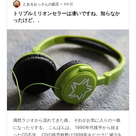
の後もいつの時代もヒット曲や名アルバムを残し続け
•
とあるおっさんの戯言
8年前
た。ただ、83年の『バレリーナ』な…
トリプルミリオンセラーは凄いですね、知らなか
ったけど、、
偶然ラジオから流れてきた曲。 それがお気に入りの一曲
になったりする。 こんばんは。 1990年代後半から始ま
ったCD不況。 CDの販売枚数は1998年をピークに減少を