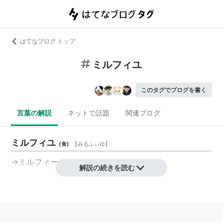
はてなブログ トップ
ミルフィユ
このタグでブログを書く
言葉の解説
ネットで話題
関連ブログ
ミルフィユ
(
食
)
【
みるふぃゆ
】
→ミルフィーユ
解説の続きを読む