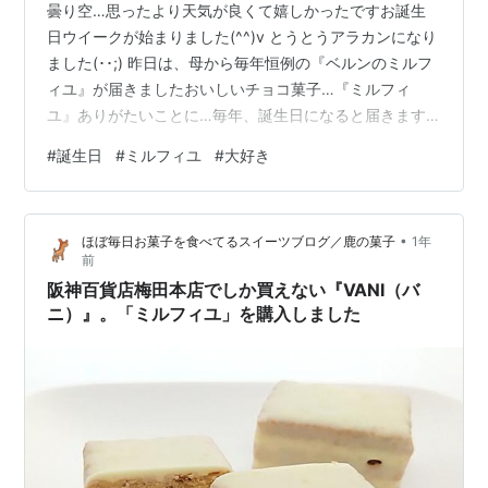
曇り空…思ったより天気が良くて嬉しかったですお誕生
日ウイークが始まりました(^^)v とうとうアラカンになり
ました(･･;) 昨日は、母から毎年恒例の『ベルンのミルフ
ィユ』が届きましたおいしいチョコ菓子…『ミルフィ
ユ』ありがたいことに…毎年、誕生日になると届きます
私のバースデー菓子です何歳になっても美味しいものは
#
誕生日
#
ミルフィユ
#
大好き
大好きです(^^) コーヒータイムにパパと仲良くいただき
たいと思います 皆さまにも良いことが訪れますように…
今日もお付き合いいただきありがとうございました(^^)
•
ほぼ毎日お菓子を食べてるスイーツブログ／鹿の菓子
1年
ベルン ミルフィユ 14コ入りベルンAmazon
前
阪神百貨店梅田本店でしか買えない『VANI（バ
ニ）』。「ミルフィユ」を購入しました