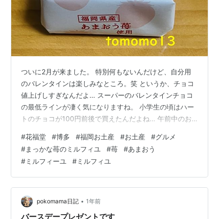
ついに2月が来ました。 特別何もないんだけど、自分用
のバレンタインは楽しみなところ。笑 というか、チョコ
値上げしすぎなんだよ… スーパーのバレンタインチョコ
の最低ラインが凄く気になりますね。 小学生の頃はハー
トのチョコが100円前後で買えたんだよね… 午前中のお
やつ 花福堂『博多 まっかな苺のミルフィユ』です。 頂
#
花福堂
#
博多
#
福岡お土産
#
お土産
#
グルメ
き物。 福岡のお土産ってすぐ分かるパッケージ。 手のひ
#
まっかな苺のミルフィユ
#
苺
#
あまおう
らサイズの大きさで可愛いと思う。 リンク 花福堂『博多
#
ミルフィーユ
#
ミルフィユ
まっかな苺のミルフィユ』は福岡県産【あまおう苺】を
使用した苺クリームをサクサクのパイでサンドしホワイ
トチョコで包みました。 開封。 よく見るとホワイトチョ
コの中に苺クリームの…
•
pokomama日記
1年前
バースデープレゼントです