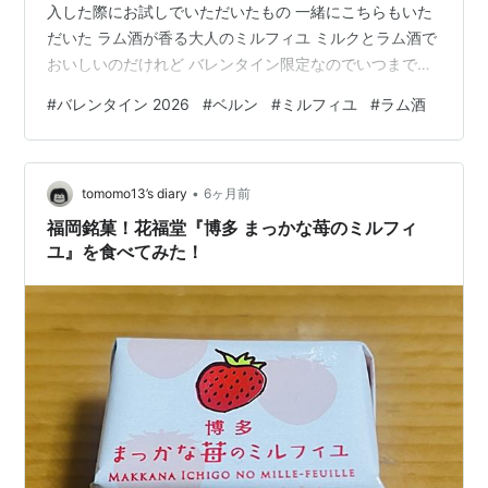
入した際にお試しでいただいたもの 一緒にこちらもいた
だいた ラム酒が香る大人のミルフィユ ミルクとラム酒で
おいしいのだけれど バレンタイン限定なのでいつまでの
販売なのかな？ ランキング参加中gooからきました ラン
#
バレンタイン 2026
#
ベルン
#
ミルフィユ
#
ラム酒
キング参加中お菓子
•
tomomo13’s diary
6ヶ月前
福岡銘菓！花福堂『博多 まっかな苺のミルフィ
ユ』を食べてみた！