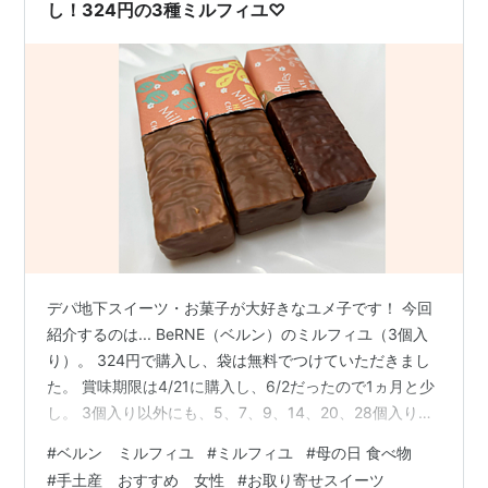
し！324円の3種ミルフィユ♡
デパ地下スイーツ・お菓子が大好きなユメ子です！ 今回
紹介するのは... BeRNE（ベルン）のミルフィユ（3個入
り）。 324円で購入し、袋は無料でつけていただきまし
た。 賞味期限は4/21に購入し、6/2だったので1ヵ月と少
し。 3個入り以外にも、5、7、9、14、20、28個入りな
ど、種類が豊富だそうです。 通販でも取り扱っていま
#
ベルン ミルフィユ
#
ミルフィユ
#
母の日 食べ物
す。 BeRNE ベルン ミルフィユ 味は、ミルクチョコレー
#
手土産 おすすめ 女性
#
お取り寄せスイーツ