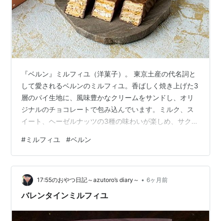
『ベルン』ミルフィユ（洋菓子）。 東京土産の代名詞と
して愛されるベルンのミルフィユ。香ばしく焼き上げた3
層のパイ生地に、風味豊かなクリームをサンドし、オリ
ジナルのチョコレートで包み込んでいます。ミルク、ス
イート、ヘーゼルナッツの3種の味わいが楽しめ、サクサ
クとした食感と口どけの良いチョコのハーモニーが贅沢
#
ミルフィユ
#
ベルン
な逸品です。
•
17:55のおやつ日記～azutoro’s diary～
6ヶ月前
バレンタインミルフィユ