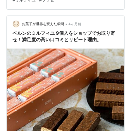
たら・・ フフッ。シャトレーゼのブッセも製造してまし
た。間接的に食べたことになるかな。 春ドラマ、始まり
ましたねー。オーディションの監督になった気分で
（笑）録画の1話目を観ています。今のとこ毎週観ようと
•
お菓子が世界を変えた瞬間
4ヶ月前
思っているのは「リボーン」「月夜行路」「…
ベルンのミルフィユ 9個入をショップでお取り寄
せ！満足度の高い口コミとリピート理由。