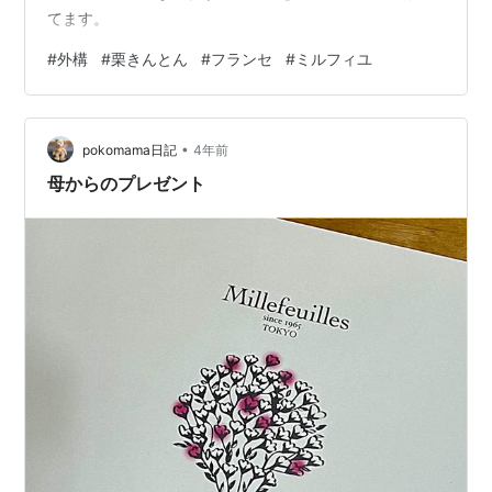
てます。
#
外構
#
栗きんとん
#
フランセ
#
ミルフィユ
•
pokomama日記
4年前
母からのプレゼント