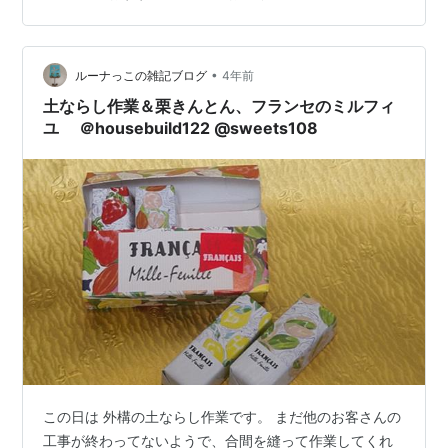
ト、へーゼツナッツチョコレート、スイートチョコレー
トの3種類です。 それぞれの味の感想は.... ミルクチョコ
レート →クリーミーで一番甘い。洋酒が含まれています
がやさしい味でまろやか。かといって重くなく…
•
ルーナっこの雑記ブログ
4年前
土ならし作業＆栗きんとん、フランセのミルフィ
ユ ＠housebuild122 @sweets108
この日は 外構の土ならし作業です。 まだ他のお客さんの
工事が終わってないようで、合間を縫って作業してくれ