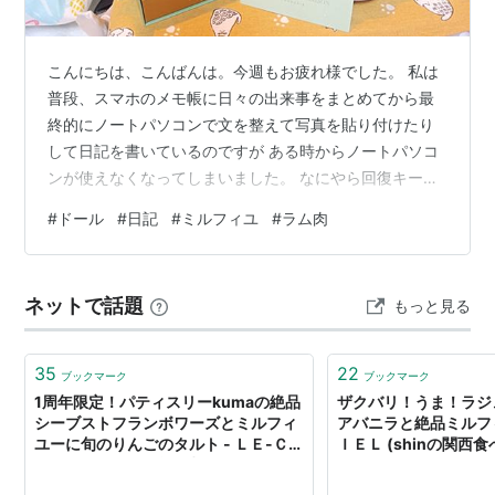
こんにちは、こんばんは。今週もお疲れ様でした。 私は
普段、スマホのメモ帳に日々の出来事をまとめてから最
終的にノートパソコンで文を整えて写真を貼り付けたり
して日記を書いているのですが ある時からノートパソコ
ンが使えなくなってしまいました。 なにやら回復キーを
入れないと自動修復できないから開けないらしく色々や
#
ドール
#
日記
#
ミルフィユ
#
ラム肉
ってみたものの回復キーがわからない...うーんさっぱり
です。これはパソコンクリニックに行かねば...。初期化
しなきゃ直らないかなぁ。ノートは仕事用じゃないから
ネットで話題
もっと見る
データが消えても大丈夫だけど 今気軽にサッと動画を見
たりできないのがちょーっと不便です。 おっと長くなり
ました、さて！今日は4、8、9ば…
35
22
ブックマーク
ブックマーク
1周年限定！パティスリーkumaの絶品
ザクバリ！うま！ラジ
シーブストフランボワーズとミルフィ
アバニラと絶品ミルフィ
ユーに旬のりんごのタルト - ＬＥ-ＣＩ
ＩＥＬ (shinの関西食
ＥＬ (shinの関西食べ歩き)