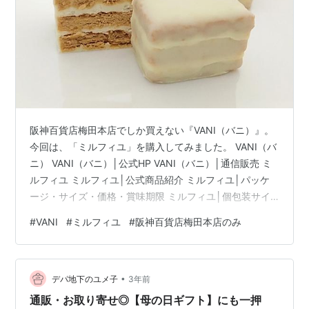
阪神百貨店梅田本店でしか買えない『VANI（バニ）』。
今回は、「ミルフィユ」を購入してみました。 VANI（バ
ニ） VANI（バニ）│公式HP VANI（バニ）│通信販売 ミ
ルフィユ ミルフィユ│公式商品紹介 ミルフィユ│パッケ
ージ・サイズ・価格・賞味期限 ミルフィユ│個包装サイ
ズ ミルフィユ│お菓子のサイズ・カロリー ミルフィユ│
#
VANI
#
ミルフィユ
#
阪神百貨店梅田本店のみ
カットしてみます ミルフィユ│いただきます！ VANIの他
のお菓子 VANI（バニ） 『VANI（バニ）』を運営してい
るのは『バターバトラー』や『コートクール』などを運
•
営する『シュクレイ』です。 『シュクレイ』が運営する
デパ地下のユメ子
3年前
ブランドのお菓子は当ブログでもいくつか紹介し…
通販・お取り寄せ◎【母の日ギフト】にも一押