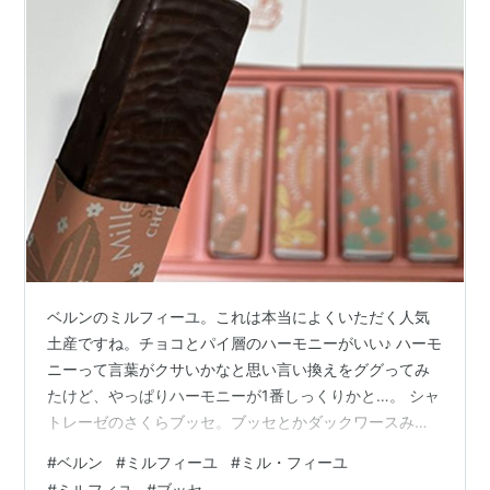
ベルンのミルフィーユ。これは本当によくいただく人気
土産ですね。チョコとパイ層のハーモニーがいい♪ ハーモ
ニーって言葉がクサいかなと思い言い換えをググってみ
たけど、やっぱりハーモニーが1番しっくりかと…。 シャ
トレーゼのさくらブッセ。ブッセとかダックワースみた
いなフワフワ系、たまに食べたくなります。ブッセとい
#
ベルン
#
ミルフィーユ
#
ミル・フィーユ
ったら亀屋万年堂。最近食べてないなぁなんて思ってい
#
ミルフィユ
#
ブッセ