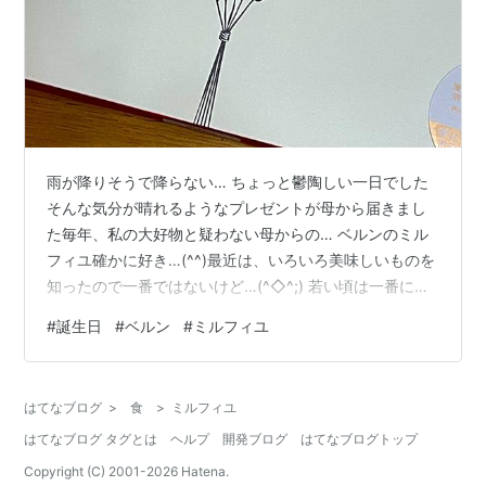
雨が降りそうで降らない… ちょっと鬱陶しい一日でした
そんな気分が晴れるようなプレゼントが母から届きまし
た毎年、私の大好物と疑わない母からの… ベルンのミル
フィユ確かに好き…(^^)最近は、いろいろ美味しいものを
知ったので一番ではないけど…(^◇^;) 若い頃は一番に近
いくらい好きだったのは事実です安定した間違いない美
#
誕生日
#
ベルン
#
ミルフィユ
味しさ… 嫌いな人はいないと思います 私は、母の誕生日
には気まぐれで贈るのに、母は忘れることがない ありが
たいこと(^^)見習わないといけませんね 毎年、反省をす
はてなブログ
>
食
>
ミルフィユ
る誕生日です(^^; 今日もお付き合いいただきありがとう
はてなブログ タグとは
ヘルプ
開発ブログ
はてなブログトップ
ございました(^^) ベルン ミルフィユ 15コ入りベルン
Ama…
Copyright (C) 2001-
2026
Hatena.