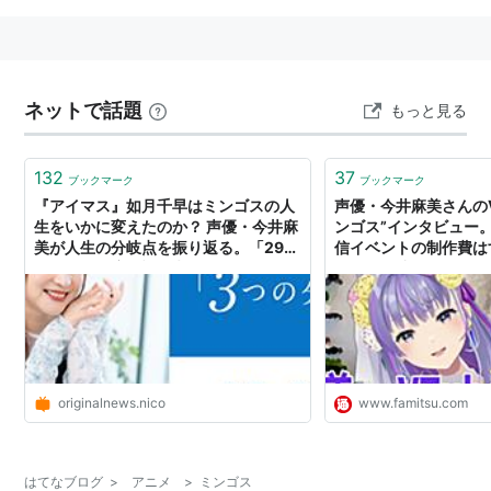
ネットで話題
もっと見る
132
37
ブックマーク
ブックマーク
『アイマス』如月千早はミンゴスの人
声優・今井麻美さんのV
生をいかに変えたのか？ 声優・今井麻
ンゴス”インタビュー
美が人生の分岐点を振り返る。「29歳
信イベントの制作費はす
のとき、一度引退を考えました」
ビュー経緯、オリジナ
活動について直撃 | 
最新情報のファミ通.c
originalnews.nico
www.famitsu.com
はてなブログ
>
アニメ
>
ミンゴス