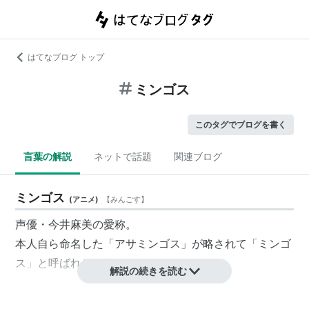
はてなブログ トップ
ミンゴス
このタグでブログを書く
言葉の解説
ネットで話題
関連ブログ
ミンゴス
(
アニメ
)
【
みんごす
】
声優・
今井麻美
の愛称。
本人自ら命名した「アサミンゴス」が略されて「
ミンゴ
ス
」と呼ばれるようになった。
解説の続きを読む