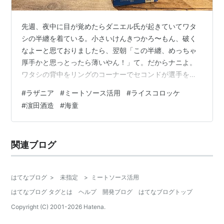
先週、夜中に目が覚めたらダニエル氏が起きていてワタ
シの半纏を着ている。小さいけんきつかろ〜もん、破く
なよーと思ておりましたら、翌朝「この半纏、めっちゃ
厚手かと思っとったら薄いやん！」て。だからナニよ。
ワタシの背中をリングのコーナーでセコンドが選手をパ
ンパンと叩くようにして「どこまでが半纏かと思ったら
#
ラザニア
#
ミートソース活用
#
ライスコロッケ
全部肉やった」って。わし、格闘技選手か！ パンパンす
#
濵田酒造
#
海童
な！ そんな失敬なダニエル氏のご飯ですヨ。（パンの記
事はちょいお待ちくださいまし。）まだ食欲が今ひとつ
戻らず、食べたいものをリクエストして作ってもらう
関連ブログ
日々。でも冷蔵庫ストックのミートソースをそろそろ使
わねば、という事で映画を見に行ったモールのカル…
はてなブログ
>
未指定
>
ミートソース活用
はてなブログ タグとは
ヘルプ
開発ブログ
はてなブログトップ
Copyright (C) 2001-
2026
Hatena.