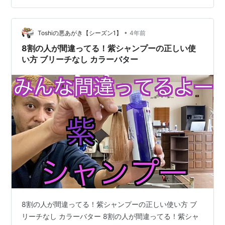
みやダメージなどは全くありません。ぜひ一度お試し下
さい。 最後までご視聴ありがとうございました。 【ムラ
サキシャンプー】使い方 実況♪ #Shorts
•
Toshiの悪あがき【シーズン1】
4年前
www.youtube.com
8割の人が間違ってる！紫シャンプーの正しい使
い方 ブリーチなし カラーバター
8割の人が間違ってる！紫シャンプーの正しい使い方 ブ
リーチなし カラーバター 8割の人が間違ってる！紫シャ