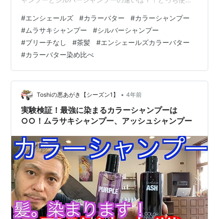
ばいい？ 【カラーシャンプー】ムラサキシャンプーとシ
#
エンシェールズ
#
カラーバター
#
カラーシャンプー
ルバーシャンプーの違いは？！どっち使えばいい？
#
ムラサキシャンプー
#
シルバーシャンプー
www.youtube.com
#
ブリーチなし
#
茶髪
#
エンシェールズカラーバター
#
カラーバター染め比べ
•
Toshiの悪あがき【シーズン1】
4年前
実験検証！最強に染まるカラーシャンプーは
○○！ムラサキシャンプー、アッシュシャンプー