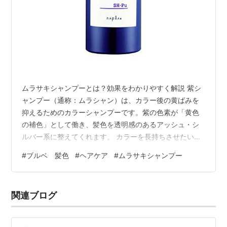
ムラサキシャンプーとは？効果をわかりやすく解説 紫シ
ャンプー（通称：ムラシャン）は、カラー後の黄ばみを
抑えるためのカラーシャンプーです。紫の色素が「黄色
の補色」として働き、髪色を透明感のあるアッシュ・シ
ルバー系に整えてくれます。 カラーを長持ちさせたい方
には必須アイテムです。 ムラサキシャンプーがあるとき
#
ブルベ 髪色
#
ヘアケア
#
ムラサキシャンプー
とないときを比較 ムラサキシャンプーを使わなかったと
き カラーして1週間後：いちばん良い感じのアッシュブラ
ウン 10日後：退色してくる。黄ばみも出てきてオレンジ
関連ブログ
がかった茶髪に 2週間後～：かなり黄ばんできてブルベ
の私にとっては髪色がイエベっぽいのにメイクがブルベ
というちぐはぐな顔に という感じ…