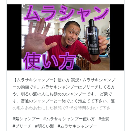
【ムラサキシャンプー】使い方 実況♪ ムラサキシャンプ
ーの動画です。ムラサキシャンプーはブリーチしてる方
や、明るい髪の人にお勧めのシャンプーです。 ど紫で
す。普通のシャンプーと一緒でよく泡立てて下さい。髪
の毛をあわあわにした状態で3~5分時間をおいて下さ
い。その後はいつも通りに流してトリートメントで仕上
#
紫シャンプー
#
ムラサキシャンプー使い方
#
金髪
げて下さい。 黄ばみやオレンジ味を抑えて、 ホワイト系
#
ブリーチ
#
明るい髪
#
ムラサキシャンプー
やアッシュ系と美しい髪色へ導きます。 髪に対して、痛