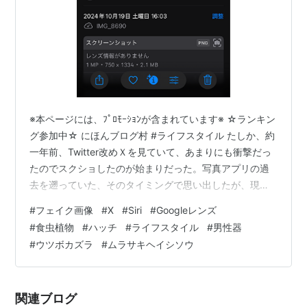
※本ページには、ﾌﾟﾛﾓｰｼｮﾝが含まれています※ ☆ランキン
グ参加中☆ にほんブログ村 #ライフスタイル たしか、約
一年前、Twitter改めＸを見ていて、あまりにも衝撃だっ
たのでスクショしたのが始まりだった。写真アプリの過
去を遡っていた、そのタイミングで思い出したが、現在
でも、こんな外見の植物が本当に地球上に存在するの
#
フェイク画像
#
X
#
Siri
#
Googleレンズ
か、疑問であるし、それなら、果たしてブログ記事にす
#
食虫植物
#
ハッチ
#
ライフスタイル
#
男性器
るのもどうか？とも迷った。しかし、普段、僕が気にし
#
ウツボカズラ
#
ムラサキヘイシソウ
ている、SiriとGoogleレンズ対決において、差が出たのが
興味深かったので、投稿することにする。 前回シリーズ
リンク hatch51.com 今でも今回の源になった画像につ…
関連ブログ