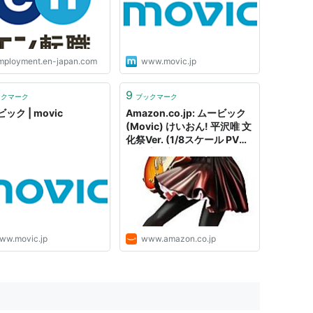
＞■PCスキル（簡単な
r… 雇用形態：契約社
｜株式会社ムービックの
・求人情報｜エン転職
mployment.en-japan.com
www.movic.jp
9
ックマーク
ブックマーク
ック | movic
Amazon.co.jp: ムービック
(Movic) けいおん! 平沢唯 文
化祭Ver. (1/8スケール PVC
塗装済み完成品) Ui
Hirasawa - K-On! フィギュ
ア: Toy
ww.movic.jp
www.amazon.co.jp