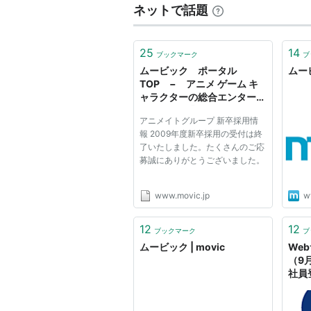
ネットで話題
25
14
ブックマーク
ブ
ムービック ポータル
ムービ
TOP − アニメ ゲーム キ
ャラクターの総合エンターテ
イメント企業
アニメイトグループ 新卒採用情
報 2009年度新卒採用の受付は終
了いたしました。たくさんのご応
募誠にありがとうございました。
www.movic.jp
w
12
12
ブックマーク
ブ
ムービック | movic
We
（9
社員
（7
未経