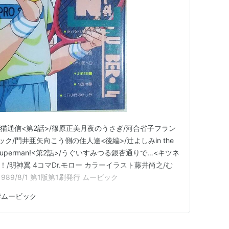
4 灰猫通信<第2話>/篠原正美月夜のうさぎ/河合省子フラン
ック/門井亜矢向こう側の住人達<後編>/辻よしみin the
a Superman!<第2話>/うぐいすみつる銀杏通りで…<キツネ
ト！/明神翼 4コマDr.モロー カラーイラスト藤井尚之/む
89/8/1 第1版第1刷発行 ムービック
#
ムービック