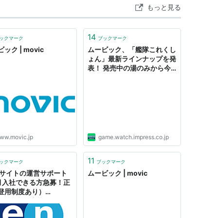
もっと見る
14
ックマーク
ブックマーク
ック | movic
ムービック、「艦隊これくし
ょん」最新ラインナップを発
表！ 発売中の湯のみから今
後発売のメッセンジャーバッ
クまで10種類
ww.movic.jp
game.watch.impress.co.jp
11
ックマーク
ブックマーク
bサイトの運営サポート
ムービック | movic
月入社できる方急募！正
登用制度あり）
01992）（応募資格：＜
験者歓迎！第二新卒者歓