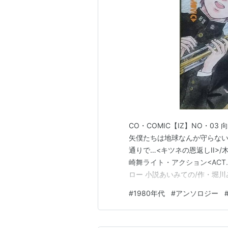
CO・COMIC【IZ】NO・03
矢僕たちは地球なんか守らないぞ<2
通りで…<キツネの恩返しII>/木
崎舞ライト・アクション<ACT.2
ロー 小説あいみての/作・堀川
表紙後藤隆幸 1989/5/1 第1
#
1980年代
#
アンソロジー