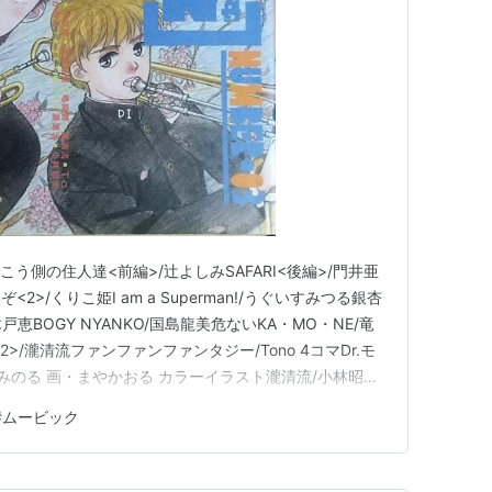
 向こう側の住人達<前編>/辻よしみSAFARI<後編>/門井亜
>/くりこ姫I am a Superman!/うぐいすみつる銀杏
戸恵BOGY NYANKO/国島龍美危ないKA・MO・NE/竜
>/瀧清流ファンファンファンタジー/Tono 4コマDr.モ
みのる 画・まやかおる カラーイラスト瀧清流/小林昭夫
版第1刷発行 ムービック
#
ムービック