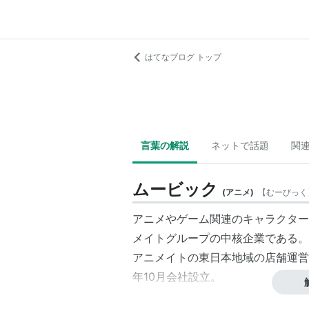
はてなブログ トップ
言葉の解説
ネットで話題
関
ムービック
(
アニメ
)
【
むーびっく
アニメやゲーム関連のキャラクター
メイトグループの中核企業である。
アニメイトの東日本地域の店舗運営
年10月会社設立。