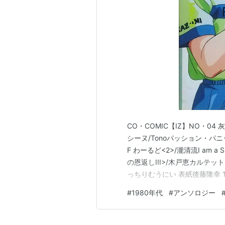
CO・COMIC【IZ】NO・0
シーヌ/Tonoパッション・パニ
F わーるど<2>/瀧清流I am 
の恩返しIII>/木戸恵カルテッ
っちりむうにい 表紙後藤隆幸 19
#
1980年代
#
アンソロジー