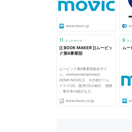
迎！
Wo
員）
転職
www.movic.jp
e
11
9
ブックマーク
ブ
[[ BOOK MAKER ]]ムービッ
ムービ
ク第6事業部
ムービック第6事業部総合サイ
ト。motto!entertainment、
GENKI NOVELS、その他ゲーム
ドラマCD。販売CDの紹介、視聴
、単行本の紹介など。
www.movic.co.jp
w