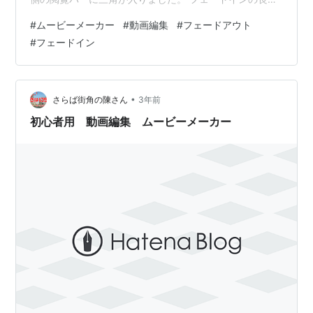
はデフォルトで1.5秒となっていますが、 操作バー中央の
#
ムービーメーカー
#
動画編集
#
フェードアウト
「再生時間」から選べます。 フェードアウトします。 ア
#
フェードイン
ニメーション内にはフェードアウトボタンはありません
ので、 あらかじめ用意した画面真っ暗のファイルを追加
します。 デフォルトで7秒となっていますが、「編集」
から表示時間の長さを調整できます。 操作バーからアニ
•
さらば街角の陳さん
3年前
メーションをクリック。…
初心者用 動画編集 ムービーメーカー