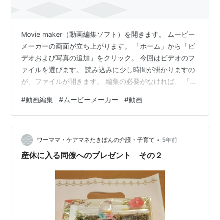
Movie maker（動画編集ソフト）を開きます。 ムービー
メーカーの画面が立ち上がります。 「ホーム」から「ビ
デオおよび写真の追加」をクリック。 今回はビデオのフ
ァイルを選びます。 読み込みに少し時間が掛かりますの
が、ファイルが開きます。 編集の必要がなければ、 「フ
ァイル」から「ムービーのアップロード」を選択。
#
動画編集
#
ムービーメーカー
#
動画
YOUTUBEやFACEBOOKを選んでアップロード。 その下
の「ムービーの保存」では形式を選んで 一旦コンピュー
ター上に保存することができます。 次回は編集です。 ラ
•
ンキング参加中【公式】2023年開設ブログ
ワーママ・ケアマネたきぼんの介護・子育て
5年前
産休に入る同僚へのプレゼント その２