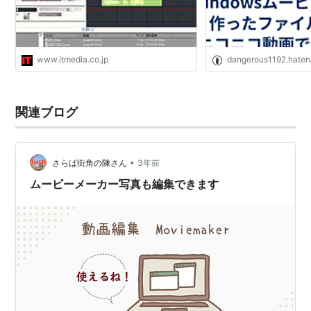
www.itmedia.co.jp
dangerous1192.haten
関連ブログ
•
さらば街角の陳さん
3年前
ムービーメーカー写真も編集できます