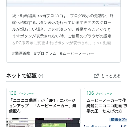
続・動画編集 <<当ブログには、ブログ表示の先端や、終
端へ移動するボタン表示を行っています画面のスクロー
ルが煩わしい場合、このボタンで、移動することができ
ますボタンが表示されない時、ご使用のブラウザの設定
をPC版表示に変更すればボタンが表示されます>> 動画
の編集で、良く使っているプログラムがある このプログ
#
動画編集
#
プログラム
#
ムービーメーカー
ラムは、Windows７の時は、 標準で添付されていたプロ
グラム 2017年に公式サポートと配布が終了している そ
のプログラムは、「ムービーメーカー」という Windows
ネットで話題
もっと見る
１１では、「フォト」内のクリップチャンプという名の
動画編集機能に移り変わっていると私は、認識している
（起動したムー…
136
106
ブックマーク
ブックマーク
「ニコニコ動画」が「SP1」にバージ
ムービーメーカーで作
ョンアップ 「ムービーメーカー」無
綺麗にニコニコ動画でU
償配布
拳の王 だんげの方