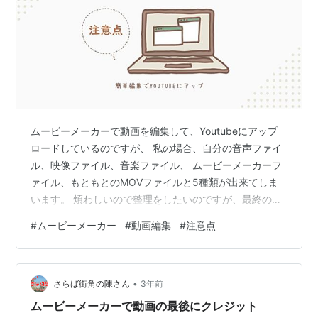
ムービーメーカーで動画を編集して、Youtubeにアップ
ロードしているのですが、 私の場合、自分の音声ファイ
ル、映像ファイル、音楽ファイル、 ムービーメーカーフ
ァイル、もともとのMOVファイルと5種類が出来てしま
います。 煩わしいので整理をしたいのですが、最終のア
ップロード後しばらく 削除しないことをお勧めします。
#
ムービーメーカー
#
動画編集
#
注意点
ムービーメーカーのプロジェクトは一旦保存を掛けると
wmlp形式になります。 この形式で更に編集しようとする
と、上記の全てのファイルが 編集時と同じところにある
•
必要があります。 映像ファイルや音楽ファイルの場所を
さらば街角の陳さん
3年前
動かしたり、ゴミ箱に入れたりすると ムービーメーカー
ムービーメーカーで動画の最後にクレジット