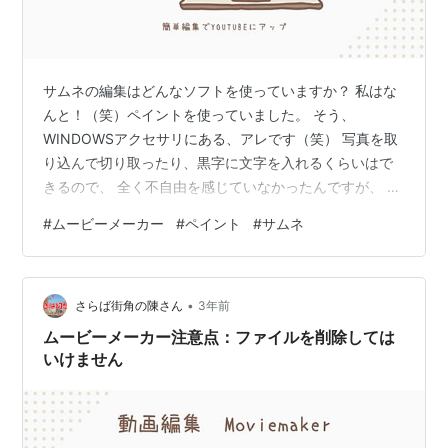
サムネの編集はどんなソフトを使っていますか？ 私はな
んと！（笑）ペイントを使っていました。 そう、
WINDOWSアクセサリにある、アレです（笑） 写真を取
り込んで切り取ったり、黒字に文字を入れるくらいはで
きるので、 全く不自由を感じていなかったんですが、 写
真をサムネにする場合、文字が埋もれがちなんですね･･･
#
ムービーメーカー
#
ペイント
#
サムネ
そんな時、ムービーメーカーで写真を読み込んで編集す
ることができます。 ムービーメーカーでは文字に影を付
けることができるので、 字を浮き上がらせることができ
•
ます。 キャプションを選んで文字を選んだら、自体を選
さらば街角の陳さん
3年前
び、目立つように影を付けます。 そのままだと動画とし
ムービーメーカー注意点：ファイルを削除しては
て保存されてしまうので、 編…
いけません