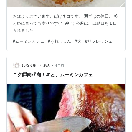
おはようございます、ばけネコです。 週半ばの休日、 控
えめに言っても幸せです( *´艸｀) 今週は、出勤日を１日
入れました。
#
ムーミンカフェ
#
うれしょん
#
犬
#
リフレッシュ
•
ゆるり庵・りあん
4年前
ニク🥓肉🍗肉！🍖と、ムーミンカフェ