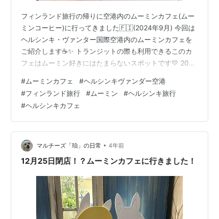
フィンランド旅行の帰りに空港内のムーミンカフェ(ムー
ミンコーヒー)に行ってきました🇫🇮(2024年9月) 今回は
ヘルシンキ・ヴァンター国際空港内のムーミンカフェを
ご紹介します☕️✨ トランジットの際も利用できるこのカ
フェはムーミン好きにはたまらないスポットです💛 2019
年5月にオープンしたカフェ☕️前回フィンランド旅行が
#
ムーミンカフェ
#
ヘルシンキヴァンダー空港
2018年10月だったので空港のムーミンカフェにいつか行
#
フィンランド旅行
#
ムーミン
#
ヘルシンキ旅行
ってみたいとずっと思っていました😍 場所は非シュゲン
#
ヘルシンキカフェ
エリア内の40番ゲートの近です◎ 行き帰りにフィンエア
ーを使いましたが、飛行機のゲートに向かう途中にある
ので、ヘルシンキを飛び立つ前の最後までムーミンの世
界を楽しめちゃ…
•
マルチーズ「珀」の日常
4年前
12月25日閉店！？ムーミンカフェに行きました！