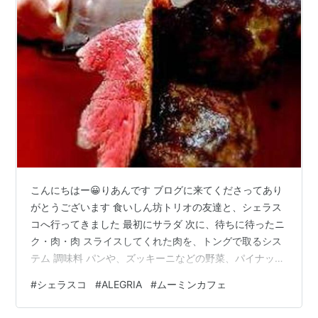
こんにちはー😀りあんです ブログに来てくださってあり
がとうございます 食いしん坊トリオの友達と、シェラス
コへ行ってきました 最初にサラダ 次に、待ちに待ったニ
ク・肉・肉 スライスしてくれた肉を、トングで取るシス
テム 調味料 パンや、ズッキーニなどの野菜、パイナップ
ルをはさみながら ひたすら肉を喰らう テーブルの上の
#
シェラスコ
#
ALEGRIA
#
ムーミンカフェ
「もう勘弁してください〜(TдT)」マークをひっくり返す
まで 肉の塊がテーブルへ向かってくる肉の祭典！ こうし