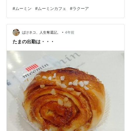
い💛 店内もムーミンでいっぱいでした！ メニュー表もす
#
ムーミン
#
ムーミンカフェ
#
ラクーア
ごく可愛い💛 こんなにかわいくて素敵なお店だし、予約
しないとなかなか入れないほどなのに。 12月25日で閉店
してしまうようです。 とっても残念ですね。。 お料理は
•
どれも美味しそうだし、ムーミンのキャラクターたちも
ばけネコ、人生奪還記。
4年前
いてかわいいです！ すごく迷ったんだけど、パスタを注
たまの出勤は・・・
文しました！ ムーミ…