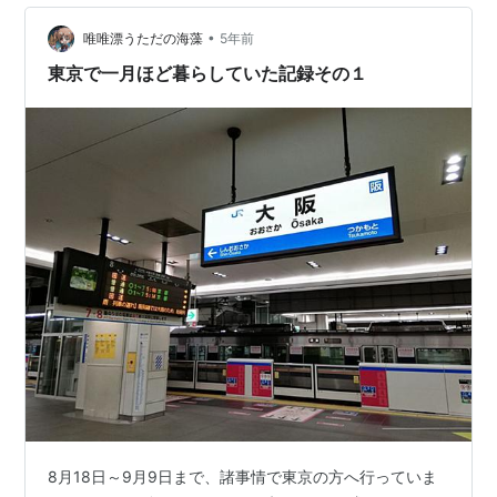
て食いしん坊トリオの、食欲の秋が始まったのでした
•
（肉の後👇タリーズ） お次は、仕事帰りのムーミンカフ
唯唯漂うただの海藻
5年前
ェ(*˘︶˘*).｡.:*♡ソラマチ店 入り口のムーミンに癒やされ
東京で一月ほど暮らしていた記録その１
るぅ〜 …
8月18日～9月9日まで、諸事情で東京の方へ行っていま