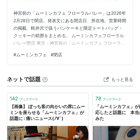
神宮前の「ムーミンカフェ フローラルバレー」は2026年
2月28日で閉店。発表文にある閉店日、所在地、営業時間
の掲載、軽井沢で扱うパンケーキと限定トートバッグ・
クッキーの範囲をまとめる。 ムーミンカフェフローラル
バレー閉店 東京・神宮前の「ムーミンカフェ フローラル
バレー」が、2026年2月28日（土）で閉店する。表参道
#
ムーミンカフェ
#
閉店
エリアでムーミンの世界観を楽しめる場として始まり、
昼はアフタヌーンティー、夜はディナーを用意してき
た。閉店の告知と同時に、パンケーキや一部の店舗限定
ネットで話題
もっと見る
アイテムは「ムーミンカフェ 軽井沢」で扱うことも示さ
れた。まずは発表内容を、混ざりやすい点が出ない順に
並べる。 項目 内容 店名 …
142
78
ブックマーク
ブックマーク
【画像】 ぼっち客の向かいの席にムー
「ムーミンカフェ」が
ミンを座らせる「ムーミンカフェ」が
応したと話題に 本当
話題に : 痛いニュース(ﾉ∀`)
みた