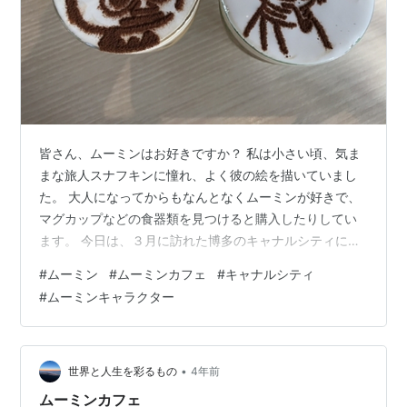
皆さん、ムーミンはお好きですか？ 私は小さい頃、気ま
まな旅人スナフキンに憧れ、よく彼の絵を描いていまし
た。 大人になってからもなんとなくムーミンが好きで、
マグカップなどの食器類を見つけると購入したりしてい
ます。 今日は、３月に訪れた博多のキャナルシティにあ
るムーミンカフェをご紹介したいと思います！ 「博多な
#
ムーミン
#
ムーミンカフェ
#
キャナルシティ
んて、行かないし」というそこのあなた！ ムーミンカフ
#
ムーミンキャラクター
ェは東京にもありますので、ぜひ最後まで目を通してみ
てくださいね。ムーミンキャラクター診断もご紹介しち
ゃいますよ！ ムーミンベーカリー＆カフェ キャナルシテ
ィ博多店 ムーミン豆知識 ムーミンキャラクター診断 ム
•
世界と人生を彩るもの
4年前
ーミンベーカリー＆カフェ キャナ…
ムーミンカフェ