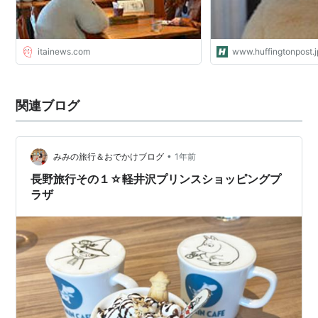
itainews.com
www.huffingtonpost.j
関連ブログ
•
みみの旅行＆おでかけブログ
1年前
長野旅行その１☆軽井沢プリンスショッピングプ
ラザ