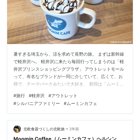
暑すぎる埼玉から、涼を求めて長野の旅。 まずは新幹線
で軽井沢へ。 軽井沢に来たら毎回行ってしまうのは「軽
井沢プリンスショッピングプラザ」 アウトレットモール
って、有名なブランドが一同に介していて、広くて、お
得で、テーマパークみたいで大好き。 前回は「ムーミン
カフェ」で可愛すぎるティータイムを過ごしたり、 「ア
#
旅行
#
軽井沢
#
アウトレット
フタヌーンティー・リビング」のお店でお皿や文房具を
#
シルバニアファミリー
#
ムーミンカフェ
買った。 刺激的で充実した思い出。 今回はちょっと背伸
びして、高級ブランドのお店を中心に見て回る。 高くて
も長く使える良い物が欲しい今日この頃。 結局びびっと
来るものが無く、何も買わなかったけど、 いつか、いつ
•
北欧食器づくしの北欧旅
2年前
かは"良い物"を身に纏った、素…
Moomin Coffee（ムーミンカフェ）ヘルシン