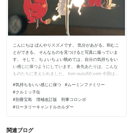
こんにちは ぼんやりスズメです。 気分があがる。和むこ
とができる。 そんなものを見つけると写真に撮っていま
す。 そして、ちょいちょい眺めては、自分の気持ちをい
い感じに保つようにしています。 春先あたりは、こんな
ものたちに支えられました。 bon-suzu50.com 今回は、
初夏にかけて撮ったものから何点かまとめてみました。
#
気持ちをいい感じに保つ
#
ムーミンファミリー
もしよろしければ、サラサラとご一緒に眺めていただけ
#
クルミッ子缶
ると嬉しいです。 懐かしの原っぱ。ハルジョオンとカラ
#
別冊宝島 増補改訂版 刑事コロンボ
スノエンドウの中で深呼吸 風に吹かれながら光を眺める
#
ロータリーキャンドルホルダー
ロータリーキャンドルホルダー 鎌倉紅谷のクルミッ子缶
可愛さに和む なぜか安心感に満たされる「刑事コロン
ボ」シリーズ…
関連ブログ