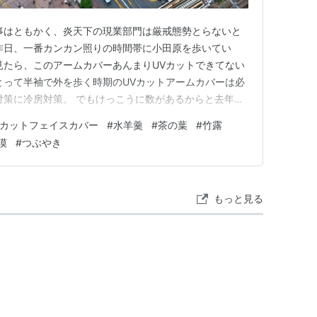
事はともかく、炎天下の現業部門は厳戒態勢とらないと
昨日、一番カンカン照りの時間帯に小田原を歩いてい
見たら、このアームカバーあんまりUVカットできてない
とって半袖で外を歩く時期のUVカットアームカバーは必
対策に冷房対策。 でもけっこうに数があるからと去年は
うしても洗濯が激しいからどれこれも洗い晒しで素肌を
Vカットフェイスカバー
#
水羊羹
#
茶の葉
#
竹露
かもしれない。 引き出しの中をチェックして変色して
漠
#
つぶやき
て新しいの買いに行った…
もっと見る