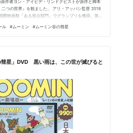
』の原作者ヨン・アイビデ・リンドクビストが原作と脚本
二つの世界』を観ました。 アリ・アッバシ監督 2018
ヌ国際映画祭「ある視点部門」でグランプリを獲得。第91
表作として選出、メイクアップ&ヘアスタイリング賞に
ール
#
ムーミン
#
ムーミン谷の彗星
 ティーナは、人間の羞恥心や怒りなどのネガティブな感
税関の検…
彗星」DVD 黒い雨は、この世が滅びると