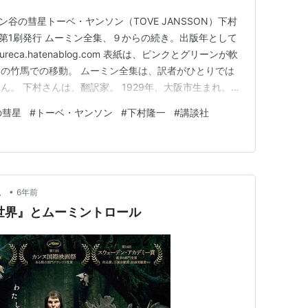
ン谷の彗星トーベ・ヤンソン（TOVE JANSSON）下村
6日 第1刷発行 ムーミン全集、９からの続き。出版年として
eca.hatenablog.com 表紙は、ピンクとグリーンが軟
の竹馬での移動。 ムーミン全集は、訳者がひとりでは
。 下村さんは、翻訳家。 1929年、大阪市生まれ。
、結核性脳膜炎を発症 。一部麻痺が残り、薬の副作用に
の彗星
#
トーベ・ヤンソン
#
下村隆一
#
講談社
ーデン語を独学で学び翻訳を始める。 翻訳が評価さ
•
。
6年前
世界』とムーミントロール