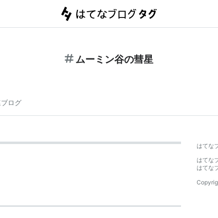
ムーミン谷の彗星
連ブログ
はてな
はてな
はてな
Copyrig