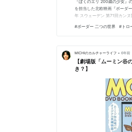
『ぼくのエリ 200歳の少女
を担当した北欧映画『ボーダー 
年 スウェーデン 第71回カン
回アカデミー賞スウェーデン代
#
ボーダー 二つの世界
#
トロ
ノミネートされた。 あらすじ
情を察知できる嗅覚の持ち主、
•
MICHIのカルチャーライフ
6年前
【劇場版「ムーミン谷の
き？】