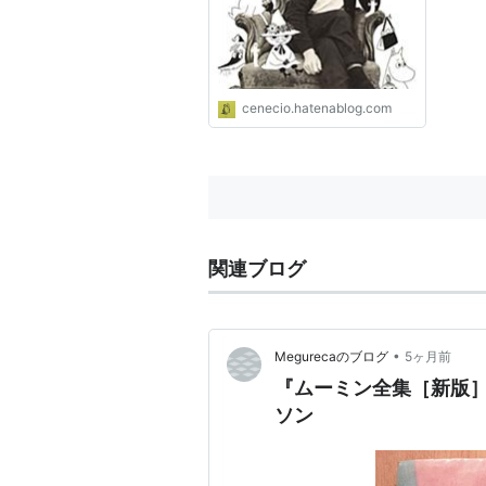
cenecio.hatenablog.com
関連ブログ
•
Megurecaのブログ
5ヶ月前
『ムーミン全集［新版］
ソン