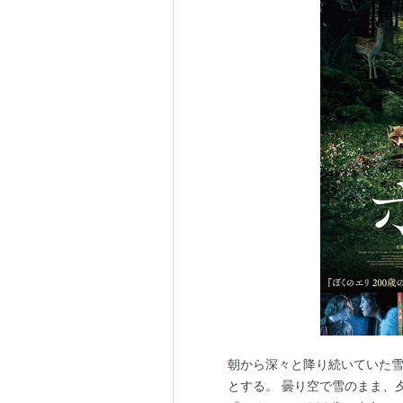
朝から深々と降り続いていた雪
とする。 曇り空で雪のまま、