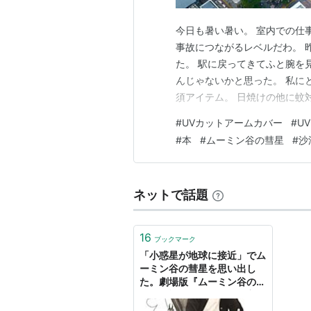
今日も暑い暑い。 室内での仕
事故につながるレベルだわ。 
た。 駅に戻ってきてふと腕を
んじゃないかと思った。 私に
須アイテム。 日焼けの他に蚊
１枚も買わなかった。 でもど
#
UVカットアームカバー
#
U
晒してないという程度だったの
#
本
#
ムーミン谷の彗星
#
沙
いるようなボロっちいのを捨て
ネットで話題
16
ブックマーク
「小惑星が地球に接近」でム
ーミン谷の彗星を思い出し
た。劇場版『ムーミン谷の彗
星』追記： - ベルギーの密か
な愉しみ