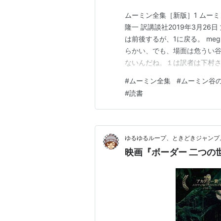
ムーミン全集［新版］1 ムーミ
隆一 訳講談社2019年3月2
は前後するが、1に戻る。 megur
らかい、でも、場面は危うい谷
ないんだね。１は訳者は下村さん
東京大学経済学部 2年生の時
#
ムーミン全集
#
ムーミン谷
よる障害も抱えながら、スウェ
#
読書
れ、…
ゆるゆるループ、ときどきジャンプ
映画『ボーダー 二つの