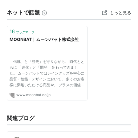
99.9％以上の晴雨兼用で自動開閉式！☂️明るい印象のア
ネットで話題
もっと見る
イボ…
16
ブックマーク
MOONBAT｜ムーンバット株式会社
「伝統」と「歴史」を守りながら、 時代とと
もに 「進化」と「開発」を 行ってきまし
た。 ムーンバットではレイングッズを中心に
品質・性能・デザインにおいて、 多くのお客
様に満足いただける商品や、 プラスの価値を
持った商品をお届けします。 MOONBAT の
www.moonbat.co.jp
歴史
関連ブログ