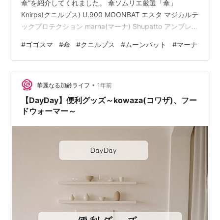
傘”を紹介してくれました。 傘ソムリエ厳選「傘」
Knirps(クニルプス) U.900 MOONBAT エスタ マジカルテ
ックプロテクション marna(マーナ) Shupatto アンブレラ
UV 傘ソムリエ厳選「傘」 今年のトレンドは①晴雨兼用
#
ゴゴスマ
#
傘
#
クニルプス
#
ムーンバット
#
マーナ
＋α傘②男女問わず使えるカラーリング Knirps(クニルプ
ス) U.900 ・直径133cm。圧倒的な大きさ・親骨にカー
ボンファイバーを使用。⇒軽くて丈夫(280g)< ゴルフ傘
•
クニルプス 日傘 Knirps U900 晴雨兼用 ウルトララ…
華麗なる加齢ライフ
1年前
【DayDay】便利グッズ～kowaza(コワザ)、フー
ドウォーマー～