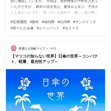
的に通院しています。 今回は、視野検査の予約を入れて
いたのですが、 眼科の待合室は、夏休みもあり、子供さ
んも多かったです。 待っている途中で、激しい雨が降
り、ビックリしました。 お天気予報も、アレクサも、雨
#
定期通院
#
眼科
#
緑内障
#
白内障
#
サンドイッチ
が降るとは言っていなかったです。 そして、何故か？予
#
折りたたみ傘
#
ムーンバット
#
セリーヌ
約を入れているのに、 混んでいたせいか？だいぶ待たさ
れた気がします。 眼圧は、１２と１５。 私は近視です
が、矯正視力は、１．２と１．０だったみたいです。
（前回は、１．０と、０．７だったらしいです） 目の方
•
華麗なる加齢ライフ
1年前
も、角膜も綺麗だし、白内障も軽く…
【マツコの知らない世界】日傘の世界～コンパク
ト、軽量、遮光性アップ～