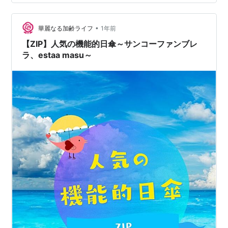
ULブラックOnline Edition モンベル O.D.アンブレラプラ
ス60 mabu(マブ) ストレングスミニE…
•
華麗なる加齢ライフ
1年前
【ZIP】人気の機能的日傘～サンコーファンブレ
ラ、estaa masu～