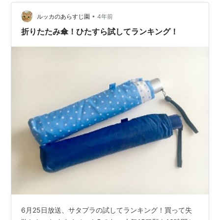
ックスタンドカップ) ムーンバット kowaza（コワザ）
便利グッズ ビッテ トリの巣 輪…
•
ルッカのあらすじ園
4年前
折りたたみ傘！ひたすら試してランキング！
6月25日放送、サタプラの試してランキング！買って失