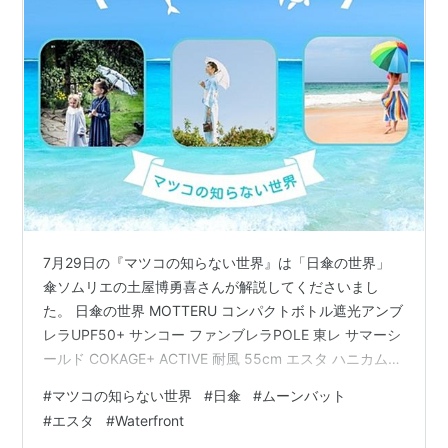
7月29日の『マツコの知らない世界』は「日傘の世界」
傘ソムリエの土屋博勇喜さんが解説してくださいまし
た。 日傘の世界 MOTTERU コンパクトボトル遮光アンブ
レラUPF50+ サンコー ファンブレラPOLE 東レ サマーシ
ールド COKAGE+ ACTIVE 耐風 55cm エスタ ハニカム断
熱折りたたみ日傘 55cm エスタ マジカルテック プロテ
#
マツコの知らない世界
#
日傘
#
ムーンバット
クションwide61 +TIC COOL SHADE フロータス超撥水
#
エスタ
#
Waterfront
晴雨兼用折りたたみ傘 60cm スノーピーク アンブレラ