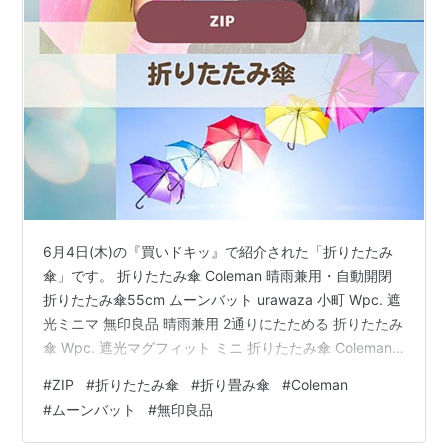
6月4日(木)の『買いドキッ』で紹介された「折りたたみ
傘」です。 折りたたみ傘 Coleman 晴雨兼用・自動開閉
折りたたみ傘55cm ムーンバット urawaza 小町 Wpc. 遮
光ミニマ 無印良品 晴雨兼用 2通りにたためる 折りたたみ
傘 Wpc. 遮光マグフィット ミニ 折りたたみ傘 Coleman
晴雨兼用・自動開閉折りたたみ傘55cm 遮光90％以上、
#
ZIP
#
折りたたみ傘
#
折り畳み傘
#
Coleman
UVカット99.9％以上の晴雨兼用で自動開閉式の折りたた
#
ムーンバット
#
無印良品
み傘です。 「Coleman 晴雨兼用・自動開閉折りたたみ傘
55cm アイボリー」が発売中♪遮光90％以上、UVカット