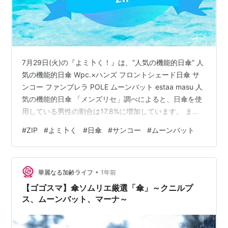
7月29日(火)の『よミ卜く！』は、”人気の機能的日傘” 人
気の機能的日傘 Wpc.×ハンズ フロントシェード日傘 サ
ンコー ファンブレラ POLE ムーンバット estaa masu 人
気の機能的日傘 「メンズリセ」調べによると、日傘を使
用している男性の割合は17.8%に増加しています。 ま
た、渋谷ロフトの日傘の売り上げは全体で去年の1.3倍、
#
ZIP
#
よミ卜く
#
日傘
#
サンコー
#
ムーンバット
男性向けは去年の1.6倍に伸びています。 Wpc.×ハンズ
フロントシェード日傘 フロントシェードが特徴の晴雨兼
用傘です。前方の親骨が長く、日差しから顔をガードし
•
ます。雨天時は向きを変えて、背面の荷物を雨から守る
華麗なる加齢ライフ
1年前
ことも可能です。高いUVカット率と遮光率…
【ゴゴスマ】傘ソムリエ厳選「傘」～クニルプ
ス、ムーンバット、マーナ～