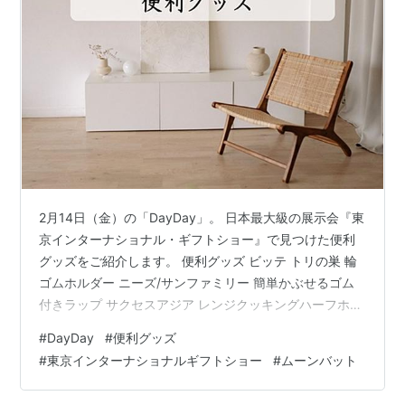
2月14日（金）の「DayDay」。 日本最大級の展示会『東
京インターナショナル・ギフトショー』で見つけた便利
グッズをご紹介します。 便利グッズ ビッテ トリの巣 輪
ゴムホルダー ニーズ/サンファミリー 簡単かぶせるゴム
付きラップ サクセスアジア レンジクッキングハーフホッ
トサンド ドリテック フードウォーマー「ホッとマットま
#
DayDay
#
便利グッズ
る」 ドリテック ペットボトルでも使えるカップウォーマ
#
東京インターナショナルギフトショー
#
ムーンバット
ー ナイトレインボー アイマスク付もちもちピロー
Relaxeazzz アルファージョイ MAGIC STAND CUP(マジ