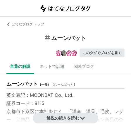
はてなブログ トップ
ムーンバット
このタグでブログを書く
言葉の解説
ネットで話題
関連ブログ
ムーンバット
(
一般
)
【
むーんばっと
】
英文表記：MOONBAT Co., Ltd.
証券コード：8115
京都市
下京区
に本社をおく、「洋傘、洋品、毛皮、レザ
解説の続きを読む
ー、宝飾品、帽子などアクセントファッション商品の企
画、輸入、製造、仕入、販売」を主な事業とする会社。