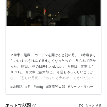
２時半、起床。 カーテンを開けると朝の月。 ３時過ぎく
らいには もう沈んで見えなくなったので。 見られて良か
った。 昨日、 朝の日差しとebtgと。 月曜日、体重は４
８.１㎏。 月の朝は朔太郎と。 今週もゆっくりいこうか
な。 「悲しい月夜」 「ぬすつと犬めが、 くさつた波止
場の月に吠えてゐる。 たましひが耳をすますと、 陰気く
#
純日記
#
月
#
ebtg
#
萩原朔太郎
#
ムーン・リバー
さい声をして、 黄いろい娘たちが合唱してゐる、 合唱し
てゐる、 波止場のくらい石垣で。 いつも、 なぜおれは
これなんだ、 犬よ、 青白いふしあはせの犬よ。」 （萩
ネットで話題
もっと見る
原朔太郎詩集、新潮文庫、４１頁〜４２頁）