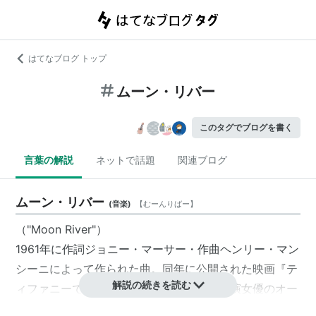
はてなブログ トップ
ムーン・リバー
このタグでブログを書く
言葉の解説
ネットで話題
関連ブログ
ムーン・リバー
(
音楽
)
【
むーんりばー
】
（"Moon River"）
1961年に作詞ジョニー・マーサー・作曲ヘンリー・マン
シーニによって作られた曲。同年に公開された映画『テ
解説の続きを読む
ィファニーで朝食を』の主題歌であり、主演女優のオー
ドリー・ヘプバーンが歌った。同年の
アカデミー歌曲賞