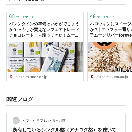
65
48
ブックマーク
ブックマーク
バレンタインの準備はいかがでしょう
ハロウィンにスイーツ
か？〜今しか買えないフェアトレード
か？ | アラフォー通
チョコレート！ - 帰ってきた！ムーン
子ムーンリバーforeve
リバーforeverのブログ：楽天ブログ
ァッションと日常生活 
plaza.rakuten.co.jp
plaza.rakuten.co.jp
関連ブログ
•
ヒマ人クラブ5th
5ヶ月前
所有しているシングル盤（アナログ盤）を聴いて