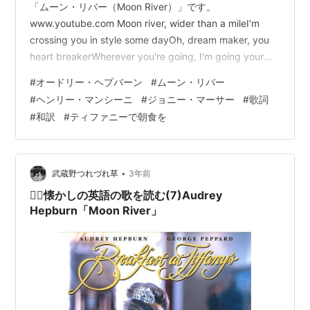
「ムーン・リバー（Moon River）」です。
www.youtube.com Moon river, wider than a mileI'm
crossing you in style some dayOh, dream maker, you
heart breakerWherever you're going, I'm going your
way Two drifters, off to see the worldThere's such a lot
#
オードリー・ヘプバーン
#
ムーン・リバー
of world to seeWe're after the same rainb…
#
ヘンリー・マンシーニ
#
ジョニー・マーサー
#
歌詞
#
和訳
#
ティファニーで朝食を
•
武蔵野つれづれ草
3年前
🙋‍♂️懐かしの英語の歌を読む(7)Audrey
Hepburn「Moon River」