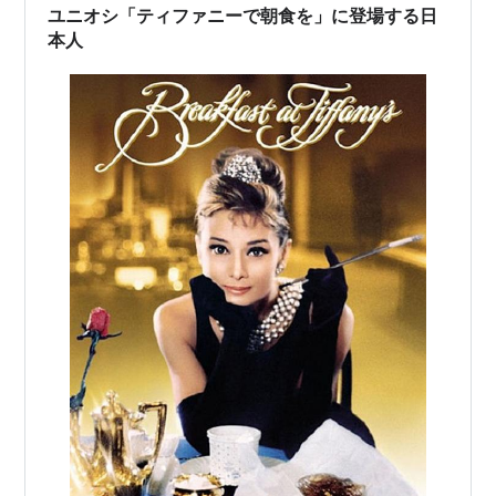
kinakochan.hatenablog.…
ユニオシ「ティファニーで朝食を」に登場する日
本人