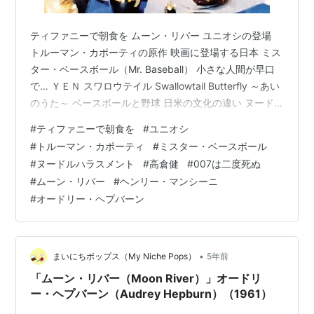
ティファニーで朝食を ムーン・リバー ユニオシの登場
トルーマン・カポーティの原作 映画に登場する日本 ミス
ター・ベースボール（Mr. Baseball） 小さな人間が早口
で… ＹＥＮ スワロウテイル Swallowtail Butterfly ～あい
のうた～ ベースボールと野球 日米の文化の違い ヌード
ルハラスメント 高倉健さんも登場 ロスト・イン・トラン
#
ティファニーで朝食を
#
ユニオシ
スレーション 007は二度死ぬ ディズニー映画でも 秋です
#
トルーマン・カポーティ
#
ミスター・ベースボール
ね。 昨日（2022年9月29日）の金沢の日の入りは17時41
#
ヌードルハラスメント
#
高倉健
#
007は二度死ぬ
分。8月29日は18時27分でしたから、一ヵ月で40分以上
#
ムーン・リバー
#
ヘンリー・マンシーニ
早くなっています。 夜が長くなり、読書などには良い季
#
オードリー・ヘプバーン
節になって…
•
まいにちポップス（My Niche Pops）
5年前
「ムーン・リバー（Moon River）」オードリ
ー・ヘプバーン（Audrey Hepburn）（1961）