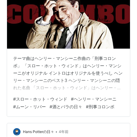
テーマ曲はヘンリー・マンシーニ作曲の「刑事コロン
ボ」 「スロー・ホット・ウィンド」はヘンリー・マンシ
ーニがオリジナル イントロはオリジナルを使うべし ヘン
リー・マンシーニのベスト3 ヘンリー・マンシーニの隠
れた名曲 「スロー・ホット・ウィンド」はヘンリー・マ
ンシーニがオリジナル 今度のアンサンブル練習会でやる
#
スロー・ホット・ウィンド
#
ヘンリー・マンシーニ
曲のひとつは、オリジナルがヘンリー・マンシーニ作曲
#
ムーン・リバー
#
酒とバラの日々
#
刑事コロンボ
の「スロー・ホット・ウィンド」である。私はジャズ師
が弾いてくれるまでまったく聴いたことがなく、師が勝
手に指定したのだ。 「まだまだ暑いから」 ってね。 そ
りゃいいんだけどね。 kuromitsu-
•
Hans Potterの日々
4年前