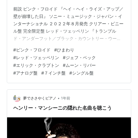
前説 ピンク・フロイド 『ヘイ・ヘイ・ライズ・アップ／
壁が崩壊した日』 ソニー・ミュージック・ジャパン・イ
ンターナショナル ２０２２年８月発売 クリアー・ビニー
ル盤 完全限定盤 レッド・ツェッペリン 『トランプル
ド・アンダーフット／ブラック・カウントリー・ウーマ
ン』 Rhino ２０２５年１１月発売（2026BLACK
#
ピンク・フロイド
#
ひまわり
FRIDAY） エリック・クラプトン＆ジェフ・ベック 『ム
#
レッド・ツェッペリン
#
ジェフ・ベック
ーン・リバー／ハウ・クッド・ウィ・ノウ』
#
エリック・クラプトン
#
ムーン・リバー
Bushbranch/Surdog Records ２０２３年７月発売 前説
#
アナログ盤
#
７インチ盤
#
シングル盤
ＷＢＣで日本代表が敗退してから脱力状態が続いていま
す。 しかしながら、ベネズエラが今日、決勝戦に進出…
•
夢でささやくピアノ
1年前
ヘンリー・マンシーニの隠れた名曲を聴こう