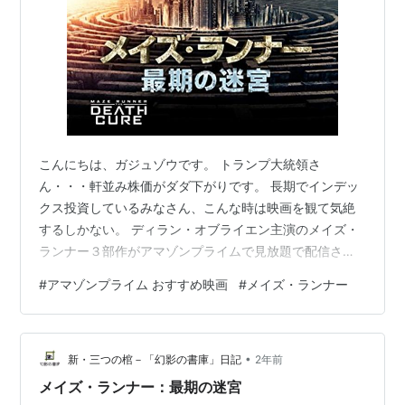
こんにちは、ガジュゾウです。 トランプ大統領さ
ん・・・軒並み株価がダダ下がりです。 長期でインデッ
クス投資しているみなさん、こんな時は映画を観て気絶
するしかない。 ディラン・オブライエン主演のメイズ・
ランナー３部作がアマゾンプライムで見放題で配信され
ています！！ こちらは巨大迷路に閉じ込められた若者た
#
アマゾンプライム おすすめ映画
#
メイズ・ランナー
ちを描いたサスペンスアクションスリラーです。 では、
行ってみましょう！！
•
新・三つの棺－「幻影の書庫」日記
2年前
メイズ・ランナー：最期の迷宮