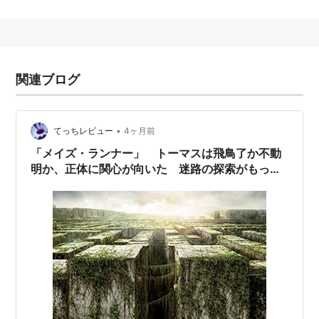
監督：
ウェス・ボール
製作：
マーティ・ボーウェン
、
ウィック・ゴドフリ
ー
、
エレン・ゴールドスミス＝ヴァイン
、
リー・ス
関連ブログ
トールマン
、
リンゼイ・ウィリアムズ
製作総指揮：
エディ・ガマラ
、
ジョー・ハートウィ
ック・Jr
•
てっちレビュー
4ヶ月前
脚本：
ノア・オッペンハイム
、
グラント・ピアー
「メイズ・ランナー」 トーマスは飛鳥了か不動
ス・マイヤーズ
、
T・S・ノウリン
明か、正体に関心が向いた 迷路の探索がもっと
原作：
ジェームズ・ダシュナー
描かれると良かった ラストはドリフか？という
撮影：
エンリケ・シャディアック
力技 （名作考察）
編集：
ダン・ジマーマン
音楽：
ジョン・パエザーノ
キャスト
ディラン・オブライエン