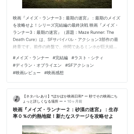
*1
:
Rated PG-13 for thematic elements and intense
sequences of sci-fi violence and action, including
映画『メイズ・ランナー3：最期の迷宮』：最期のメイズ
some disturbing images.
を攻略せよ！シリーズ完結編の最終決戦 映画『メイズ・
ランナー3：最期の迷宮』（原題：Maze Runner: The
Death Cure）は、SFサバイバル・アクション3部作の最
終章です。前作の終盤で、仲間であるミンホが巨大組織
WCKD（ウィケッド）に捕らえられてしまったトーマス
#
メイズ・ランナー
#
完結編
#
ラスト・シティ
は、彼を救出するため、残された仲間たちと共にWCKD
#
ディラン・オブライエン
#
SFアクション
の最後の拠点「ラスト・シティ」を目指します。そこ
#
映画レビュー
#
映画感想
は、WCKDがフレアウイルスの治療法を完成させるため
に、免疫を持つ若者たちを実験台にしている、最も危険
で厳重に警備された場所でした。キャッチコピーの通り
【ネタバレあり】*ぽかぽか映画日和* ー 秒でその映画にち
「最期の迷路」…
•
ょっと詳しくなる場所 ー
10ヶ月前
映画『メイズ・ランナー２：砂漠の迷宮』：生存
率０％の灼熱地獄！新たなステージを攻略せよ