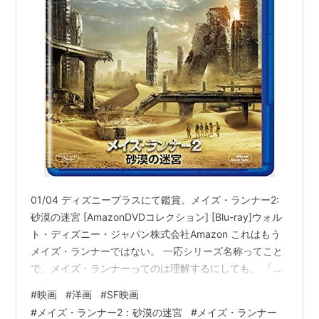
01/04 ディズニープラスにて鑑賞。メイズ・ランナー2:
砂漠の迷宮 [AmazonDVDコレクション] [Blu-ray]ウォル
ト・ディズニー・ジャパン株式会社Amazon これはもう
メイズ・ランナーではない。 一応シリーズ名称ってこと
で、メイズ・ランナーってのは理解するにしても、 「砂
漠の迷宮」なんてどこにも無いんで、そっちは明らかに
#
映画
#
洋画
#
SF映画
邦題詐欺だよね。 原題の「The Scorch Trials」なら「焦
#
メイズ・ランナー2：砂漠の迷宮
#
メイズ・ランナー