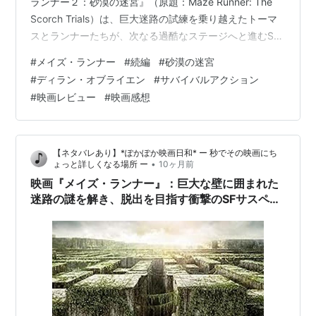
ランナー２：砂漠の迷宮』（原題：Maze Runner: The
Scorch Trials）は、巨大迷路の試練を乗り越えたトーマ
スとランナーたちが、次なる過酷なステージへと進むSF
サスペンス3部作の第2部です。前作のクライマックスで
#
メイズ・ランナー
#
続編
#
砂漠の迷宮
自分たちを操っていた巨大組織WCKD（ウィケッド）の
#
ディラン・オブライエン
#
サバイバルアクション
存在を知った彼らは、救出された施設でさらなる驚愕の
#
映画レビュー
#
映画感想
事実に直面します。施設の建物から逃げ出した先には、
太陽のフレアによって灼きつくされ、すべてが崩壊した
広大な砂漠「スコッチ」が広がっていました。文明が崩
【ネタバレあり】*ぽかぽか映画日和* ー 秒でその映画にち
壊した世界を…
•
ょっと詳しくなる場所 ー
10ヶ月前
映画『メイズ・ランナー』：巨大な壁に囲まれた
迷路の謎を解き、脱出を目指す衝撃のSFサスペン
ス