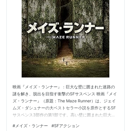
映画『メイズ・ランナー』：巨大な壁に囲まれた迷路の
謎を解き、脱出を目指す衝撃のSFサスペンス 映画『メイ
ズ・ランナー』（原題：The Maze Runner）は、ジェイ
ムズ・ダシュナーの大ベストセラー小説を原作とするSF
サスペンス3部作の第1部です。高い壁に囲まれた巨大な
迷路（メイズ）の中心にある、草原の空間「グレード」
#
メイズ・ランナー
#
SFアクション
に閉じ込められた数十人の少年たち。彼らは記憶を全て