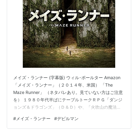
ウィル・ポールター
カヤ・スコデラーリオ
トーマス・ブローディ・サングスター
パトリシア・クラークソン
概要
高い壁に囲まれた巨大な迷路は、朝になると扉が
開き、夜が訪れる前に扉は閉じられる。夜の間、
メイズ・ランナー (字幕版) ウィル･ポールター Amazon
迷路はその構造を変化させ、二度と同じ道順は出
「メイズ・ランナー」（２０１４年、米国） 「The
現しない−。
Maze Runner」 （ネタバレあり。見ていない方はご注意
迷路に囲まれたエリアには、月に一度、生活物資
を） １９８０年代半ばにテーブルトークＲＰＧ「ダンジ
とともに新しい「ランナー」が送り込まれてく
ョンズ＆ドラゴンズ」（Ｄ＆Ｄ）や、「火吹山の魔法使
る。記憶を失い、かろうじて自分の名前だけを思
い」「死のワナの地下迷宮」等のゲームブックにはまっ
#
メイズ・ランナー
#
デビルマン
い出すランナーたちは、コミュニティを形成。選
た世代としては、わくわくした。 怪物がいる迷路の探索
という設定に。 「ダンジョンズ＆ドラゴンズ」のベーシ
ばれた数名が迷路の構造を調べ、この地からの脱
ックルールセット（手前）とゲームブック等 迷路の探索