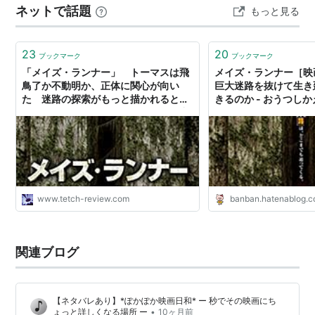
出法を探す。迷路の扉が閉まる夜までに戻らなけ
ネットで話題
もっと見る
や謎解きがもう少し描かれると良かった。 迷路の奥の扉
れば、ランナーに命の保証はない。迷路に隠され
を開く謎解きだけじゃなくて、迷路の法則性に気づくと
た秘密とは？そしてランナーたちの運命は？あら
ころとか。 …
23
20
ブックマーク
ブックマーク
ゆる予想を超えた衝撃のクライマックスが待って
「メイズ・ランナー」 トーマスは飛
メイズ・ランナー［映
いる−。
鳥了か不動明か、正体に関心が向い
巨大迷路を抜けて生き
た 迷路の探索がもっと描かれると良
きるのか - おうつしか
（公式サイトより）
かった ラストはドリフか？という力
技 - てっちレビュー
予告編
www.tetch-review.com
banban.hatenablog.
関連ブログ
【ネタバレあり】*ぽかぽか映画日和* ー 秒でその映画にち
•
ょっと詳しくなる場所 ー
10ヶ月前