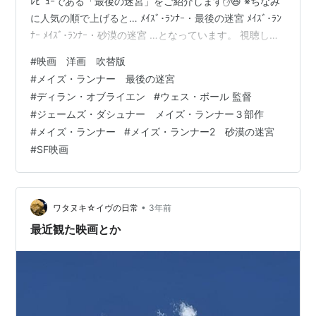
ﾚﾋﾞｭｰである「最後の迷宮」をご紹介します✋😆 ※ちなみ
に人気の順で上げると… ﾒｲｽﾞ･ﾗﾝﾅｰ・最後の迷宮 ﾒｲｽﾞ･ﾗﾝ
ﾅｰ ﾒｲｽﾞ･ﾗﾝﾅｰ・砂漠の迷宮 …となっています。 視聴した
作品は… ★🌟🌟🌟🌟🌟🌟🌟🌟🌟 メイズ・ランナー3 最後
#
映画 洋画 吹替版
の迷宮 原題＝Maze Runner The Death Cure ★🌟🌟🌟🌟
#
メイズ・ランナー 最後の迷宮
🌟🌟🌟🌟🌟 監督＝ ｳｪｽ･ﾎﾞｰﾙ氏 脚本＝ﾉｱ･ｵｯﾍﾟﾝﾊｲﾑ氏 ＝ｸﾞ
#
ディラン・オブライエン
#
ウェス・ボール 監督
ﾗﾝﾄ･ﾋﾟｱｰｽ･ﾏｲﾔｰ氏 ＝T・S・ﾉｰﾘﾝ氏 原作＝…
#
ジェームズ・ダシュナー メイズ・ランナー３部作
#
メイズ・ランナー
#
メイズ・ランナー2 砂漠の迷宮
#
SF映画
•
ワタヌキ☆イヴの日常
3年前
最近観た映画とか