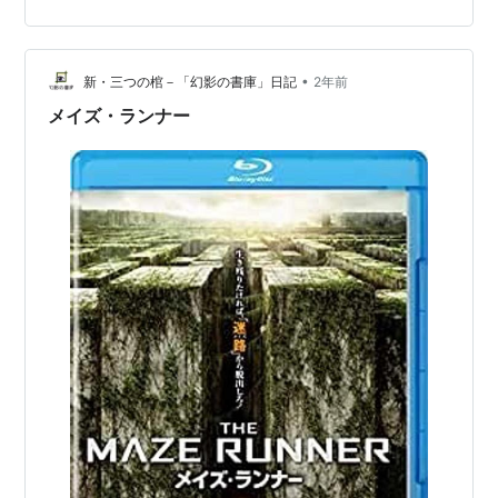
土の試練」ってことで納得。 これはまさかの〇〇〇映画
になっちゃったね。 〇〇〇に襲われながらの脱出劇、っ
て、普通のよくある映画になっちゃった。 また、これを
第二段階と云われても、前作で批判し…
•
新・三つの棺－「幻影の書庫」日記
2年前
メイズ・ランナー