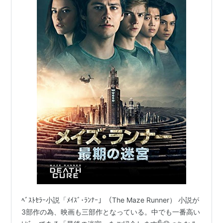
ﾍﾞｽﾄｾﾗｰ小説「ﾒｲｽﾞ･ﾗﾝﾅｰ」（The Maze Runner） 小説が
3部作の為、映画も三部作となっている。中でも一番高い