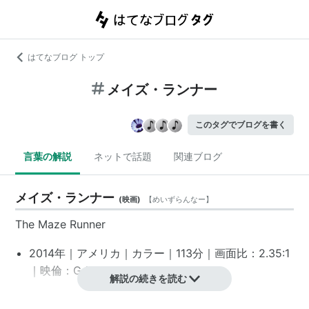
はてなブログ トップ
メイズ・ランナー
このタグでブログを書く
言葉の解説
ネットで話題
関連ブログ
メイズ・ランナー
(
映画
)
【
めいずらんなー
】
The Maze Runner
2014年｜アメリカ｜カラー｜113分｜画面比：2.35:1
｜映倫：G｜MPAA: PG-13
*1
解説の続きを読む
スタッフ