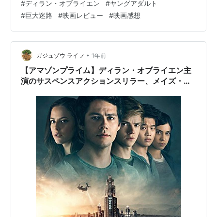
#
ディラン・オブライエン
#
ヤングアダルト
失っており、かろうじて自分の名前だけを思い出しま
#
巨大迷路
#
映画レビュー
#
映画感想
す。朝になると迷路の巨大な扉が開き、夜が訪れる前に
扉は閉じられます。迷路は夜中に自ら構造を変化させる
ため、二度と同じ道順は出現しないという過酷な状況で
す。新たな少年トーマスが送り込…
•
ガジュゾウ ライフ
1年前
【アマゾンプライム】ディラン・オブライエン主
演のサスペンスアクションスリラー、メイズ・ラ
ンナー３部作をイッキ観しよう！！