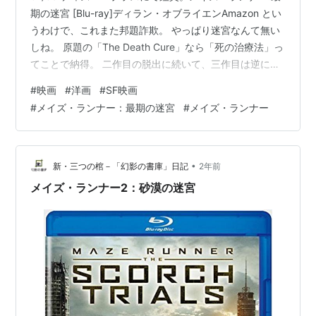
期の迷宮 [Blu-ray]ディラン・オブライエンAmazon とい
うわけで、これまた邦題詐欺。 やっぱり迷宮なんて無い
しね。 原題の「The Death Cure」なら「死の治療法」っ
てことで納得。 二作目の脱出に続いて、三作目は逆に侵
入。 まぁこういう裏表関係という面白さはあるし、 アク
#
映画
#
洋画
#
SF映画
ションのダイナミックスさもあって、二作目よりはま
#
メイズ・ランナー：最期の迷宮
#
メイズ・ランナー
し。 ただ、結局最後までぶれぶれだったよなぁ。 なんの
かんの正当化しようとしたって、 血清という初手の初手
から、一歩も進んでないやんというお粗末さ。 せめて複
製とか大量生産の首尾くらい整えておこうよ。 …
•
新・三つの棺－「幻影の書庫」日記
2年前
メイズ・ランナー2：砂漠の迷宮