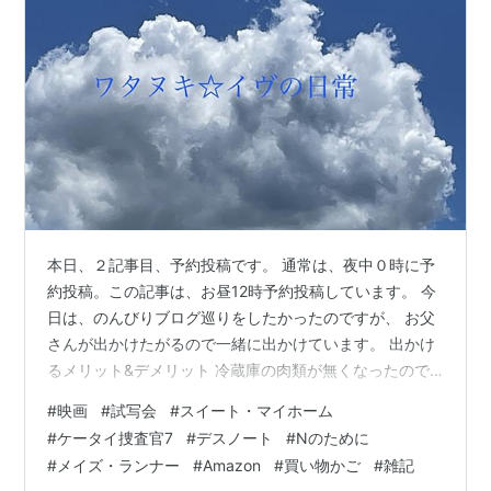
本日、２記事目、予約投稿です。 通常は、夜中０時に予
約投稿。この記事は、お昼12時予約投稿しています。 今
日は、のんびりブログ巡りをしたかったのですが、 お父
さんが出かけたがるので一緒に出かけています。 出かけ
るメリット&デメリット 冷蔵庫の肉類が無くなったので
補充も必要ではあるし、ワタヌキ、ほぼ外出しないので
#
映画
#
試写会
#
スイート・マイホーム
ブログのネタ入手できる。 体調回復に時間がかかる&さ
#
ケータイ捜査官7
#
デスノート
#
Nのために
らに疲労。 先に予定がある場合、それに向けての体力温
#
メイズ・ランナー
#
Amazon
#
買い物かご
#
雑記
存しときたい。近日、歯科メンテナンスもあるし。 ワタ