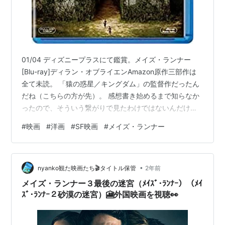
01/04 ディズニープラスにて鑑賞。メイズ・ランナー
[Blu-ray]ディラン・オブライエンAmazon原作三部作は
全て未読。 「猿の惑星／キングダム」の監督作だったん
だね（こちらの方が先）。 感想書き始めるまで知らなか
ったので、そういう繋がりで見たわけではないんだけ
ど。 まとめて三部作見た上での感想だけど、 単品で評価
#
映画
#
洋画
#
SF映画
#
メイズ・ランナー
に値するのはこの一作目だけのように思えるな。 ただ、
それもかなり限定的。 これは自分の期待値だけかもしれ
ないけど、 このタイトルからは、シチュエーション・ス
•
リラー系統の作品で、 迷路の謎を解くところが主題のよ
nyanko観た映画たち🎬️タイトル保管
2年前
うに思ってしまってた。 でも、そういう興味を満たすよ
メイズ・ランナー３最後の迷宮（ﾒｲｽﾞ･ﾗﾝﾅｰ）（ﾒｲ
うな作品では全…
ｽﾞ･ﾗﾝﾅｰ２砂漠の迷宮）🎦外国映画を視聴👀