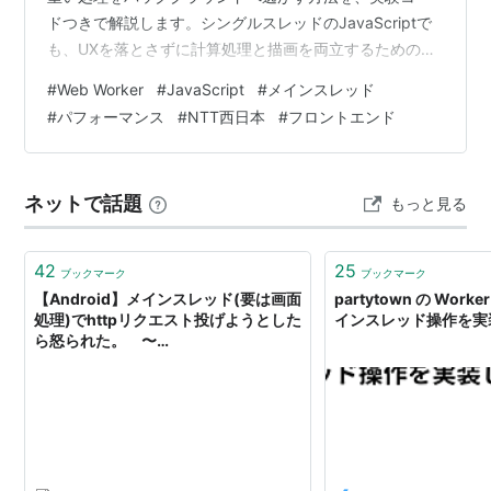
ドつきで解説します。シングルスレッドのJavaScriptで
も、UXを落とさずに計算処理と描画を両立するための実
装パターンをまとめました。 本記事は2026年3月時点の
#
Web Worker
#
JavaScript
#
メインスレッド
情報に基づきます。 仕様書やMDNなどを読んでも、
#
パフォーマンス
#
NTT西日本
#
フロントエンド
「Workerに逃がす」と口で言うのと、画面上で動きの差
を一度見るのとでは、腹落ちの深さがかなり違います。
私自身も最初の頃はイベントループの説明と体感がなか
ネットで話題
もっと見る
なか結びつかず、実験用の短いforを回して初めて「占
有」の意…
42
25
ブックマーク
ブックマーク
【Android】メインスレッド(要は画面
partytown の Wor
処理)でhttpリクエスト投げようとした
インスレッド操作を実
ら怒られた。 〜
NetworkOnMainThreadException〜
- 訳も知らないで