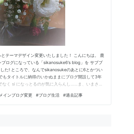
gのタイトルとテーマデザイン変更いたしました！ こんにちは。 鹿
グになっている「sikanosuke6’s blog」を サブブ
! ところで、なんでsikanosukeのあとに6とかつい
分でもタイトルに納得のいかぬままにブログ開設して3年
i でなく si になっとるのが気に入らんし……ま、いまさら
らかしていました。 が、せっかくならこの際その引っ
メインブログ変更
#
ブログ生活
#
過去記事
ということで、タイトルも変更しちゃい…