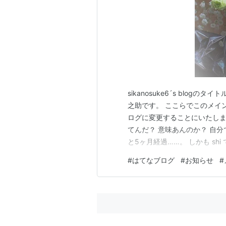
sikanosuke6´s blo
之助です。 ここらでこのメインブロ
ログに変更することにいたしました
てんだ？ 意味あんのか？ 自
と5ヶ月経過……。 しかも sh
ど～でもいいけど、と、ほった
#
はてなブログ
#
お知らせ
#
掛かる部分も改善しようと。 