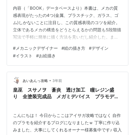
内容（「BOOK」データベースより）本書は、メカの質
感表現がたったの4つ(金属、プラスチック、ガラス、ゴ
ム)しかないことに注目し、この質感表現のコツを紹介。
立体であるメカの構造をどうとらえるかの問題も5段階描
写法で手軽に簡単に描く方法を見いだし紹介した。ま
た、カッコよく見せるための効果のコツも忘れず紹介し
#
メカニックデザイナー
#
絵の描き方
#
デザイン
ている。 What)これは何のための本か？ メカの描き方の
#
イラスト
#
お絵描き
本。 Why)この本を読む理由は何か？ バイクを1台描いて
みたくて！ How)この本が伝える解決法は何か？ 中身は
「オリジナルデザインのロボやマシンを描くためのポイ
ント」なんですが、なんですが、表紙が恥ずかしくて図
•
あいあんっ攻略
3年前
書館で赤面です。 総評…
皇巫 スサノヲ 蒼炎 透け加工 瞳レジン盛
り 全塗装完成品 メガミデバイス プラモデ
ル 送料他注意 コトブキヤ KOTOBUKIYA
こんにちは！ 今日からここはアイサガ攻略ではなく 自作
のプラモを紹介するブログになりましたｗ 丁寧に作り込
みました、大事にしてくれるオーナー様募集中です♪ 収入