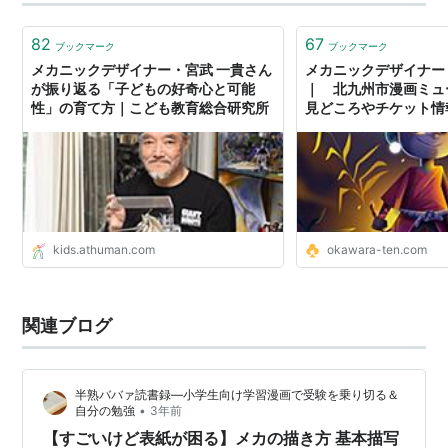
れる仕事の話はどれも魅力的です。 私の仕事はメカニッ
クデザイナーです。 アニメ…
82
67
ブックマーク
ブックマーク
メカニックデザイナー・宮武 一貴さん
メカニックデザイナー
が振り返る「子どもの好奇心と可能
｜ 北九州市漫画ミ
性」の育て方｜こども教育総合研究所
見どころやチケット情
kids.athuman.com
okawara-ten.com
関連ブログ
半熟ババァ読書録―小学生向け学習漫画で受験を乗り切る＆
•
自分の勉強
3年前
【すごいけど表紙が困る】メカの描き方 基本描写