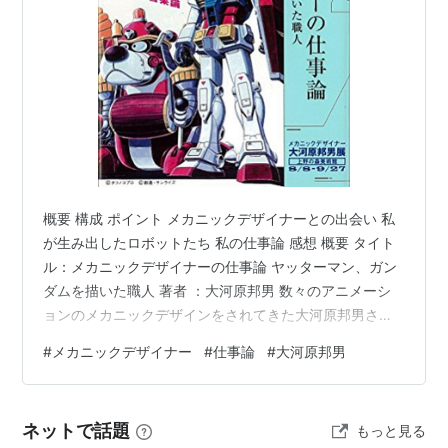
概要 構成 ポイント メカニックデザイナーとの出会い 私
が生み出したロボットたち 私の仕事論 感想 概要 タイト
ル：メカニックデザイナーの仕事論 ヤッターマン、ガン
ダムを描いた職人 著者 ：大河原邦男 数々のアニメーシ
ョンのメカニックデザインをされてきた大河原邦男さん
が、職人として働いてきた経験を作品とともに振り返り
#
メカニックデザイナー
#
仕事論
#
大河原邦男
ながら、仕事への向き合い方について話してくれていま
す。 メカニックデザイナーという仕事ができた当時から
現在まで働かれているので、どこかで必ず見知った作品
ネットで話題
もっと見る
があるかと思います。 洗練されたデザインとともに語ら