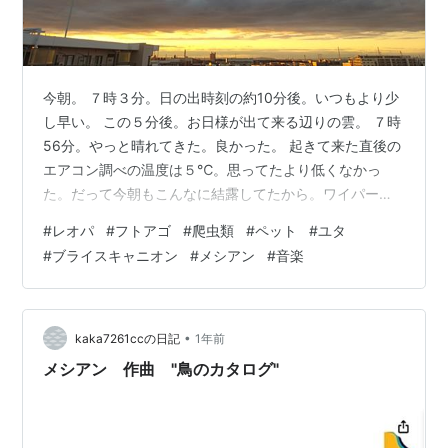
今朝。 ７時３分。日の出時刻の約10分後。いつもより少
し早い。 この５分後。お日様が出て来る辺りの雲。 ７時
56分。やっと晴れてきた。良かった。 起きて来た直後の
エアコン調べの温度は５℃。思ってたより低くなかっ
た。だって今朝もこんなに結露してたから。ワイパーで
拭ったら200mL弱くらいとれたかな。温度計で測った８
#
レオパ
#
フトアゴ
#
爬虫類
#
ペット
#
ユタ
時頃の気温は6.5℃、湿度は31%で、エアコン調べは５℃
#
ブライスキャニオン
#
メシアン
#
音楽
だった。今日は温度差が少し小さい。 通常業務。 多くの
方が昨日からお仕事だったと思うけど、儂も昨日から通
常業務。と言っても仕事ではなく、１週間ぶりにお散歩
再開。２時前頃に外に出たら、予報通り南風が吹いてて
•
kaka7261ccの日記
1年前
わりと暖かった。これなら水…
メシアン 作曲 "鳥のカタログ"