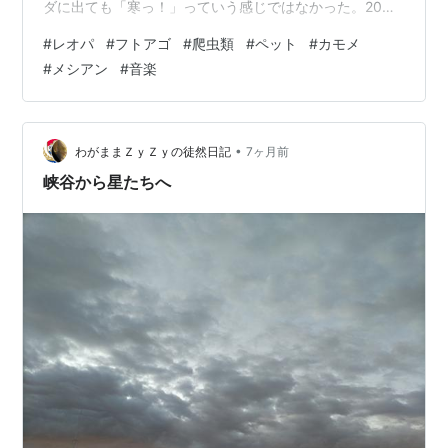
ダに出ても「寒っ！」っていう感じではなかった。20分
後くらいに測った温度は9.2℃だったんだけど、湿度が
#
レオパ
#
フトアゴ
#
爬虫類
#
ペット
#
カモメ
30%しかなくてちょっとガビーン。昨日の予報だと、今
#
メシアン
#
音楽
朝の温度は３℃くらいって言ってたように記憶してるん
だけどねえ。少し時間が遅かったのもあるかもしれない
けど。 またカモメ。 昨日、昼過ぎからお散歩に出かけ、
またカモメに会って来た。家を出たらもの凄い風。最初
•
わがままＺｙＺｙの徒然日記
7ヶ月前
は向かい風の中を歩いたので、それだけ…
峡谷から星たちへ