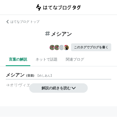
はてなブログ トップ
メシアン
このタグでブログを書く
言葉の解説
ネットで話題
関連ブログ
メシアン
(
音楽
)
【
めしあん
】
→オリヴィエ・メシアン
解説の続きを読む