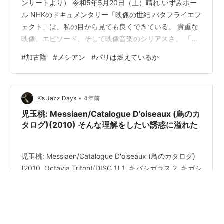
ンサートより） 令和5年5月20日（土）晴れ いずみホー
ル NHKのドキュメンタリー「映像の世紀 バタフライエフ
ェクト」は、私の目から見ても良くできている。 貴重な
映像、エピソード、そして映像音楽のシリアスさ。 「バ
タフライエフェクト」きっかけで加古隆さん（以下、敬
#
加古隆
#
メシアン
#
パリは燃えているか
称略。）を調べると、東京藝術大学を卒業、フランスの
政府留学生としてパリ国立高等音楽院で作曲を学ぶ。巨
匠オリヴィエ・メシアンに師事する。 ＊メシアンという
•
名前は知っていたが、それは呉智英がある文脈で「な
K’s Jazz Days
4年前
ぜ、Ｏ・メシアンの『トゥーランガリラ交響曲』はやら
児玉桃: Messiaen/Catalogue D'oiseaux (鳥のカ
ないのか」と書いていたからであ…
タログ)(2010) そんな理解をしたい誘惑に溢れた
児玉桃: Messiaen/Catalogue D'oiseaux (鳥のカタログ)
(2010, Octavia Triton)(DISC 1) 1. キバシガラス 2. キガシ
ラコウライウグイス 3. イソヒヨドリ 4. カオグロヒタキ
5. モリフクロウ 6. モリヒバリ (DISC 2) 1. ヨーロッパヨ
シキリ 2. ヒメコウテンシ 3. ヨーロッパウグイス (DISC
3) 1. コシジロイソヒヨドリ 2. ノスリ 3. クロサバクヒタ
#
Messiaen
#
児玉桃
#
メシアン
#
現代音楽
#
音楽