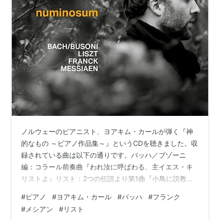
ノルウェーのピアニスト、ヨアキム・カールが弾く『神
的なもの ～ピアノ作品集～』というCDを聴きました。収
録されている曲は以下の通りです。バッハ／ブゾーニ
編：コラール前奏曲『われ汝に呼ばわる、主イエス・キ
リストよ』リスト：2つの伝説より第1曲『小鳥に説教す
るアッシジの聖フランチェスコ』バッハ／ブゾーニ編：
#
ピアノ
#
ヨアキム・カール
#
バッハ
#
フランク
コラール前奏曲『来たれ、異教徒の救い主よ』メシア
#
メシアン
#
リスト
ン：『幼子イエスに注ぐ20のまなざし』より第5曲『御