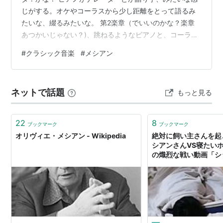
じがする。オケやコーラスから少し距離をとって語るみ
たいな、綴るみたいな。 第2楽章（でいいのかな？楽章
あつかいじゃない？)、跳ねるようなピアノと、コーラス
の訴え。コーラス、賛美歌的な歌詞なんだけど、なんか
#
クラシック音楽
#
メシアン
切迫して訴えるような感じの圧があって、ソプラノの高
音がヒステリックすれすれのヤバい圧。 出た、オンド・
マルトノ、これか！ ポコン、ホワプワ〜ポヨヨンって、
ネットで話題
もっと見る
愉快な音だな〜。 喧騒。なんだこれおもろー！ みんな好
き勝手鳴らしてとっちらかってるように聴こえる。と思
ったら、ピタッ！と止まる。 第3楽章…
22
8
ブックマーク
ブックマーク
オリヴィエ・メシアン - Wikipedia
絶対に飼い主さんを起
シアンさんVS寝たい
の熾烈な戦い動画「シ
ンペンペンペン」