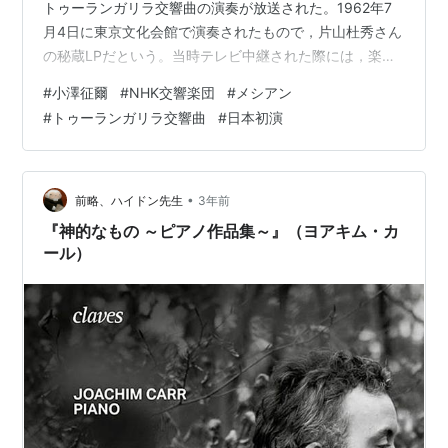
トゥーランガリラ交響曲の演奏が放送された。1962年7
月4日に東京文化会館で演奏されたもので，片山杜秀さん
の秘蔵LPだという。当時テレビ中継された際には，楽章
が終わるごとに盛大な拍手があったという
#
小澤征爾
#
NHK交響楽団
#
メシアン
（https://concertdiary.blog.fc2.com/blog-entry-
#
トゥーランガリラ交響曲
#
日本初演
74.html?sp）が，このLPでは拍手は全てカットされてい
るようだ。 これは本当に凄まじい演奏だ。特に第5楽章
と第10楽章は，まさに火の玉のような演奏とはこういう
演奏を言うのだ，と思わせる。N響も…
•
前略、ハイドン先生
3年前
『神的なもの ～ピアノ作品集～』（ヨアキム・カ
ール）