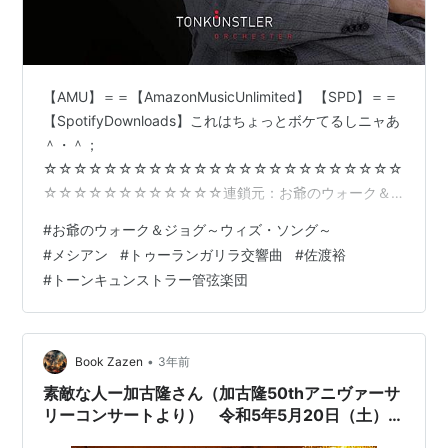
【AMU】＝＝【AmazonMusicUnlimited】 【SPD】＝＝
【SpotifyDownloads】これはちょっとボケてるしニャあ
＾・＾；
☆☆☆☆☆☆☆☆☆☆☆☆☆☆☆☆☆☆☆☆☆☆☆☆
☆☆☆☆☆☆☆☆☆☆☆☆連鎖元：お爺のウォーク＆
ジョグ～ウィズ・ソング～《2023／No.167》｜今日聴い
#
お爺のウォーク＆ジョグ～ウィズ・ソング～
たのは・・・『ラヴェル：ピアノ協奏曲、夜のガスパー
#
メシアン
#
トゥーランガリラ交響曲
#
佐渡裕
ル、ソナチネ／マルタ・アルゲリッチ（ピアノ）クラウ
#
トーンキュンストラー管弦楽団
ディオ・アバド指揮 ベルリン・フィル【AMU[ULTRA
HD]】【SPD】』｜いきなりどうしてラヴェルなの！＞？
ドウヨ！どうよ！＜？＿？＞！ドウヨ！？＜！ このメシ
アンの 『トゥーランガリラ交響…
•
Book Zazen
3年前
素敵な人ー加古隆さん（加古隆50thアニヴァーサ
リーコンサートより） 令和5年5月20日（土）晴
れ