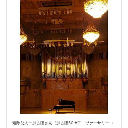
素敵な人ー加古隆さん（加古隆50thアニヴァーサリーコ