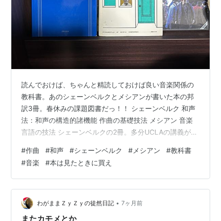
読んでおけば、ちゃんと精読しておけば良い音楽関係の
教科書。あのシェーンベルクとメシアンが書いた本の邦
訳3冊。春休みの課題図書だっ！！ シェーンベルク 和声
法：和声の構造的諸機能 作曲の基礎技法 メシアン 音楽
言語の技法 シェーンベルクの2冊。多分UCLAの講義が
元？ あるいはこれが後？ あの人の「構造」へのこだわり
#
作曲
#
和声
#
シェーンベルク
#
メシアン
#
教科書
が溢れている。音楽（ジャンル不問）やる人は斜め読み
#
音楽
#
本は見たときに買え
でもいいから必読。 メシアン。あの特異な、でも綺麗な
曲の秘密の一端が。まだ僕もちゃんと読んでないけど。
シェーンベルクの和声。絶版らしい。アマゾンで中古が
20000！ 図書館という手がある。作曲の、は新品で
•
わがままＺｙＺｙの徒然日記
7ヶ月前
6600円。高っ！ 対位法の…
またカモメとか