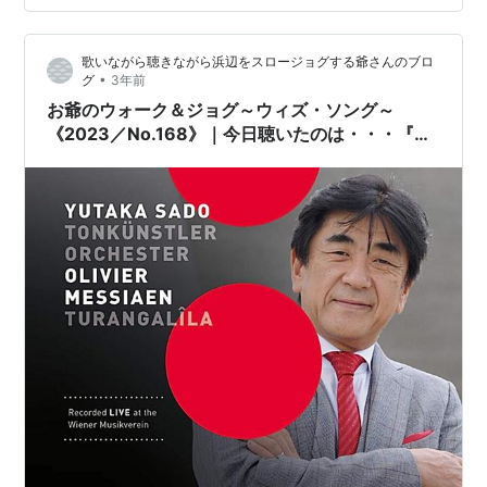
子に注ぐ御子のまなざし』バッハ／ブゾーニ編：コラー
ル前奏曲『目を覚ませと呼ぶ声が聞こえ』リスト：2つの
歌いながら聴きながら浜辺をスロージョグする爺さんのブロ
伝説より第2曲『波の上を渡るパオラの聖フランチェス
•
グ
3年前
コ』バッハ／ブゾーニ編：コラール前奏曲『来た…
お爺のウォーク＆ジョグ～ウィズ・ソング～
《2023／No.168》｜今日聴いたのは・・・『メ
シアン：トゥーランガリラ交響曲／佐渡裕 指揮 ト
ーンキュンストラー管弦楽団【AMU[ULTRA
HD]】【SPD】』｜《ピアノ》と《オンド・マル
トノ》は誰が弾いてるの！＜？＞～＜・＞！メシ
アンということは・・・セリエルの彼方へと向か
うのドスか！＜・＞～＜？＞！