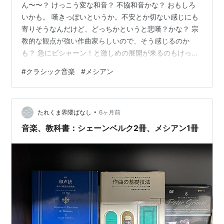
ん〜〜？ けっこう変な和音？ 不協和音かな？ おもしろ
いかも。 嘆きっぽいというか。不安とか切ない感じにも
寄りそうなんだけど、どっちかというと悲嘆？かな？ 宗
教的な観点が強い作曲家らしいので、そう感じるのか
も？ 急にピシャーン！と激しめの展開が来るのもけっこ
うおもしろい。嫌いじゃないな。 変な和音だし、空間的
#
クラシック音楽
#
メシアン
なのに、武満徹みたいな気持ち悪さじゃなかったんだよ
ね けっこうしっかり輪郭が見えつつ、歪みというより、
レイヤーのズレ、その残像みたいな？ ランキング参加中
•
クラシック音楽 🎵 曲名：忘れられたささげもの✍️ 作曲
たれくま界隈ばなし
6ヶ月前
家：メシアン🎼 指揮者：鈴木優人🎺 オーケストラ：NHK
音楽、教科書：シェーンベルク2冊、メシアン1冊
交響楽団📺️放送日時：2…