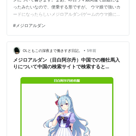
ったみたいなので、便乗する形ですが。 ウマ娘で強いカ
ードになったらしいメジロアルダン(ゲームのウマ娘にあ
まり詳しくないので、なんとなく強いカードになったこ
#
メジロアルダン
としかわからないのです)。ただ、一部で「G1を勝ってい
ないのに、なんでそんないいカードにするんだ」という
声があったようです。 これに対しての自分の意見は、次
•
のとおりです。「メジロアルダンはG1を勝てる素質はあ
OLともこの深夜まで働きすぎ日記。
5年前
った馬だよ。それも、ひとつだけでなく、いくつも」 メ
メジロアルダン（目白阿尔丹）中国での種牡馬入
ジロを代表する名門アマゾンウォリアー…
りについて中国の検索サイトで検索すると…