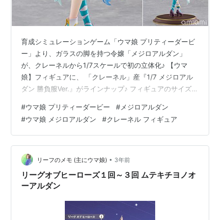
育成シミュレーションゲーム「ウマ娘 プリティーダービ
ー」より、ガラスの脚を持つ令嬢「メジロアルダン」
が、クレーネルから1/7スケールで初の立体化♪ 【ウマ
娘】フィギュアに、 「クレーネル」産『1/7 メジロアル
ダン 勝負服Ver.』がラインナップ♪ フィギュアのサイズ
は、 1/7スケールの全高：約24cm（台座を含む）。 原型
#
ウマ娘 プリティーダービー
#
メジロアルダン
製作は「株式会社イクリエ」。 （※敬称略） ウマ娘 プリ
#
ウマ娘 メジロアルダン
#
クレーネル フィギュア
ティーダービー『メジロアルダン 勝負服Ver.』1/7 完成品
フィギュアは、クレーネルより2025年10月発売の予定で
す♪ 【Amazon】ヴァイスシュヴァルツ ブースターパッ
ク『ウマ娘 新時代の扉』【ブシロード】 …
•
リーフのメモ (主にウマ娘)
3年前
リーグオブヒーローズ１回～３回 ムテキチヨノオ
ーアルダン