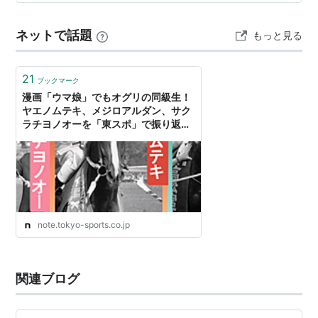
や装飾が圧倒的な再現度！ 透明感のある髪の造形が、爽
やかで上品な雰囲気を演出！ 思慮深い瞳と柔らかな微笑
ネットで話題
もっと見る
みが、アルダンの優雅さを表現！ クリアパーツで作られ
たレースが高級感たっ…
アスワン
ノーザンテースト
Northern Dancer
21
*Northern Taste
ブックマーク
漫画「ウマ娘」でもオグリの同級生！
ヤエノムテキ、メジロアルダン、サク
Lady Victoria
ラチヨノオーを「東スポ」で振り返る
｜東スポnote
リリーオブザナイル
Never Bend
*Lily of the Nile
Nile Lily
note.tokyo-sports.co.jp
メジロヒリュウ
ネヴァービート
Never Say Die
関連ブログ
*
Never Beat