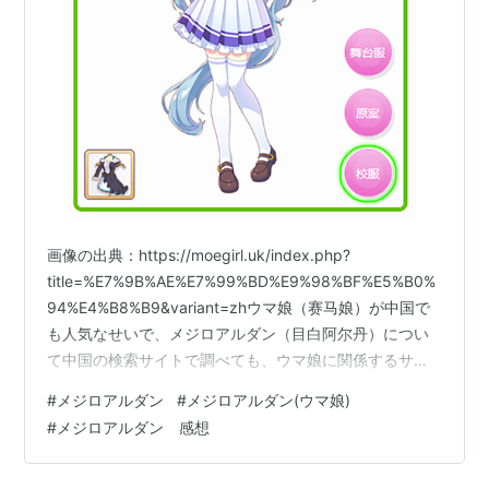
画像の出典：https://moegirl.uk/index.php?
title=%E7%9B%AE%E7%99%BD%E9%98%BF%E5%B0%
94%E4%B8%B9&variant=zhウマ娘（赛马娘）が中国で
も人気なせいで、メジロアルダン（目白阿尔丹）につい
て中国の検索サイトで調べても、ウマ娘に関係するサイ
トがいっぱい出てくるんですよね。(笑)本物のメジロアル
#
メジロアルダン
#
メジロアルダン(ウマ娘)
ダンは、中国で後継種牡馬を輩出しています。というこ
#
メジロアルダン 感想
とは、ノーザンテースト（北方风味）の血統が中国で残
っているということです。参考：