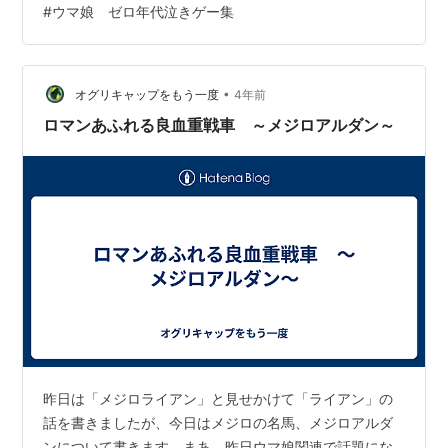
#
ウマ娘 ゼロ年代泣きゲー集
欲しいと言い残し、自分の実力を示すことに拘る。 いつ
死ぬか分からないアルダンにとって「今」を刻むことが
全てだったのである！ その結果ダート1200でも結果を残
し、約束通り、トレーナーのスカウ…
•
オグリキャップをもう一度
4年前
ロマンあふれる良血重戦車 ～メジロアルダン～
昨日は「メジロライアン」と見せかけて「ライアン」の
話を書きましたが、今日はメジロの名馬、メジロアルダ
ンについて書きます。まあ、昨日ウマ娘関連で話題にな