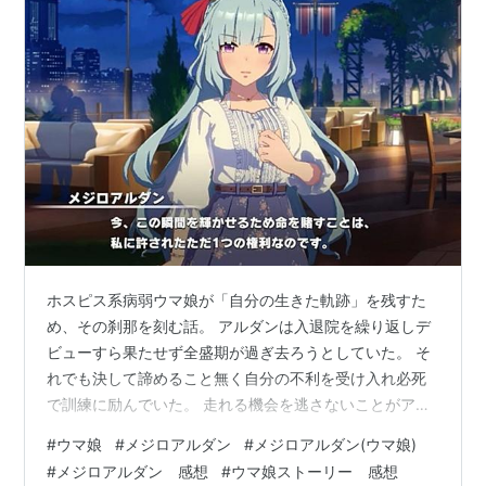
ホスピス系病弱ウマ娘が「自分の生きた軌跡」を残すた
め、その刹那を刻む話。 アルダンは入退院を繰り返しデ
ビューすら果たせず全盛期が過ぎ去ろうとしていた。 そ
れでも決して諦めること無く自分の不利を受け入れ必死
で訓練に励んでいた。 走れる機会を逃さないことがアル
ダンとっては重要で適性外の選抜レースに挑む。 トレー
#
ウマ娘
#
メジロアルダン
#
メジロアルダン(ウマ娘)
ナーはスカウトすれば無茶を防げると思い専属になるこ
#
メジロアルダン 感想
#
ウマ娘ストーリー 感想
とを提案するが……。 アルダンは選抜レースの後に来て