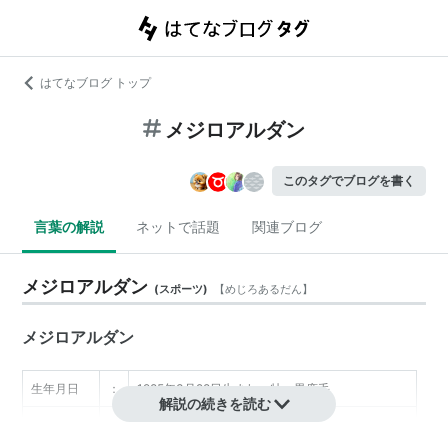
はてなブログ トップ
メジロアルダン
このタグでブログを書く
言葉の解説
ネットで話題
関連ブログ
メジロアルダン
(
スポーツ
)
【
めじろあるだん
】
メジロアルダン
生年月日
：
1985年3月28日生まれ、牡、黒鹿毛
解説の続きを読む
生産者
：
メジロ牧場（北海道伊達）