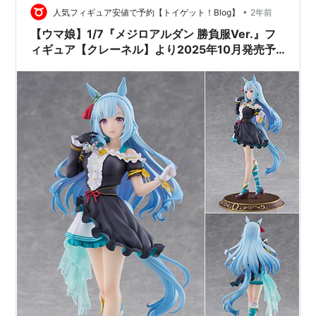
Bride Elect
•
人気フィギュア安値で予約【トイゲット！Blog】
2年前
【ウマ娘】1/7『メジロアルダン 勝負服Ver.』フ
ィギュア【クレーネル】より2025年10月発売予
アマゾンウォリアー
Khaled
定♪
*
Amazon Warrior
War Betsy
リスト::競走馬