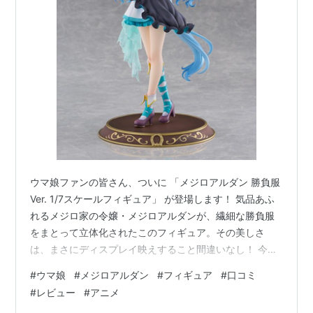
る。その後1年間の骨折休養。復帰後古馬としてはオグ
リキャップ、イナリワン、ヤエノムテキといったライバ
ルと僅差の勝負を繰り広げたものの、常に後塵を拝し
た。右回りコース不得意、左回り得意は骨折の影響とも
言われる。日本で種牡馬入り後、2000年から中国の龍
頭牧場で種牡馬として供用されていた。2002年6月18日
心臓発作で死亡。
代表産駒
ウマ娘ファンの皆さん、ついに 「メジロアルダン 勝負服
Ver. 1/7スケールフィギュア」 が登場します！ 気品あふ
牡馬
性
生年
母
母の父
れるメジロ家の令嬢・メジロアルダンが、繊細な勝負服
メジロスティード
牡
1993年
メジロチモン
カーネルシンボリ
をまとって立体化されたこのフィギュア。その美しさ
は、まさにディスプレイ映えすること間違いなし！ 今回
は、このフィギュアの 魅力やディテール、購入すべきポ
#
ウマ娘
#
メジロアルダン
#
フィギュア
#
口コミ
イント を徹底レビューしていきます！ 【このフィギュア
#
レビュー
#
アニメ
メジロアルダンの血統
の魅力5選】 勝負服「クリノクロア・ライン」のフリル