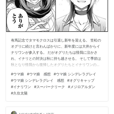
有馬記念でタマモクロスは引退し新年を迎える。 笠松の
オグリに続けと言わんばかりに、新年度には大井からイ
ナリワンが参入する。 だがオグリたちは怪我に泣かさ
れ、イナリとの対決は秋に持ち越させる。 そして季節は
秋となり怪我から復帰したオグリたちとイナリワンの対
決が始まった。 毎日王冠ではアルダンに焦点が当てられ
#
ウマ娘
#
ウマ娘 感想
#
ウマ娘 シンデレラグレイ
るがオグリキャップが勝利を飾る。 秋天ではクリークと
#
ウマ娘 シンデレラグレイ 感想
#
オグリキャップ
シングレオリキャラトレーナー奈瀬文乃の絆が描かれク
#
イナリワン
#
スーパークリーク
#
メジロアルダン
リークが1着となる。 領域対決となりがちだった本作で領
#
久住太陽
域を捨てたクリークが作戦とスタミナで勝利した感動的
な戦いとなった。 【目次】 イナリワンの中央編入とオグ
リたちの怪我 毎日王冠(1989.…
•