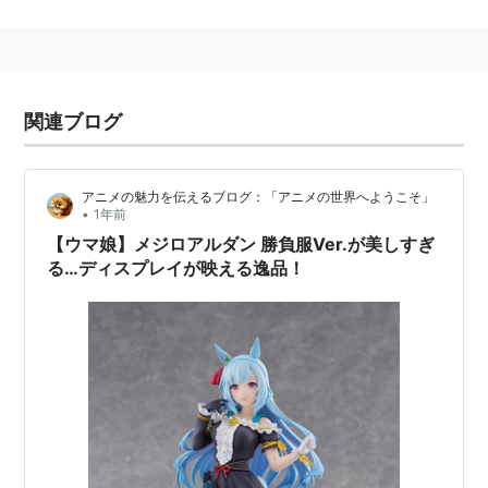
父
：
アスワン
母
：
メジロヒリュウ
母の父
：
ネヴァービート
関連ブログ
馬主
：
メジロ商事（株）
管理調教師
：
奥平真治（美浦北）
アニメの魅力を伝えるブログ：「アニメの世界へようこそ」
競走成績
：
14戦4勝
•
1年前
【ウマ娘】メジロアルダン 勝負服Ver.が美しすぎ
主な勝ち鞍
：
高松宮杯 （2着・日本ダービー 天皇賞（秋））
る…ディスプレイが映える逸品！
メジロラモーヌの半弟。キャリア僅か3戦でダービート
ライアルNHK杯を2着、ダービーでは一旦先頭に立ち勝
利を手中にしかけたものの、
小島太
一世一代の好騎乗と
サクラチヨノオーの差し返しに屈しクビ差の2着に終わ