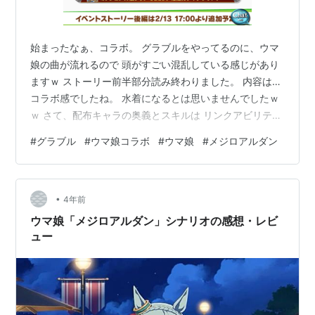
始まったなぁ、コラボ。 グラブルをやってるのに、ウマ
娘の曲が流れるので 頭がすごい混乱している感じがあり
ますｗ ストーリー前半部分読み終わりました。 内容は…
コラボ感でしたね。 水着になるとは思いませんでしたｗ
ｗ さて、配布キャラの奥義とスキルは リンクアビリティ
ですね・・・。 私のない頭では理解できないｗｗｗ わか
#
グラブル
#
ウマ娘コラボ
#
ウマ娘
#
メジロアルダン
らないことが分かりました！ サプチケも来てるんです
ね…。 こちらは全然考えてなかったｗｗｗ 購入期間は
2/20 20:59までとなっております。 期間もありますし、
•
今回は六竜追加がないのでゆっくり交換対象を考えます
4年前
ｗ ウマ娘でガチャ更新があり、 ★3[クリノクロア・ライ
ウマ娘「メジロアルダン」シナリオの感想・レビ
ン]メジロア…
ュー