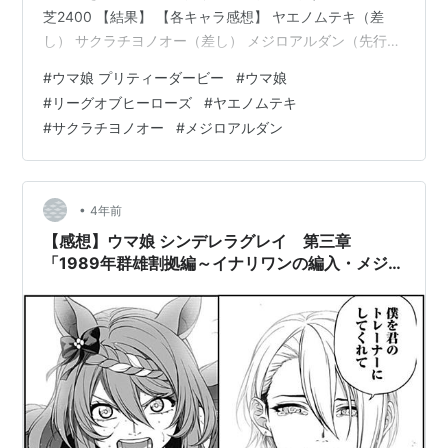
芝2400 【結果】 【各キャラ感想】 ヤエノムテキ（差
し） サクラチヨノオー（差し） メジロアルダン（先行）
第2回中山 芝1200 【結果】 【各キャラ感想】 ヤエノム
#
ウマ娘 プリティーダービー
#
ウマ娘
テキ（先行） サクラチヨノオー（先行） メジロアルダン
#
リーグオブヒーローズ
#
ヤエノムテキ
（先行） 第3回京都 芝3000 【結果】 【各キャラ感想】
#
サクラチヨノオー
#
メジロアルダン
ヤエノムテキ（差し） サクラチヨノオー（先行） メジロ
アルダン（先行） まとめ 第1回東京 芝2400 【結果】 獲
得pt 31,180 最もptを獲得…
•
4年前
【感想】ウマ娘 シンデレラグレイ 第三章
「1989年群雄割拠編～イナリワンの編入・メジロ
アルダンの奮闘・スーパークリークの成熟～」
(77話～101話)