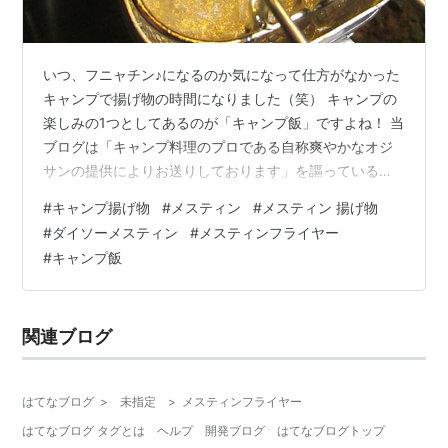
いつ、フニャチン♪になるのか気になって仕方がなかった
キャンプで揚げ物の時間になりました（笑） キャンプの
楽しみの1つとしてあるのが「キャンプ飯」ですよね！ 当
ブログは「キャンプ料理のプロである自称爽やかなオジ
サンの提供によりお送りしております」を謳っているの
ですが、実態は全然料理が出来ないくせに、分からない
#
キャンプ揚げ物
#
メスティン
#
メスティン 揚げ物
と思ってプロを装っている卑劣なキャンプブログだった
#
ダイソーメスティン
#
メスティンフライヤー
りします。 そんな料理が出来ない私でも簡単に調理が出
#
キャンプ飯
来るのが揚げ物だったりします。 今回は、キャンプの揚
げ物に便利なギア（メスティンフライヤー）のご紹介
と、使用する油の量や残って困る廃油の処理について解
関連ブログ
説したいと思います！ キャンプで揚げ物を…
はてなブログ
>
未指定
>
メスティンフライヤー
はてなブログ タグとは
ヘルプ
開発ブログ
はてなブログトップ