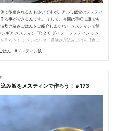
面倒で敬遠される方も多いですが、アルミ飯盒のメスティ
作る事ができるんです。 そして、今回は手軽に誰でも
油炊き込みごはんをご紹介しますね！ メスティンで簡
ギア メスティン TR-210 ダイソー メスティン シメ
を作ろう！ シメジのバター醤油炊き込みごはん【食
込みごはん【作り方】 米に浸水させよう！ ポン酢を加え
ごはん
#
メスティン飯
スティンを炊き上げよう！ メスティンを蒸らそう！ シメ
の完成！…
前
込み飯をメスティンで作ろう！＃173