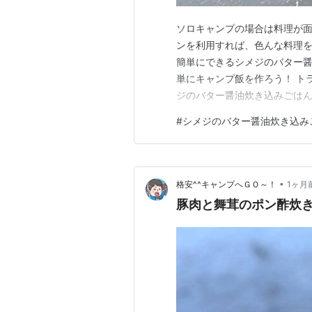
ソロキャンプの場合は料理が
ンを利用すれば、色んな料理を
簡単にできるシメジのバター醤
単にキャンプ飯を作ろう！ トラン
ジのバター醤油炊き込みごはん
材】 シメジのバター醤油炊き
#
シメジのバター醤油炊き込み
よう！ 具材を加えよう！ メ
ジのバター醤油炊き込みごはん
•
格安^^キャンプへＧＯ～！
1ヶ月
豚肉と舞茸のポン酢炊き