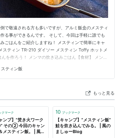
面倒で敬遠される方も多いですが、アルミ飯盒のメスティ
作る事ができるんです。 そして、今回は手軽に誰でも
みごはんをご紹介しますね！ メスティンで簡単にキャ
ティン TR-210 ダイソー メスティン Toffy ホットメ
はんを作ろう！ メンマの炊き込みごはん【食材】 メンマ
米に浸水させよう！ 出汁を加えよう！ 具材を加えよう！
メスティン飯
メスティンを蒸らそう！ メンマの炊き込みごはんの完
もっと見る
10
ックマーク
ブックマーク
ャンプ】”焚き火ワーク
【キャンプ】”メスティン飯”
.9” その② 今回のキャン
鮭を炊き込んでみる。 | 風の
＆メスティン飯。 | 風の
ましゅーBlog
ーBlog