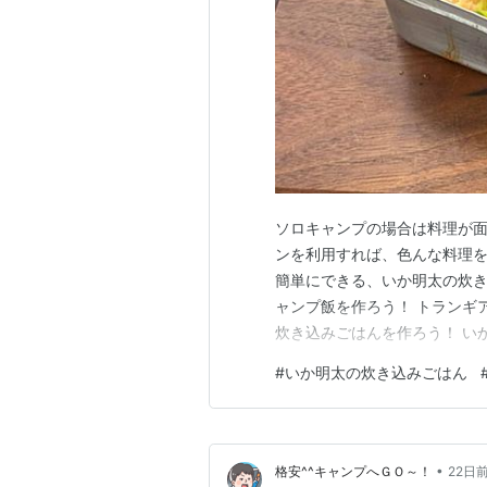
ソロキャンプの場合は料理が
ンを利用すれば、色んな料理を
簡単にできる、いか明太の炊き
ャンプ飯を作ろう！ トランギア 
炊き込みごはんを作ろう！ い
はん【作り方】 米に浸水させ
#
いか明太の炊き込みごはん
メスティンを蒸らそう！ いか
いか明太の炊き込みごはん メ
•
格安^^キャンプへＧＯ～！
22日