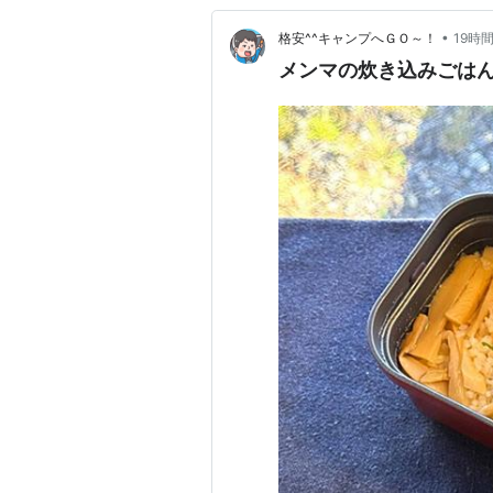
•
格安^^キャンプへＧＯ～！
19時
メンマの炊き込みごはん