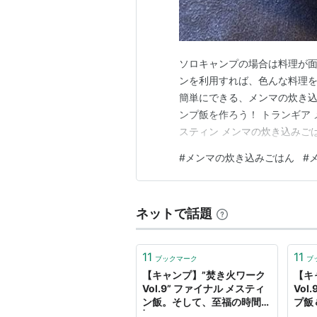
ソロキャンプの場合は料理が
ンを利用すれば、色んな料理を
簡単にできる、メンマの炊き込
ンプ飯を作ろう！ トランギア メス
スティン メンマの炊き込みご
の炊き込みごはん【作り方】 
#
メンマの炊き込みごはん
#
メスティンを炊き上げよう！ 
成！ メスティン飯のまと…
ネットで話題
11
11
ブックマーク
ブ
【キャンプ】”焚き火ワーク
【キ
Vol.9” ファイナル メスティ
Vol
ン飯。そして、至福の時間。
プ飯
| 風のましゅーBlog
ましゅ