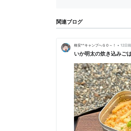
関連ブログ
•
格安^^キャンプへＧＯ～！
12日
いか明太の炊き込みごは