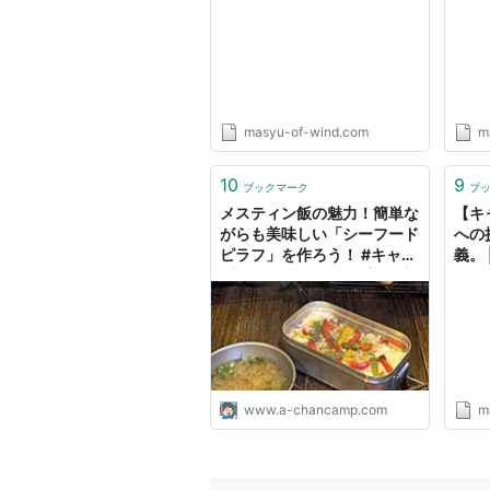
masyu-of-wind.com
m
10
9
ブックマーク
ブ
メスティン飯の魅力！簡単な
【キ
がらも美味しい「シーフード
への
ピラフ」を作ろう！ #キャン
義。 
プ料理 #ソロキャンプ - 格安
^^キャンプへＧＯ～！
www.a-chancamp.com
m