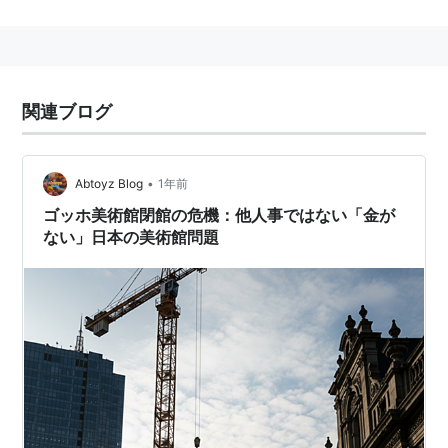
古代ローマ時代の皇帝アウグストゥスに仕えた高官
マエ
ケナス
（Maecenas）が詩人や芸術家を手厚く庇護した
ことから、後世その名をとって「芸術文化を庇護・支援
すること」を「メセナ」というようになった。
関連ブログ
日本では、1990年に
企業メセナ協議会
が発足した際、
「即効的な販売促進・広告宣伝効果を求めるのではな
く、社会貢献の一環として行う芸術文化支援」という意
•
Abtoyz Blog
1年前
味で、「スポンサー」ではなく「メセナ」という言葉を
ゴッホ美術館閉館の危機：他人事ではない「金が
ない」日本の美術館問題
導入したことから、一般に知られるようになった。その
後、マスコミなどを通じてこの言葉が広まっていく過程
で、教育や環境、福祉なども含めた「企業の行う社会貢
献活動」と、広義の解釈でも使用されるようになる。
（企業メセナ協議会HPより抜粋）