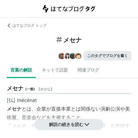
はてなブログ トップ
メセナ
このタグでブログを書く
言葉の解説
ネットで話題
関連ブログ
メセナ
(
一般
)
【
めせな
】
[仏]
mécénat
メセナ
とは、企業が直接本業とは関係ない演劇公演や美
術展、音楽会などを主催すること。
解説の続きを読む
「メセナ」自体は、そもそも「芸術文化支援」を意味す
るフランス語である。