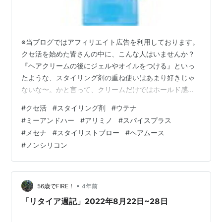
※当ブログではアフィリエイト広告を利用しております。
クセ活を始めた皆さんの中に、こんな人はいませんか？
『ヘアクリームの後にジェルやオイルをつける』といっ
たような、スタイリング剤の重ね使いはあまり好きじゃ
ないな〜。かと言って、クリームだけではホールド感が
物足りないし〜。 私もどちらかといえば当てはまりま
#
クセ活
#
スタイリング剤
#
ウテナ
す。理由は①コスパが悪い、②時間がかかる、③仕上
#
ミーアンドハー
#
アリミノ
#
スパイスプラス
がりが好みでない、④洗い落としにくい、などなど。そ
#
メセナ
#
スタイリストブロー
#
ヘアムース
んな中で私が出会ったオススメの商品を、2つのタイプに
#
ノンシリコン
分けて紹介します。 〜目次〜 【タイプ①】 ウテナ／ミ
ーアンドハー ミルキーグロスジェル アリミノ／スパイス
プラス ウエットワックス 【タイプ②…
•
56歳でFIRE！
4年前
「リタイア週記」2022年8月22日~28日