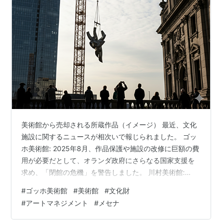
美術館から売却される所蔵作品（イメージ） 最近、文化
施設に関するニュースが相次いで報じられました。 ゴッ
ホ美術館: 2025年8月、作品保護や施設の改修に巨額の費
用が必要だとして、オランダ政府にさらなる国家支援を
求め、「閉館の危機」を警告しました。 川村美術館:
2024年12月、運営するDICが、保有作品数を4分の1程度
#
ゴッホ美術館
#
美術館
#
文化財
にまで縮小し、東京へ移転する方針を発表しました。 大
#
アートマネジメント
#
メセナ
阪府: 2023年7月、府が保有する美術作品105点を、6年
間にわたり地下駐車場で保管していたことが明らかにな