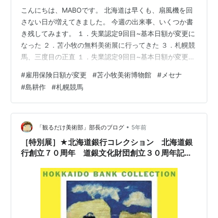
こんにちは、MABOです。 北海道は早くも、扇風機を回
さない日が増えてきました。 今週の出来事、いくつか書
き残してみます。 １．失業認定9回目~基本日額が変更に
なった ２．苫小牧の無料美術展に行ってきた ３．札幌競
馬、三度目の正直 １．失業認定9回目~基本日額が変更に
なった 職業相談は、いつも通り3分程度で終了。 その中
#
雇用保険日額が変更
#
苫小牧美術博物館
#
メセナ
で、ちょっと嬉しい話がありました。 「8月1日分から基
#
島耕作
#
札幌競馬
本日額が変更になりました」 厚生労働省HPより 平均給
与額が前年より上昇した事、による変更のようです。 自
分の総支給額は、8.000円程増えました！ ２．苫小牧の
無料美術展に行ってきた 「芸術の都ウィーンとデザイン
•
「観るだけ美術部」部長のブログ
5年前
の潮流」 …
［特別展］★北海道銀行コレクション 北海道銀
行創立７０周年 道銀文化財団創立３０周年記念
展 アートギャラリー北海道