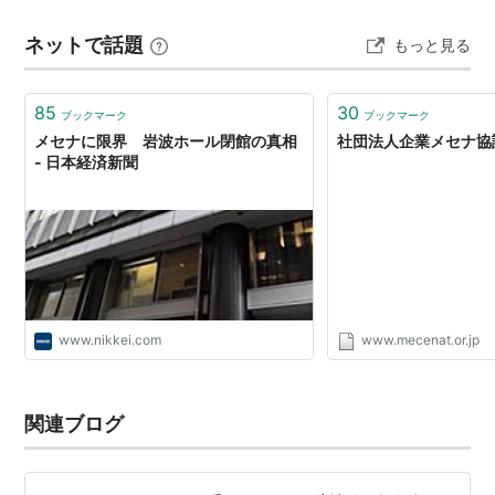
りました。 香川県立体育館: 2024年2月、世界的建築
ネットで話題
もっと見る
家・丹下健三が設計した「船の体育館」が、老朽化と耐
震性の問…
85
30
ブックマーク
ブックマーク
メセナに限界 岩波ホール閉館の真相
社団法人企業メセナ協
- 日本経済新聞
www.nikkei.com
www.mecenat.or.jp
関連ブログ