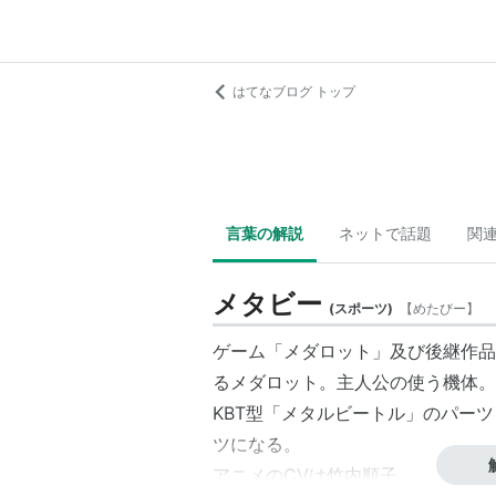
はてなブログ トップ
言葉の解説
ネットで話題
関
メタビー
(
スポーツ
)
【
めたびー
】
ゲーム「メダロット」及び後継作品
るメダロット。主人公の使う機体。
KBT型「メタルビートル」のパー
ツになる。
アニメのCVは竹内順子。