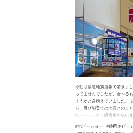
今朝は緊急地震速報で驚きまし
ってませんでしたが、食べる
ようかと身構えていました。 
ら、再び能登での地震とのこ
い・・・」と一瞬言葉を失い
しトーンダウン・・・ とはい
#
ホビーショー
#
静岡ホビー
放しで「よかった」と言える