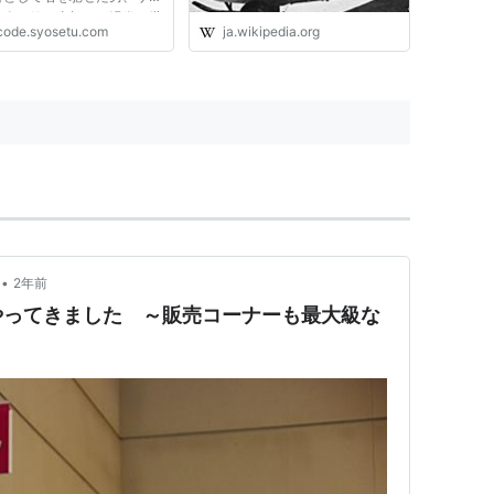
。人の欲と裏切りが渦巻く世
code.syosetu.com
ja.wikipedia.org
生きてきた彼が、謎の魔術師
って別の人の子供になって第
人生をやり直すこととなっ
しかし、サヴァンが飛ばされ
•
2年前
やってきました ～販売コーナーも最大級な