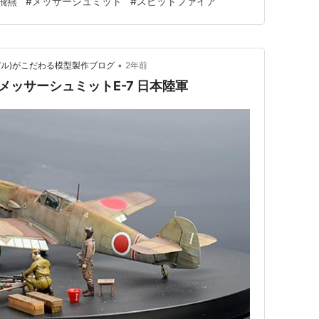
飛燕
#
メッサーシュミット
#
スピットファイア
中いっぱいは余震が続いていましたが…
•
モデル)がこだわる模型製作ブログ
2年前
 メッサーシュミットE-7 日本陸軍