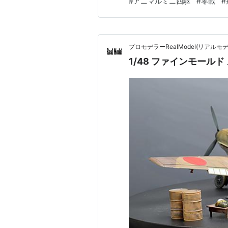
#
アニマルミニ四駆
#
零戦
#
幸いというか。その後も午前
プロモデラーRealModel(リアル
1/48 ファインモールド