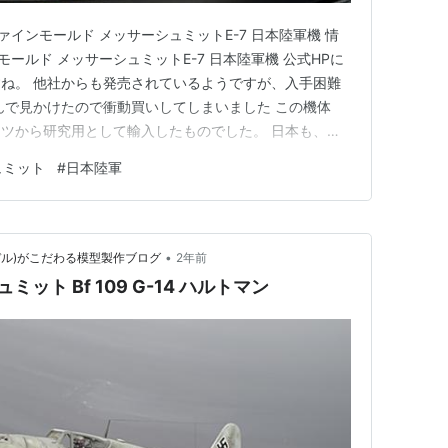
ファインモールド メッサーシュミットE-7 日本陸軍機 情
ンモールド メッサーシュミットE-7 日本陸軍機 公式HPに
ね。 他社からも発売されているようですが、入手困難
んで見かけたので衝動買いしてしまいました この機体
ツから研究用として輸入したものでした。 日本も、水
機体設計など参考にしたと言われております キットは
ュミット
#
日本陸軍
ットだと思いますがシルエットも似ており製作もしやすい
…
•
モデル)がこだわる模型製作ブログ
2年前
ミット Bf 109 G-14 ハルトマン