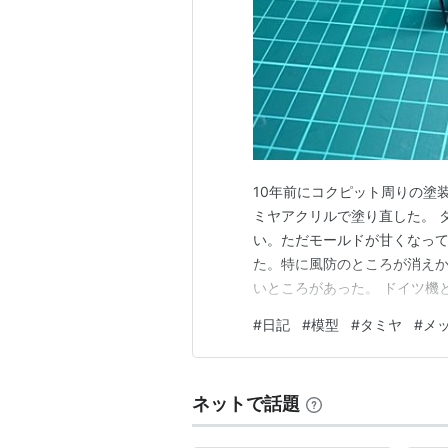
名はメッサーシュミット・ベルコウ・ブローム
改められた。
10年前にコクピット周りの塗
ミヤアクリルで塗り直した。 
い。ただモールドが甘くなっ
た。特に風防のところが消え
いところがあった。 ドイツ機
サイズでやるのは自分の腕で
#
日記
#
模型
#
タミヤ
#
メ
彩のみの機体を選択。それで
Mr.カラーだと有機溶剤のダメ
ネットで話題