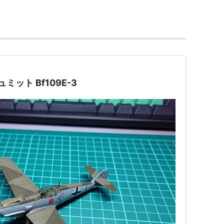
般
)
【
めっさーしゅみっと
】
ツ・アウクスブルクに本社を置いていた、航空機、
ミット Bf109E-3
; Bayerische Flugzeugwerke)から独立する
sserschmitt AG) を創業。
923年にバンベルクで航空機製造工場を設立し、同
サーシュミットに由来する。
らドイツ国防軍の戦闘機を製造したが、大戦後は航
車の製造に取り組んだ。
たため、1964年に自動車から撤退した。
ルコウ (Bölkow)社 と合併し、社名をメッサーシュ
tt-Bölkow) として、航空機製造を再開。
(Blohm + Voss) の航空機製造部門を吸収し、社