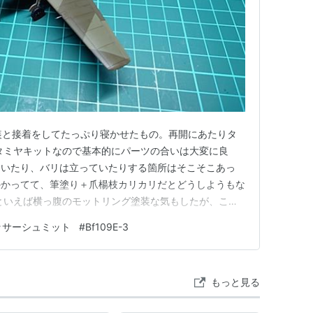
 (Messerschmitt-Bölkow-Blohm) へと
装と接着をしてたっぷり寝かせたもの。再開にあたりタ
タミヤキットなので基本的にパーツの合いは大変に良
ていたり、バリは立っていたりする箇所はそこそこあっ
かかってて、筆塗り＋爪楊枝カリカリだとどうしようもな
といえば横っ腹のモットリング塗装な気もしたが、この
は無理っぽかったので、比較的おとなしいスプリンター迷
ッサーシュミット
#
Bf109E-3
もアメリカロービジ塗装以上に調色が面倒臭かった。ただ
ージで死ねる。悩ましい。 ラ…
もっと見る