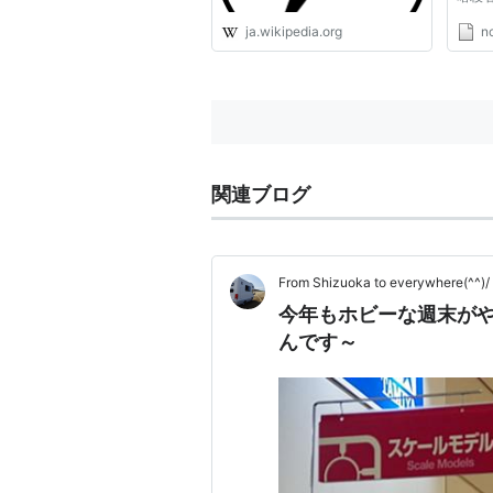
ァン
ja.wikipedia.org
n
界で
によ
二の
た。
た...
関連ブログ
From Shizuoka to everywhere(^^)/
今年もホビーな週末が
んです～