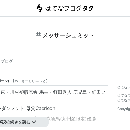
メッサーシュミット
連ブログ
ポーツ
)
【
めっさーしゅみっと
】
はてな
日 栗東・川村禎彦厩舎 馬主・釘田秀人 鹿児島・釘田フ
はてな
はてな
ンメント 母父Caerleon
Copyrig
ニックス賞(OP)3着、2歳新馬(九州産限定)優勝
解説の続きを読む