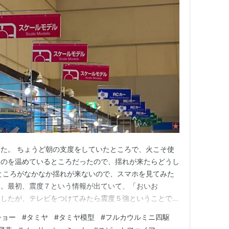
た。 ちょうど朝の支度をしていたところで、火こそ使
ものを温めているところだったので、揺れが来たらどうし
ところがなかなか揺れが来ないので、スマホを見てみた
と。最初、震度７という情報が出ていて、「おいお
ましたが、テレビをつけてみたら震度５強ということで少
え、大ケガをされた方がいらっしゃるということで、手
ショー
#
タミヤ
#
タミヤ模型
#
フルカウルミニ四駆
わけではありません。正月のような被害ではなかったのが