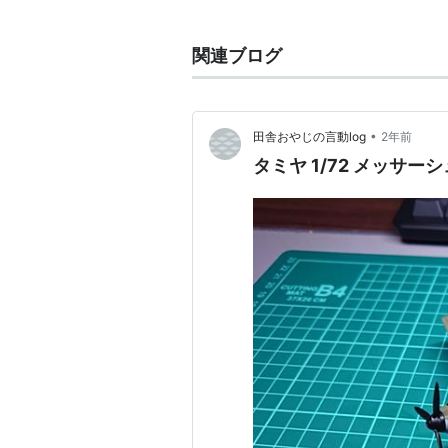
メッサーシュミット
(
一
関連ブログ
[独] Messerschmitt AG
メッサーシュミット
は、かつてドイ
•
田舎おやじの言動log
2年前
自動車メーカーである。
タミヤ 1/72 メッサーシュ
1938年7月、バイエルン航空機製造（BFW
形で、 株式会社メッサーシュミット (Me
「メッサーシュミット」の名は、1
社の創業者でもあるウィリー・メッ
第二次世界大戦終結までは、もっぱ
空機の製造を禁止されたため、自動
しかし、自動車部門の採算が悪化し
1968年、民間機製造を営んでいたベ
ミット・ベルコウ (Messerschmi
1969年にはブローム・ウント・フォス 