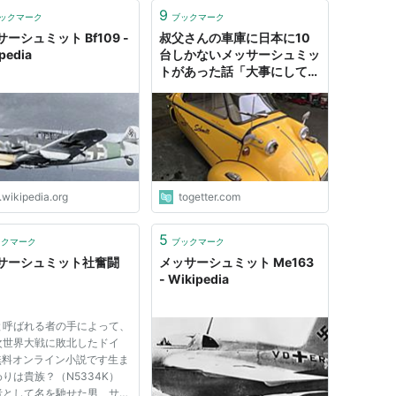
9
ックマーク
ブックマーク
ーシュミット Bf109 -
叔父さんの車庫に日本に10
pedia
台しかないメッサーシュミッ
トがあった話「大事にしてた
んだろうなぁ」
.wikipedia.org
togetter.com
5
ックマーク
ブックマーク
サーシュミット社奮闘
メッサーシュミット Me163
- Wikipedia
呼ばれる者の手によって、
次世界大戦に敗北したドイ
 無料オンライン小説です生ま
りは貴族？（N5334K）
者として名を馳せた男、サヴ