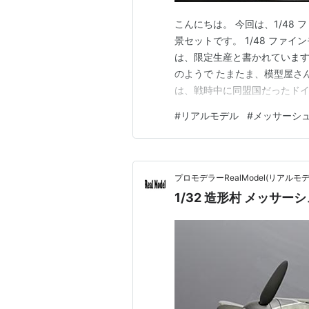
こんにちは。 今回は、1/48 
景セットです。 1/48 ファイ
は、限定生産と書かれています
のようで たまたま、模型屋さ
は、戦時中に同盟国だったドイ
冷エンジンや量産性を考慮した
#
リアルモデル
#
メッサーシ
タミヤ製という事で、古いキ
のではないかと思います。 日
プロモデラーRealModel(リアル
1/32 造形村 メッサーシュ