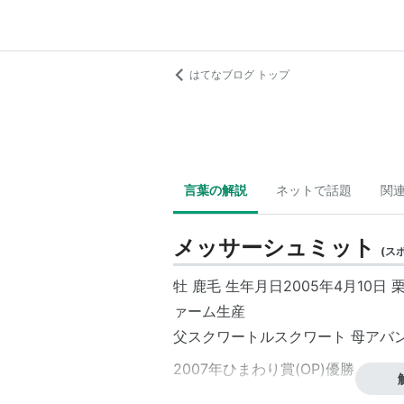
はてなブログ トップ
言葉の解説
ネットで話題
関
メッサーシュミット
(
ス
牡 鹿毛 生年月日2005年4月10
ァーム生産
父スクワートルスクワート 母アバンダ
2007年ひまわり賞(OP)優勝、フェ
リスト::競走馬