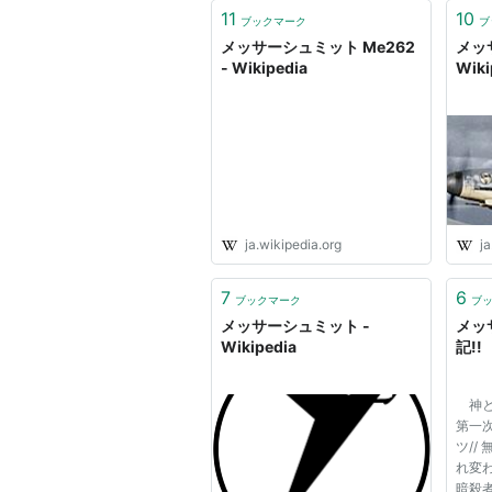
11
10
ブックマーク
ブ
メッサーシュミット Me262
メッサ
- Wikipedia
Wiki
ja.wikipedia.org
ja
7
6
ブックマーク
ブ
メッサーシュミット -
メッ
Wikipedia
記!!
神と
第一
ツ//
れ変わ
暗殺