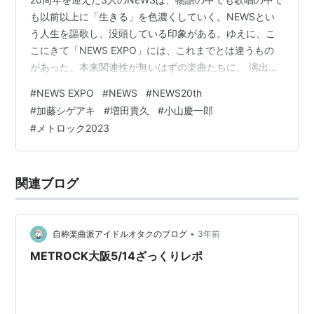
も以前以上に「生きる」を色濃くしていく。NEWSとい
う人生を謳歌し、没頭している印象がある。ゆえに、こ
こにきて「NEWS EXPO」には、これまでとは違うもの
があった。本来関連性が無いはずの楽曲たちに、 演出と
して“物語”を付加してきたこれまでの四部作や『音楽』と
#
NEWS EXPO
#
NEWS
#
NEWS20th
違うのは、増田さんが20周年の軸として最も強く感じた
#
加藤シゲアキ
#
増田貴久
#
小山慶一郎
という、 『そもそもあの日、僕たち3人が出会ったこと
#
メトロック2023
が奇跡』 『この人生でよかった』 『この人生を選んだこ
とがすべて』 という想いに、全く別々で制作されたはず
の音楽のほうから自然に、一貫してこのメッセージを成
関連ブログ
しているということで…
•
自称楽曲派アイドルオタクのブログ
3年前
METROCK大阪5/14ざっくりレポ